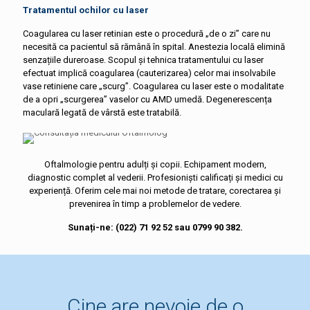
Tratamentul ochi
lor
cu laser
Coagularea cu laser retinian este o procedură „de o zi” care nu
necesită ca pacientul să rămână în spital. Anestezia locală elimină
senzațiile dureroase. Scopul și tehnica tratamentului cu laser
efectuat implică coagularea (cauterizarea) celor mai insolvabile
vase retiniene care „scurg”. Coagularea cu laser este o modalitate
de a opri „scurgerea” vaselor cu AMD umedă. Degenerescența
maculară legată de vârstă este tratabilă.
Oftalmologie pentru adulți și copii. Echipament modern,
diagnostic complet al vederii. Profesioniști calificați și medici cu
experiență. Oferim cele mai noi metode de tratare, corectarea și
prevenirea în timp a problemelor de vedere.
Sunați-ne: (022) 71 92 52 sau 0799 90 382.
Cine are nevoie de o