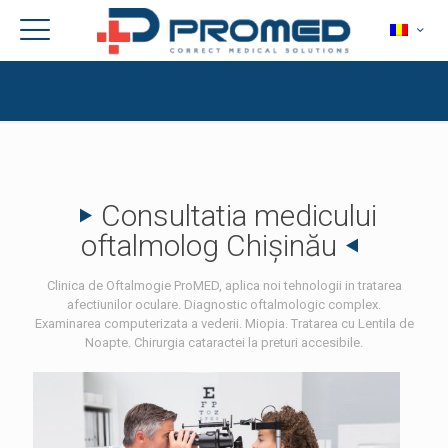
Consultatia medicului
oftalmolog Chișinău
Clinica de Oftalmogie ProMED, aplica noi tehnologii in tratarea
afectiunilor oculare. Diagnostic oftalmologic complex.
Examinarea computerizata a vederii. Miopia. Tratarea cu Lentila de
Noapte. Chirurgia cataractei la preturi accesibile.