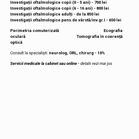
Investigații oftalmologice copii (0 - 5 ani)
- 700 lei
Investigații oftalmologice copii (6 - 16 ani) - 800 lei
Investigații oftalmologice adulți - de la 850 lei
Investigații oftalmologice pens.de vârstă/inv.gr.I - 650 lei
Perimetria comuterizată Ecografia
oculară Tomografia în coerență
optică
Consult la specialiști:
neurolog, ORL, chirurg - 10%
Servicii medicale la cabinet
sau online -
detalii vezi mai jos
Oftalmolog
de la 650,00
MDL
consultație primară
30 min.