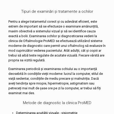
Tipuri de examinări și tratamente a ochilor
Pentru a alege tratamentul corect și cu adevărat eficient, este
extrem de important să se efectueze o examinare amănunțită,
maxim obiectivă a sistemului vizual și să se identifice cauza
exactă a bolii. Examinarea ochilor și diagnosticarea vederii la
clinica de Oftalmologie ProMED se efectuează utilizând sisteme
moderne de diagnostic care permit unui oftalmolog să evalueze în
mod cuprinzător vederea pacientului. Atât adulții, cât și copiii ar
trebui să aibă teste regulate de acuitate vizuală. Fiecare vârstă are
propria sa vizită regulată.
Examinarea periodică și examinarea ochiului au o importanță
deosebită în condițiile vieții moderne: lucrul la computer, stilul de
viață sedentar, condițiile de mediu precare și malnutriția. Dacă
aveți tendința spre miopie, hipermetropie, astigmatism sau
petreceți mai mult de șase ore pe zi la computer, ar trebui să fiți
examinat mai des.
Metode de diagnostic la clinica ProMED
Determinarea acuității vizuale - visiometrie