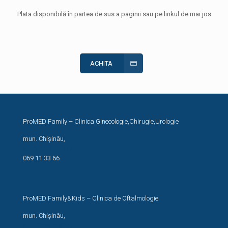
Plata disponibilă în partea de sus a paginii sau pe linkul de mai jos
ACHITA
ProMED Family – Clinica Ginecologie,Chirugie,Urologie
mun. Chișinău,
str. N. Costin, 44/1
069 11 33 66
ProMED Family&Kids – Clinica de Oftalmologie
mun. Chișinău,
str. I. Creangă 24/1