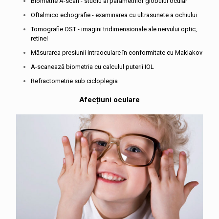
Biometrie A-scan - studiu al parametrilor globului ocular
Oftalmico echografie - examinarea cu ultrasunete a ochiului
Tomografie OST - imagini tridimensionale ale nervului optic,
retinei
Măsurarea presiunii intraoculare în conformitate cu Maklakov
A-scanează biometria cu calculul puterii IOL
Refractometrie sub cicloplegia
Afecțiuni oculare