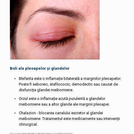
Boli ale pleoapelor și glandelor
Blefarita este o inflamație bilaterală a marginilor pleoapelor.
Poate fi seboreic, stafilococic, demodectic sau cauzat de
disfuncția glandei meibomiene.
Orzul este o inflamație acută purulentă a glandelor
meibomiene sau a altor glande ale marginii pleoapei.
Chalazion - blocarea canalului excretor al glandei
meibomiene. Tratamentul este medicamente sau intervenții
chirurgical.