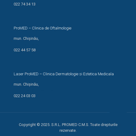
022 74 34 13
ProMED – Clinica de Oftalmologie
mun. Chișinău,
str. Miron Costin 13/1
022 44 57 58
Laser ProMED – Clinica Dermatologie si Estetica Medicala
mun. Chișinău,
str. M. Kogălniceanu, 66
022 24 03 03
Copyright © 2025. S.R.L. PROMED C.M.S. Toate drepturile
rezervate.