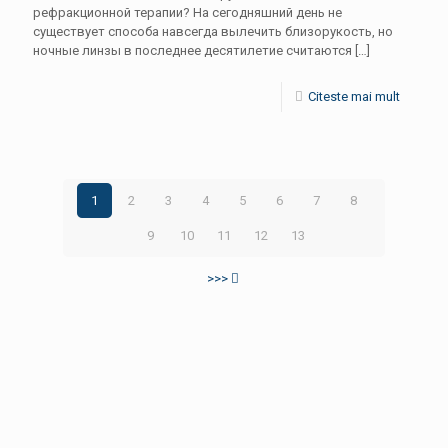
рефракционной терапии? На сегодняшний день не
существует способа навсегда вылечить близорукость, но
ночные линзы в последнее десятилетие считаются
[…]
Citeste mai mult
1
2
3
4
5
6
7
8
9
10
11
12
13
>>>