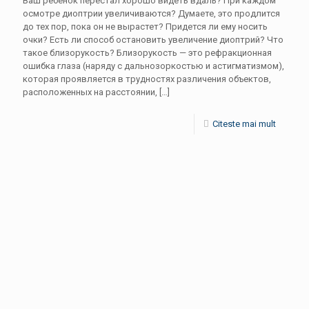
Ваш ребенок перестал хорошо видеть вдаль? При каждом
осмотре диоптрии увеличиваются? Думаете, это продлится
до тех пор, пока он не вырастет? Придется ли ему носить
очки? Есть ли способ остановить увеличение диоптрий? Что
такое близорукость? Близорукость — это рефракционная
ошибка глаза (наряду с дальнозоркостью и астигматизмом),
которая проявляется в трудностях различения объектов,
расположенных на расстоянии,
[…]
Citeste mai mult