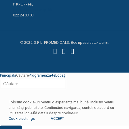
г. Кишинев,
ул. М. Когэлничану, 66
022 24 03 03
© 2025. S.R.L. PROMED C.M.S. Все права защищены.
Principală
Căutare
Programează-te
Locații
Folosim cookie-uri pentru o experiență mai bună, inclusiv pentru
analiză și publicitate. Continuând navigarea, sunteți de acord cu
utilizarea lor. Află detalii despre cookie-uri.
Cookie settings
ACCEPT