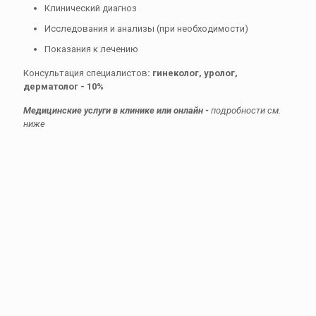
Клинический диагноз
Исследования и анализы (при необходимости)
Показания к лечению
Консультация специалистов
: гинеколог, уролог,
дерматолог - 10%
Медицинские услуги в клинике или онлайн -
подробности см.
ниже
Хирург
от 500,00
MDL
первичная консультация перед операцией
30 мин.