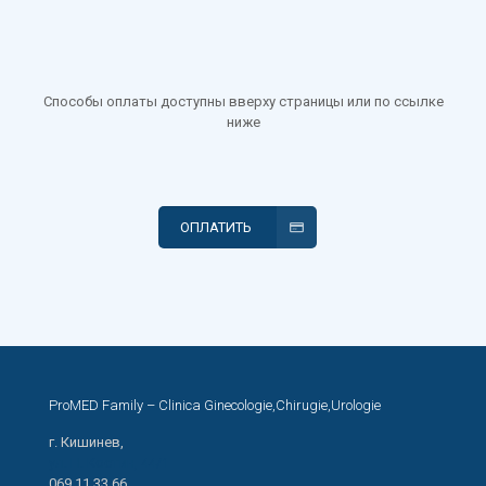
Способы оплаты доступны вверху страницы или по ссылке
ниже
ОПЛАТИТЬ
ProMED Family – Clinica Ginecologie,Chirugie,Urologie
г. Кишинев,
ул. Н. Костин, 44/1
069 11 33 66