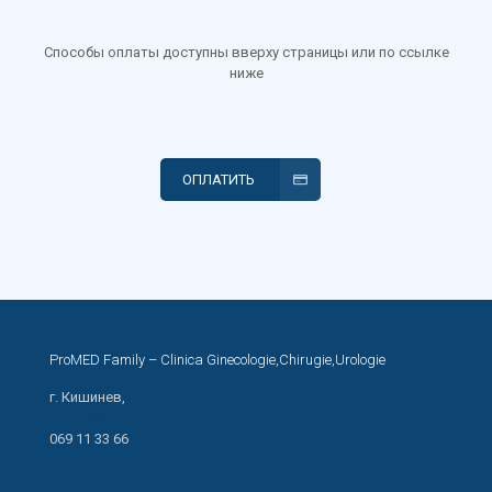
Способы оплаты доступны вверху страницы или по ссылке
ниже
ОПЛАТИТЬ
ProMED Family – Clinica Ginecologie,Chirugie,Urologie
г. Кишинев,
ул. Н. Костин, 44/1
069 11 33 66