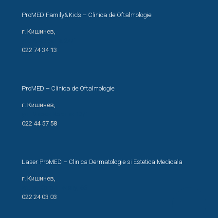
ProMED Family&Kids – Clinica de Oftalmologie
г. Кишинев,
ул. И. Креанга 24/1
022 74 34 13
ProMED – Clinica de Oftalmologie
г. Кишинев,
ул. Мирон Костин 13/1
022 44 57 58
Laser ProMED – Clinica Dermatologie si Estetica Medicala
г. Кишинев,
ул. М. Когэлничану, 66
022 24 03 03