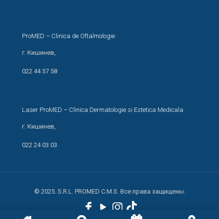
ProMED – Clinica de Oftalmologie
г. Кишинев,
ул. Мирон Костин 13/1
022 44 57 58
Laser ProMED – Clinica Dermatologie si Estetica Medicala
г. Кишинев,
ул. М. Когэлничану, 66
022 24 03 03
© 2025. S.R.L. PROMED C.M.S. Все права защищены.