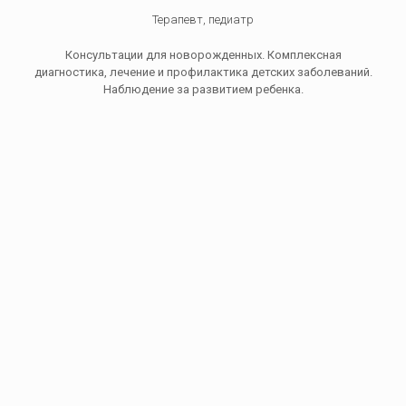
Терапевт, педиатр
Консультации для новорожденных. Комплексная
диагностика, лечение и профилактика детских заболеваний.
Наблюдение за развитием ребенка.
Отоларинголог
Диагностика, лечение и профилактика заболеваний ЛОР
органов у детей. Лечение частых ангин, отитов, синуситов,
ринитов и аллергий.
Гастроэнтеролог
Диагностика бактериальных и паразитарных инфекций.