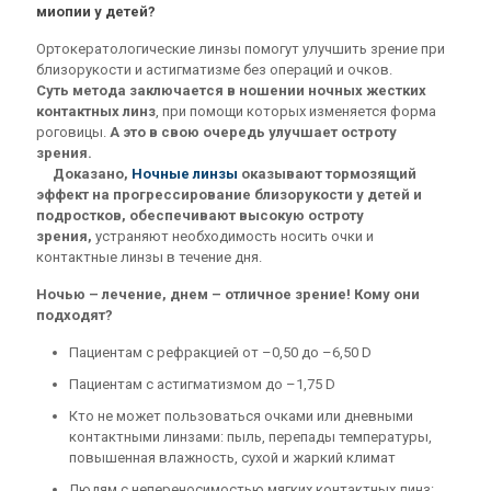
миопии у детей?
Oртокератологические линзы помогут улучшить зрение при
близорукости и астигматизме без операций и очков.
Суть метода заключается в ношении ночных жестких
контактных линз
, при помощи которых изменяется форма
роговицы.
А это в свою очередь улучшает остроту
зрения.
Доказано,
Ночные линзы
оказывают тормозящий
эффект на прогрессирование близорукости у детей и
подростков,
обеспечивают высокую остроту
зрения,
устраняют необходимость носить очки и
контактные линзы в течение дня.
Ночью – лечение, днем – отличное зрение! Кому они
подходят?
Пациентам с рефракцией от –0,50 до –6,50 D
Пациентам с астигматизмом до –1,75 D
Кто не может пользоваться очками или дневными
контактными линзами: пыль, перепады температуры,
повышенная влажность, сухой и жаркий климат
Людям с непереносимостью мягких контактных линз: