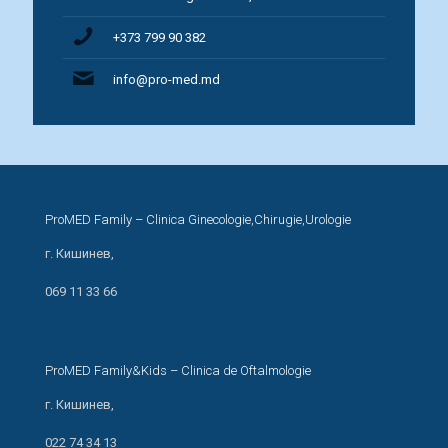
+373 799 90 382
info@pro-med.md
ProMED Family – Clinica Ginecologie,Chirugie,Urologie
г. Кишинев,
ул. Н. Костин, 44/1
069 11 33 66
ProMED Family&Kids – Clinica de Oftalmologie
г. Кишинев,
ул. И. Креанга 24/1
022 74 34 13