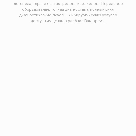
логопеда, терапевта, гастролога, кардиолога. Передовое
оборудование, точная диагностика, полный цикл
диагностических, лечебных и хирургических услуг по
доступным ценам в удобное Вам время.
Офтальмолог
Диагностика зрения. Комплексное обследование для
взрослых и детей. Лечение миопии, гиперметропии,
амблиопии. Лечение слезных путей.
Невропатолог
Лечение, профилактика заболеваний нервной системы,
позвоночного столба у детей и подростков. Обследование
УЗИ сосудов головы.