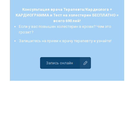
Консультация врача Терапевта/Кардиолога +
КАРДИОГРАММА и Тест на холестерин БЕСПЛАТНО =
всего 690 лей!
Если у вас повышен холестерин в крови? Чем это
грозит?
Запишитесь на прием к врачу терапевту и узнайте!
Запись онлайн
Как часто надо посещать
врача?