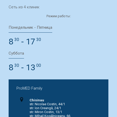
Сеть из 4 клиник
Режим работы:
Понедельник - Пятница
8
- 17
30
30
Суббота
8
- 13
30
00
ProMED Family
Chisinau
str. Nicolae Costin, 44/1
str. Ion Creangă, 24/1
str. Miron Costin, 13/1
str. Mihail Kogălniceanu, 66