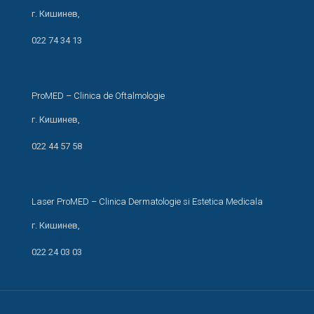
г. Кишинев,
ул. И. Креанга 24/1
022 74 34 13
ProMED – Clinica de Oftalmologie
г. Кишинев,
ул. Мирон Костин 13/1
022 44 57 58
Laser ProMED – Clinica Dermatologie si Estetica Medicala
г. Кишинев,
ул. М. Когэлничану, 66
022 24 03 03