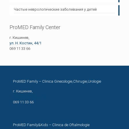
Частые неврологические заболевания у детей
ProMED Family Center
г. Кишинев,
ул. Н. Костин, 44/1
069 11 33 66
ProMED Family – Clinica Ginecologie,Chirugie,Urologie
г. Кишинев,
ул. Н. Костин, 44/1
069 11 33 66
ProMED Family&Kids – Clinica de Oftalmologie