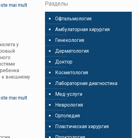
Разделы
este mai mult
Oфтальмология
Амбулаторная хирургия
Гинекология
келета у
оровый
Дерматология
ьного
Доктор
остями
 ребенка
Косметология
в к внешнему
Лабораторная диагностика
Мед-услуги
este mai mult
Неврология
Ортопедия
Пластическая хирургия
ргии,
Проктология