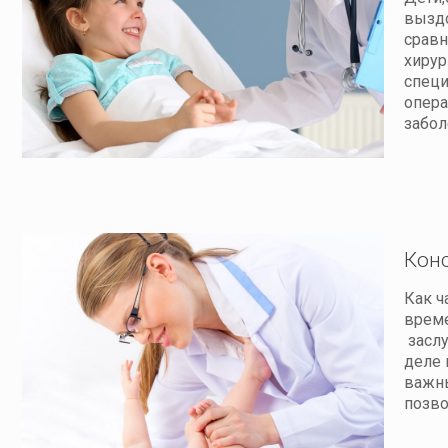
выздо
сравн
хирур
специ
опера
забол
Кон
Как ч
време
заслу
деле 
важны
позво