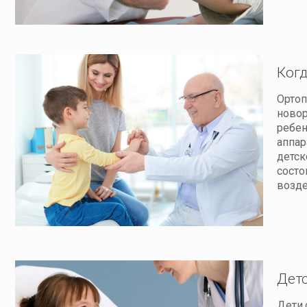
Когд
Ортоп
новор
ребен
аппар
детск
состо
возде
Дет
Дети,