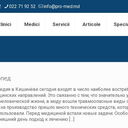
2
022 71 92 52
info@pro-med.md
linici
Medici
Servicii
Articole
Specia
опед
едия в Кишинёве сегодня входят в число наиболее востр
инских направлений. Это связанно с тем, что значительно 
человеческой жизни, в моду вошли травмоопасные виды с
 на производство пришло много технических средств, кот
пользовали. Перед медициной встали новые задачи. Особо
няшний день подход к лечению
[…]