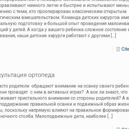
равливают намного легче и быстрее и испытывают мень
ению с теми, кто прооперирован классическим открытым
гическим вмешательством. Команда детских хирургов им
альную подготовку и большой опыт проведения малоинв
ций у детей. А когда у вашего ребенка сложное состояние 
евания, наши детские хирурги работают с другими
[…]
Cit
сультация ортопеда
асто родители обращают внимание на осанку своего ребен
ни проводят с ним в активных играх? А все ли знают, что
живает пристального внимания со стороны родителей? А 
поддержание правильной осанки и подвижный образ жизн
, поскольку напрямую влияют на правильное формирова
ночного столба. Малоподвижные дети, наиболее
[…]