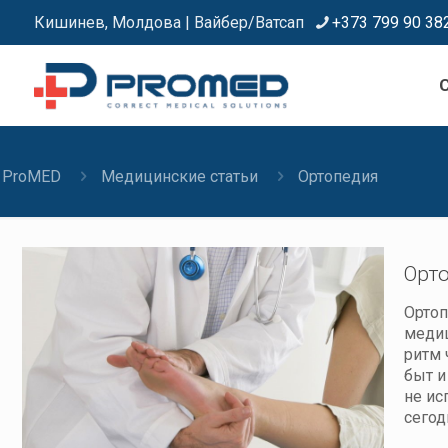
Кишинев, Молдова | Вайбер/Ватсап
+373 799 90 38
C
ProMED
Медицинские статьи
Ортопедия
Орт
Oртоп
медиц
ритм 
быт и
не ис
сегод