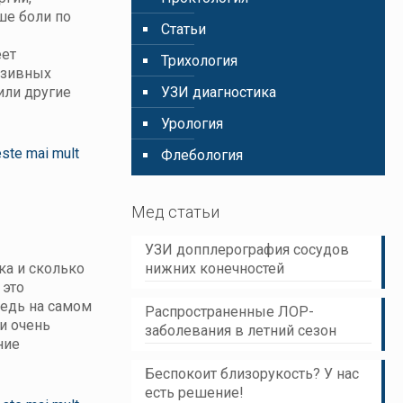
ше боли по
Статьи
еет
Трихология
азивных
или другие
УЗИ диагностика
Урология
este mai mult
Флебология
Мед статьи
УЗИ допплерография сосудов
ка и сколько
нижних конечностей
 это
ведь на самом
Распространенные ЛОР-
и очень
заболевания в летний сезон
ние
Беспокоит близорукость? У нас
есть решение!