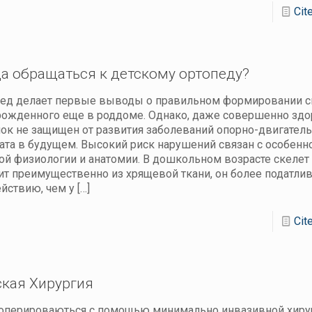
Cit
а обращаться к детскому ортопеду?
ед делает первые выводы о правильном формировании с
ожденного еще в роддоме. Однако, даже совершенно зд
ок не защищен от развития заболеваний опорно-двигател
ата в будущем. Высокий риск нарушений связан с особенн
ой физиологии и анатомии. В дошкольном возрасте скелет
ит преимущественно из хрящевой ткани, он более податли
йствию, чем у
[…]
Cit
ская Хирургия
оперироваються с помощью минимально инвазивной хиру