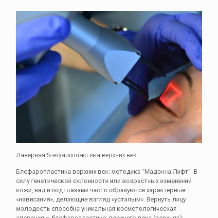
Лазерная блефаропластика верхних век
Блефаропластика верхних век: методика “Мадонна Лифт” В
силу генетической склонности или возрастных изменений
кожи, над и под глазами часто образуются характерные
«нависания», делающие взгляд «усталым». Вернуть лицу
молодость способна уникальная косметологическая
операция – блефаропластика: верхнего века (верхняя);