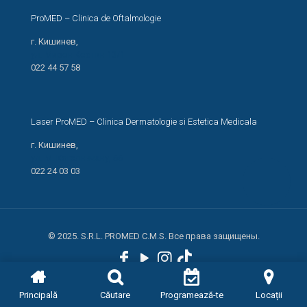
ProMED – Clinica de Oftalmologie
г. Кишинев,
ул. Мирон Костин 13/1
022 44 57 58
Laser ProMED – Clinica Dermatologie si Estetica Medicala
г. Кишинев,
ул. М. Когэлничану, 66
022 24 03 03
© 2025. S.R.L. PROMED C.M.S. Все права защищены.
Principală
Căutare
Programează-te
Locații