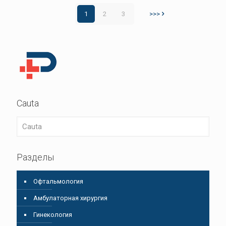
1
2
3
>>>
Cauta
Разделы
Oфтальмология
Амбулаторная хирургия
Гинекология