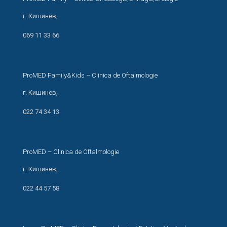
г. Кишинев,
ул. Н. Костин, 44/1
069 11 33 66
ProMED Family&Kids – Clinica de Oftalmologie
г. Кишинев,
ул. И. Креанга 24/1
022 74 34 13
ProMED – Clinica de Oftalmologie
г. Кишинев,
ул. Мирон Костин 13/1
022 44 57 58