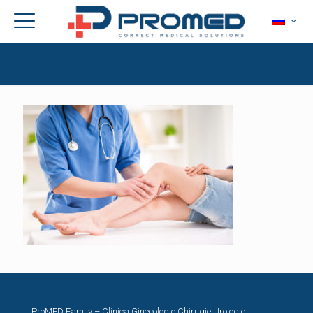
ProMED Family – Clinica Ginecologie,Chirugie,Urologie