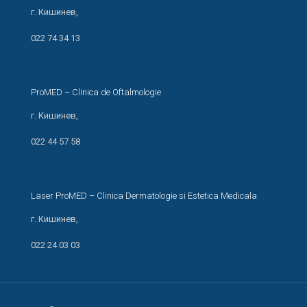
г. Кишинев,
ул. И. Креанга 24/1
022 74 34 13
ProMED – Clinica de Oftalmologie
г. Кишинев,
ул. Мирон Костин 13/1
022 44 57 58
Laser ProMED – Clinica Dermatologie si Estetica Medicala
г. Кишинев,
ул. М. Когэлничану, 66
022 24 03 03