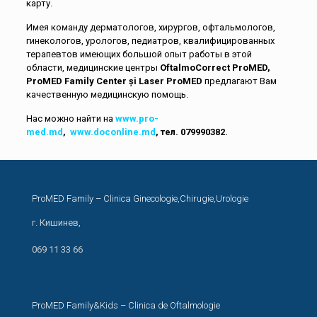
карту.
Имея команду дерматологов, хирургов, офтальмологов,
гинекологов, урологов, педиатров, квалифицированных
терапевтов имеющих большой опыт работы в этой
области, медицинские центры
OftalmoCorrect ProMED,
ProMED Family Center și Laser ProMED
предлагают Вам
качественную медицинскую помощь.
Нас можно найти на
www.pro-
med.md
,
www.doconline.md
,
тел. 079990382.
ProMED Family – Clinica Ginecologie,Chirugie,Urologie
г. Кишинев,
ул. Н. Костин, 44/1
069 11 33 66
ProMED Family&Kids – Clinica de Oftalmologie