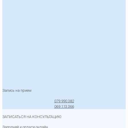
Запись на прием
079 990 382
069 113 366
ЗАПИСАТЬСЯ НА КОНСУЛЬТАЦИЮ
Заполняй и оплати онлайн