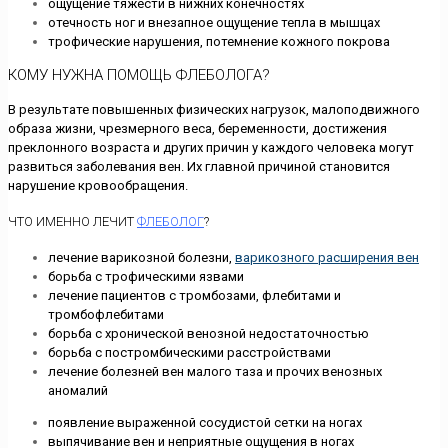
ощущение тяжести в нижних конечностях
отечность ног и внезапное ощущение тепла в мышцах
трофические нарушения, потемнение кожного покрова
КОМУ НУЖНА ПОМОЩЬ ФЛЕБОЛОГА?
В результате повышенных физических нагрузок, малоподвижного
образа жизни, чрезмерного веса, беременности, достижения
преклонного возраста и других причин у каждого человека могут
развиться заболевания вен. Их главной причиной становится
нарушение кровообращения.
ЧТО ИМЕННО ЛЕЧИТ
ФЛЕБОЛОГ
?
лечение варикозной болезни,
варикозного расширения вен
борьба с трофическими язвами
лечение пациентов с тромбозами, флебитами и
тромбофлебитами
борьба с хронической венозной недостаточностью
борьба с постромбическими расстройствами
лечение болезней вен малого таза и прочих венозных
аномалий
появление выраженной сосудистой сетки на ногах
выпячивание вен и неприятные ощущения в ногах