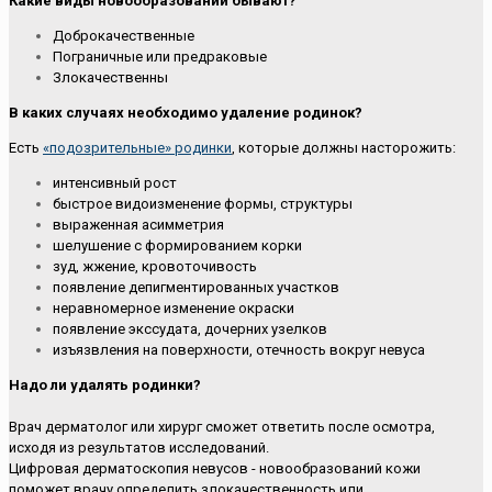
Какие виды новообразований бывают?
Доброкачественные
Пограничные или предраковые
Злокачественны
В каких случаях необходимо удаление родинок?
Есть
«подозрительные» родинки
, которые должны насторожить:
интенсивный рост
быстрое видоизменение формы, структуры
выраженная асимметрия
шелушение с формированием корки
зуд, жжение, кровоточивость
появление депигментированных участков
неравномерное изменение окраски
появление экссудата, дочерних узелков
изъязвления на поверхности, отечность вокруг невуса
Надо ли удалять родинки?
Врач дерматолог или хирург сможет ответить после осмотра,
исходя из результатов исследований.
Цифровая дерматоскопия невусов - новообразований кожи
поможет врачу определить злокачественность или