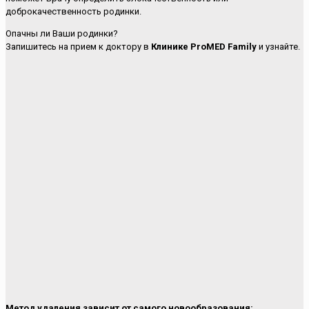
доброкачественность родинки.
Опачны ли Ваши родинки?
Запишитесь на прием к доктору в
Клинике ProMED
Family
и узнайте.
Метод удаления зависит от самого новообразования: