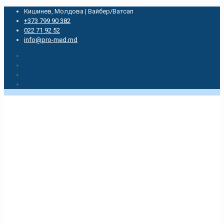
Кишинев, Молдова | Вайбер/Ватсап
+373 799 90 382
022 71 92 52
info@pro-med.md