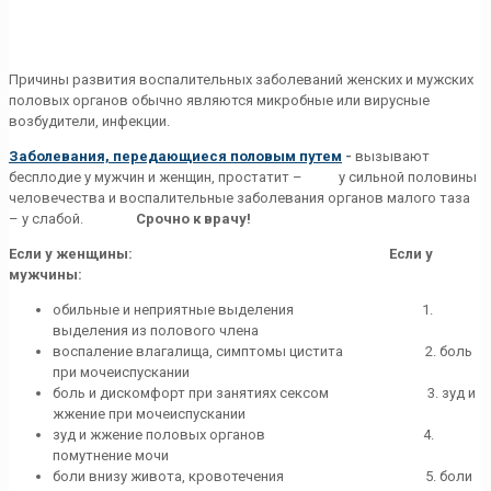
Причины развития воспалительных заболеваний женских и мужских
половых органов обычно являются микробные или вирусные
возбудители, инфекции.
Заболевания, передающиеся половым путем
-
вызывают
бесплодие у мужчин и женщин, простатит – у сильной половины
человечества и воспалительные заболевания органов малого таза
– у слабой.
Срочно к врачу!
Если у женщины: Если у
мужчины:
обильные и неприятные выделения 1.
выделения из полового члена
воспаление влагалища, симптомы цистита 2. боль
при мочеиспускании
боль и дискомфорт при занятиях сексом 3. зуд и
жжение при мочеиспускании
зуд и жжение половых органов 4.
помутнение мочи
боли внизу живота, кровотечения 5. боли