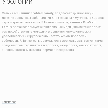
Урологии
Сеть из 4-х
Клиник ProMed Family
, предлагает диагностику и
лечение различных заболеваний для женщины и мужчины, здоровая
пара - гармоничная семья. В Новом филиале,
Клиника ProMed
Family
врачи использует эксклюзивные медицинские технологии:
самые действенные методики в решение гинекологических,
урологических и хирургических - эстетических проблем и
заболеваний. Также, есть возможность воспользоваться услугами
специалистов: терапевта, гастролога, кардиолога, невропатолога,
эндокринолога, мамолога, дермато-венеролога.
Гинеколог