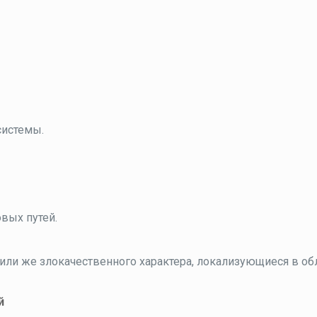
системы.
вых путей.
ли же злокачественного характера, локализующиеся в об
й