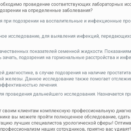
еобходимо проведение соответствующих лабораторных ис
одозрении на определенные заболевания?
тся при подозрении на воспалительные и инфекционные пр
ажное исследование, для выявления инфекций, передающи
ачественных показателей семенной жидкости. Показаниям
зачать, подозрения на гормональные расстройства и ин
й диагностике, в случае подозрения на наличие простатита
ой железы. Данное исследование также помогает отслежи
 эффективностью лечения.
ля проведения дальнейшего исследования. Назначается пр
т своим клиентам комплексную профессиональную диагно
инике вы можете пройти полноценное обследование, сдать
тацию лучших специалистов урологической сферы! Оптим
и профессионализм наших сотрудников, приятно вас удивят