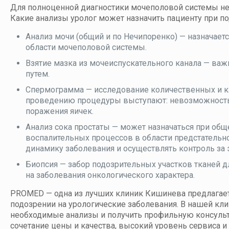
Для полноценной диагностики мочеполовой системы н
Какие анализы уролог может назначить пациенту при п
Анализ мочи (общий и по Нечипоренко) — назначае
области мочеполовой системы.
Взятие мазка из мочеиспускательного канала — в
путем.
Спермограмма — исследование количественных и к
проведению процедуры выступают: невозможность 
поражения яичек.
Анализ сока простаты — может назначаться при обще
воспалительных процессов в области предстательн
динамику заболевания и осуществлять контроль за
Биопсия — забор подозрительных участков тканей д
на заболевания онкологического характера.
PROMED — одна из лучших клиник Кишинева предлагае
подозрении на урологические заболевания. В нашей кл
необходимые анализы и получить профильную консуль
сочетание цены и качества, высокий уровень сервиса 