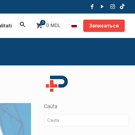
0
Записаться
litati
0 MDL
Cauta