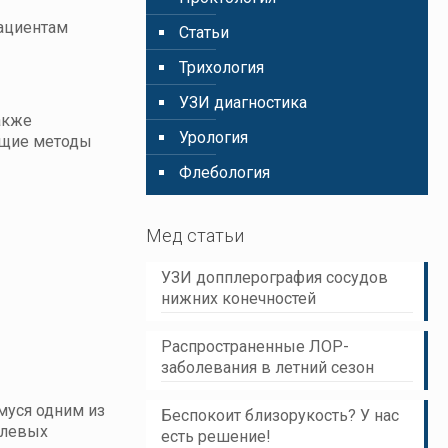
ациентам
Статьи
Трихология
УЗИ диагностика
акже
Урология
ющие методы
Флебология
Мед статьи
УЗИ допплерография сосудов
нижних конечностей
Распространенные ЛОР-
заболевания в летний сезон
муся одним из
Беспокоит близорукость? У нас
олевых
есть решение!