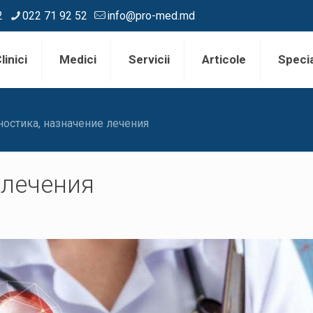
2
022 71 92 52
info@pro-med.md
linici
Medici
Servicii
Articole
Specia
остика, назначение лечения
 лечения