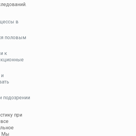
следований.
оцессы в
хся половым
и к
фекционные
 и
вать
и подозрении
стику при
 все
альное
! Мы