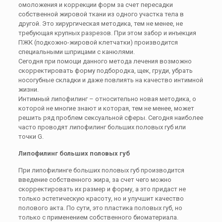
омоложения и коррекции форм за счет пересадки
собственной жировой ткани из одного участка тела в
другой. Это хирургическая методика, тем не менее, не
требующая крупных разрезов. При этом забор и инъекция
ПЖК (подкожно-жировой клетчатки) производится
специальными шприцами с канюлями.
Сегодня при помощи данного метода лечения возможно
скорректировать форму подбородка, щек, груди, убрать
носогубные складки и даже повлиять на качество интимной
жизни.
Интимный липофилинг – относительно новая методика, о
которой не многие знают и которая, тем не менее, может
решить ряд проблем сексуальной сферы. Сегодня наиболее
часто проводят липофилинг больших половых губ или
точки G.
Липофилинг больших половых губ
При липофилинге больших половых губ производится
введение собственного жира, за счет чего можно
скорректировать их размер и форму, а это придаст не
только эстетическую красоту, но и улучшит качество
полового акта. По сути, это пластика половых губ, но
только с применением собственного биоматериала.