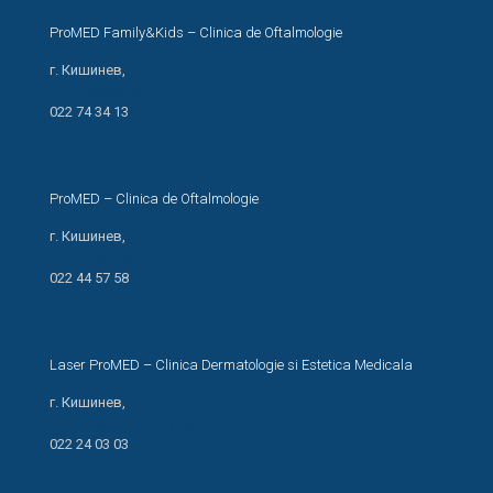
ProMED Family&Kids – Clinica de Oftalmologie
г. Кишинев,
ул. И. Креанга 24/1
022 74 34 13
ProMED – Clinica de Oftalmologie
г. Кишинев,
ул. Мирон Костин 13/1
022 44 57 58
Laser ProMED – Clinica Dermatologie si Estetica Medicala
г. Кишинев,
ул. М. Когэлничану, 66
022 24 03 03