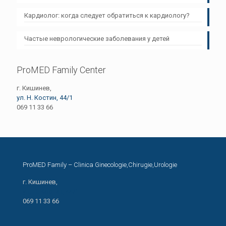
Кардиолог: когда следует обратиться к кардиологу?
Частые неврологические заболевания у детей
ProMED Family Center
г. Кишинев,
ул. Н. Костин, 44/1
069 11 33 66
ProMED Family – Clinica Ginecologie,Chirugie,Urologie
г. Кишинев,
ул. Н. Костин, 44/1
069 11 33 66