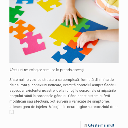
Afecțiuni neurologice comune la preadolescenți
Sistemul nervos, cu structura sa complexă, formată din miliarde
de neuroni și conexiuni intricate, exercită controlul asupra fiecărui
aspect al existenței noastre, de la funcțiile senzoriale și mișcările
corpului până la procesele gândirii. Când acest sistem suferă
modificări sau afecțiuni, pot surveni o varietate de simptome,
adesea greu de înțeles. Afecțiunile neurologice nu reprezintă doar
[…]
Citeste mai mult