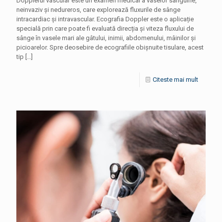
Dopplerul vascular este un examen medical a vaselor sanguine,
neinvaziv și nedureros, care explorează fluxurile de sânge
intracardiac și intravascular. Ecografia Doppler este o aplicație
specială prin care poate fi evaluată direcția și viteza fluxului de
sânge în vasele mari ale gâtului, inimii, abdomenului, mâinilor și
picioarelor. Spre deosebire de ecografiile obișnuite tisulare, acest
tip
[…]
Citeste mai mult