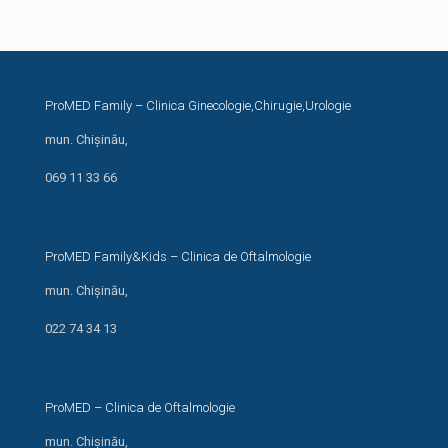
ProMED Family – Clinica Ginecologie,Chirugie,Urologie
mun. Chișinău,
str. N. Costin, 44/1
069 11 33 66
ProMED Family&Kids – Clinica de Oftalmologie
mun. Chișinău,
str. I. Creangă 24/1
022 74 34 13
ProMED – Clinica de Oftalmologie
mun. Chișinău,