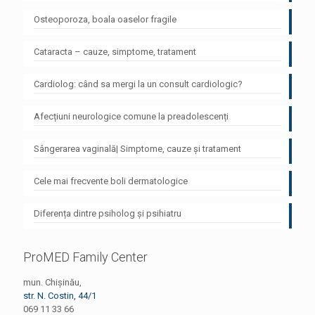
Osteoporoza, boala oaselor fragile
Cataracta – cauze, simptome, tratament
Cardiolog: când sa mergi la un consult cardiologic?
Afecțiuni neurologice comune la preadolescenți
Sângerarea vaginală| Simptome, cauze și tratament
Cele mai frecvente boli dermatologice
Diferența dintre psiholog și psihiatru
ProMED Family Center
mun. Chișinău,
str. N. Costin, 44/1
069 11 33 66