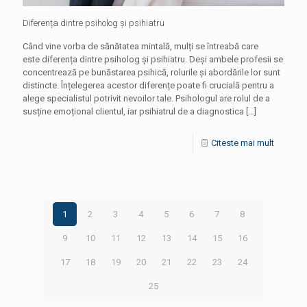
Diferența dintre psiholog și psihiatru
Când vine vorba de sănătatea mintală, mulți se întreabă care
este diferența dintre psiholog și psihiatru. Deși ambele profesii se
concentrează pe bunăstarea psihică, rolurile și abordările lor sunt
distincte. Înțelegerea acestor diferențe poate fi crucială pentru a
alege specialistul potrivit nevoilor tale. Psihologul are rolul de a
susține emoțional clientul, iar psihiatrul de a diagnostica
[…]
Citeste mai mult
1
2
3
4
5
6
7
8
9
10
11
12
13
14
15
16
17
18
19
20
21
22
23
24
25