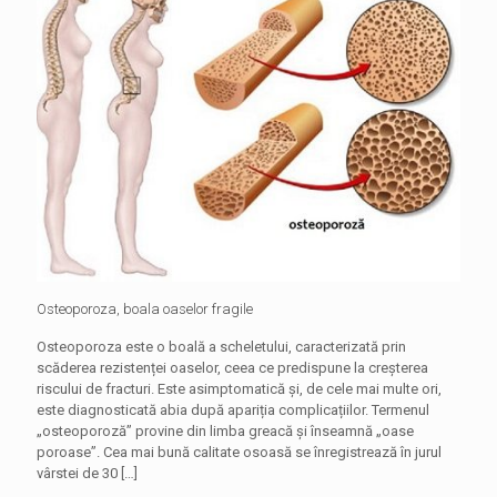
Osteoporoza, boala oaselor fragile
Osteoporoza este o boală a scheletului, caracterizată prin
scăderea rezistenței oaselor, ceea ce predispune la creșterea
riscului de fracturi. Este asimptomatică și, de cele mai multe ori,
este diagnosticată abia după apariția complicațiilor. Termenul
„osteoporoză” provine din limba greacă și înseamnă „oase
poroase”. Cea mai bună calitate osoasă se înregistrează în jurul
vârstei de 30
[…]