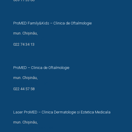
ProMED Family&Kids – Clinica de Oftalmologie
mun. Chișinău,
str. I. Creangă 24/1
022 74 34 13
ProMED – Clinica de Oftalmologie
mun. Chișinău,
str. Miron Costin 13/1
022 44 57 58
Laser ProMED – Clinica Dermatologie si Estetica Medicala
mun. Chișinău,
str. M. Kogălniceanu, 66