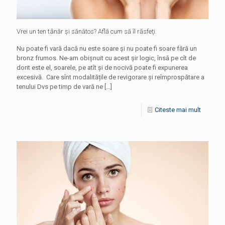
Vrei un ten tânăr şi sănătos? Află cum să îl răsfeţi.
Nu poate fi vară dacă nu este soare și nu poate fi soare fără un
bronz frumos. Ne-am obișnuit cu acest șir logic, însă pe cît de
dorit este el, soarele, pe atît și de nocivă poate fi expunerea
excesivă. Care sînt modalitățile de revigorare și reîmprospătare a
tenului Dvs pe timp de vară ne
[…]
Citeste mai mult