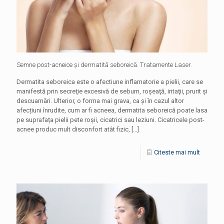
Semne post-acneice și dermatită seboreică. Tratamente Laser.
Dermatita seboreica este o afectiune inflamatorie a pielii, care se
manifestă prin secreţie excesivă de sebum, roşeaţă, iritaţii, prurit şi
descuamări. Ulterior, o forma mai grava, ca și în cazul altor
afecțiuni înrudite, cum ar fi acneea, dermatita seboreică poate lasa
pe suprafața pielii pete roşii, cicatrici sau leziuni. Cicatricele post-
acnee produc mult disconfort atât fizic,
[…]
Citeste mai mult