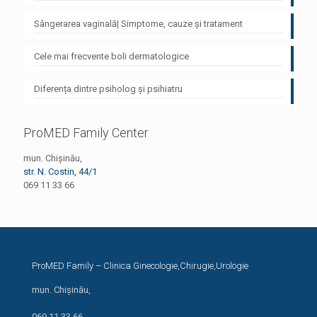
Sângerarea vaginală| Simptome, cauze și tratament
Cele mai frecvente boli dermatologice
Diferența dintre psiholog și psihiatru
ProMED Family Center
mun. Chișinău,
str. N. Costin, 44/1
069 11 33 66
ProMED Family – Clinica Ginecologie,Chirugie,Urologie
mun. Chișinău,
str. N. Costin, 44/1
069 11 33 66