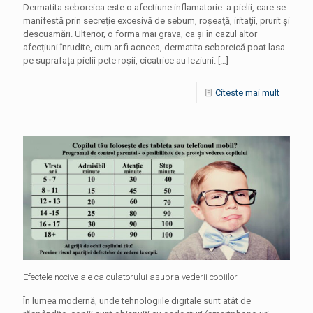
Dermatita seboreica este o afectiune inflamatorie a pielii, care se
manifestă prin secreţie excesivă de sebum, roşeaţă, iritaţii, prurit şi
descuamări. Ulterior, o forma mai grava, ca și în cazul altor
afecțiuni înrudite, cum ar fi acneea, dermatita seboreică poat lasa
pe suprafața pielii pete roşii, cicatrice au leziuni.
[…]
Citeste mai mult
Efectele nocive ale calculatorului asupra vederii copiilor
În lumea modernă, unde tehnologiile digitale sunt atât de