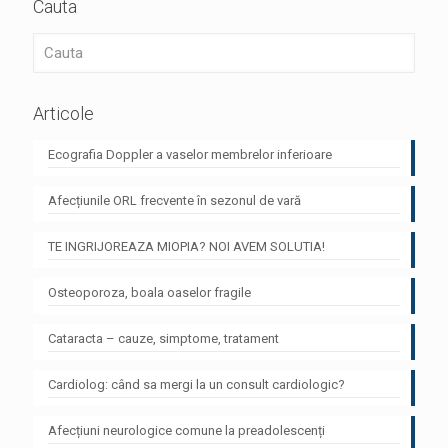
Cauta
Articole
Ecografia Doppler a vaselor membrelor inferioare
Afecțiunile ORL frecvente în sezonul de vară
TE INGRIJOREAZA MIOPIA? NOI AVEM SOLUTIA!
Osteoporoza, boala oaselor fragile
Cataracta – cauze, simptome, tratament
Cardiolog: când sa mergi la un consult cardiologic?
Afecțiuni neurologice comune la preadolescenți