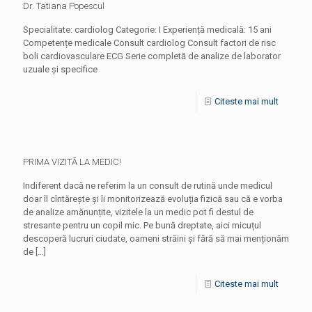
Dr. Tatiana Popescul
Specialitate: cardiolog Categorie: I Experiență medicală: 15 ani
Competențe medicale Consult cardiolog Consult factori de risc
boli cardiovasculare ECG Serie completă de analize de laborator
uzuale şi specifice
Citeste mai mult
PRIMA VIZITĂ LA MEDIC!
Indiferent dacă ne referim la un consult de rutină unde medicul
doar îl cîntăreşte și îi monitorizează evoluția fizică sau că e vorba
de analize amănunțite, vizitele la un medic pot fi destul de
stresante pentru un copil mic. Pe bună dreptate, aici micuțul
descoperă lucruri ciudate, oameni străini și fără să mai menționăm
de
[…]
Citeste mai mult