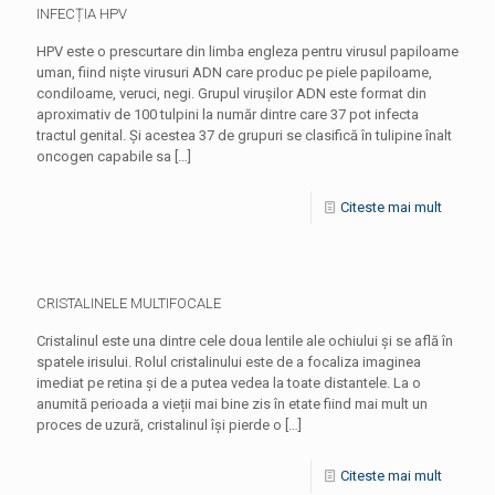
INFECȚIA HPV
HPV este o prescurtare din limba engleza pentru virusul papiloame
uman, fiind niște virusuri ADN care produc pe piele papiloame,
condiloame, veruci, negi. Grupul viruşilor ADN este format din
aproximativ de 100 tulpini la număr dintre care 37 pot infecta
tractul genital. Și acestea 37 de grupuri se clasifică în tulipine înalt
oncogen capabile sa
[…]
Citeste mai mult
CRISTALINELE MULTIFOCALE
Cristalinul este una dintre cele doua lentile ale ochiului și se află în
spatele irisului. Rolul cristalinului este de a focaliza imaginea
imediat pe retina și de a putea vedea la toate distantele. La o
anumită perioada a vieții mai bine zis în etate fiind mai mult un
proces de uzură, cristalinul își pierde o
[…]
Citeste mai mult