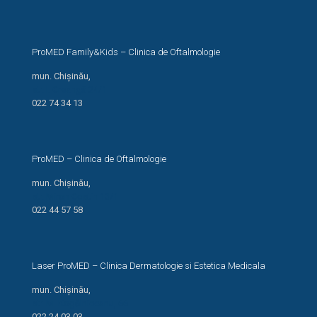
ProMED Family&Kids – Clinica de Oftalmologie
mun. Chișinău,
str. I. Creangă 24/1
022 74 34 13
ProMED – Clinica de Oftalmologie
mun. Chișinău,
str. Miron Costin 13/1
022 44 57 58
Laser ProMED – Clinica Dermatologie si Estetica Medicala
mun. Chișinău,
str. M. Kogălniceanu, 66
022 24 03 03