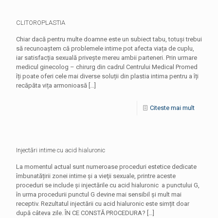
CLITOROPLASTIA
Chiar dacă pentru multe doamne este un subiect tabu, totuși trebui
să recunoaștem că problemele intime pot afecta viața de cuplu,
iar satisfacția sexuală privește mereu ambii parteneri. Prin urmare
medicul ginecolog – chirurg din cadrul Centrului Medical Promed
îți poate oferi cele mai diverse soluții din plastia intima pentru a îți
recăpăta vița armonioasă
[…]
Citeste mai mult
Injectări intime cu acid hialuronic
La momentul actual sunt numeroase proceduri estetice dedicate
îmbunatățirii zonei intime și a vieţii sexuale, printre aceste
proceduri se include și injectările cu acid hialuronic a punctului G,
în urma procedurii punctul G devine mai sensibil și mult mai
receptiv. Rezultatul injectării cu acid hialuronic este simțit doar
după câteva zile. ÎN CE CONSTĂ PROCEDURA?
[…]