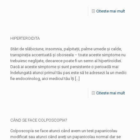
Citeste mai mult
HIPERTEROIDITA
Stări de slăbiciune, insomnia, palpitații, palme umede și calde,
transpirația accentuată și oboseala – toate aceste simptome nu
trebuiesc neglijate, deoarece poate fi un semn al hipertiroidiei.
Dacă ai aceste simptome și sunt persistente o perioadă mai
îndelungată atunci primul tău pas este să te adresezi la un medic
fie endocrinolog, aici medicul tău îți
[…]
Citeste mai mult
CÂND SE FACE COLPOSCOPIA?
Colposcopia se face atunci când avem un test papanicolau
modificat sau atunci când aveți un papanicolau normal dar se