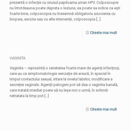
prezentă o infecție cu virusul papiloama uman HPV. Colposcopie
nu întotdeauna poate depista o leziune, ea poate sa indice ca ești
foarte bine, colposcopia nu înseamnă obligatoriu asocierea cu
biopsia, excizia sau cu alte intervenții, colposcopia
[…]
Citeste mai mult
VAGINITA
Vaginita – reprezintă o varietatea foarte mare de agenți infecțioși,
care au ca simptomatologie senzație de arsură, în special în
timpul contactului sexual, iritare la nivelul labiilor, modificare a
secreției vaginale. Agenții patogeni pot să dea o vaginita banală,
care tratată imediat poate să nu leșe nici o urmă, în schimb
netratata la timp pot
[…]
Citeste mai mult