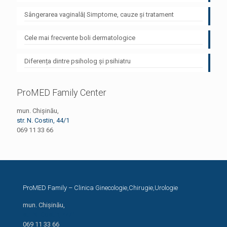
Sângerarea vaginală| Simptome, cauze și tratament
Cele mai frecvente boli dermatologice
Diferența dintre psiholog și psihiatru
ProMED Family Center
mun. Chișinău,
str. N. Costin, 44/1
069 11 33 66
ProMED Family – Clinica Ginecologie,Chirugie,Urologie
mun. Chișinău,
str. N. Costin, 44/1
069 11 33 66