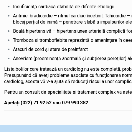
Insuficienţă cardiacă stabilită de diferite etiologii
Aritmie: bradicardie – ritmul cardiac încetinit. Tahicardie 
blocaj parţial de inimă – penetrare slabă a impulsurilor ele
Boală hipertensivă – hipertensiunea arterială complică foa
Tromboza şi tromboflebita reprezintă o ameninţare în cee
Atacuri de cord şi stare de preinfarct
Anevrism (proeminență anormală și subțierea pereților) ale
Lista bolilor care tratează un cardiolog nu este completă, pro
Presupunând că aveţi probleme asociate cu funcţionarea normală 
cardiolog, acesta vă v-a ajuta să reduceți riscul a unor complica
Pentru un consult de specialitate și tratament complex va astep
Apelați (022) 71 92 52 sau 079 990 382.