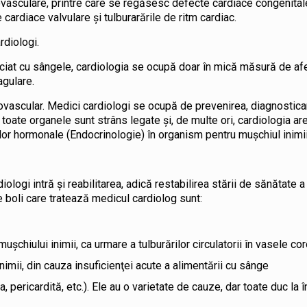
iovasculare, printre care se regăsesc defecte cardiace congenital
cardiace valvulare și tulburarările de ritm cardiac.
diologi.
ociat cu sângele, cardiologia se ocupă doar în mică măsură de afe
agulare.
iovascular. Medici cardiologi se ocupă de prevenirea, diagnostica
oate organele sunt strâns legate şi, de multe ori, cardiologia are
lor hormonale (Endocrinologie) în organism pentru muşchiul inimii
iologi intră și reabilitarea, adică restabilirea stării de sănătate 
e boli care tratează medicul cardiolog sunt:
şchiului inimii, ca urmare a tulburărilor circulatorii în vasele co
nimii, din cauza insuficienţei acute a alimentării cu sânge
ta, pericardită, etc.). Ele au o varietate de cauze, dar toate duc la 