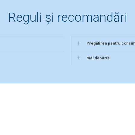
Reguli și recomandări
Pregătirea pentru consult
mai departe
iscută online cu un Doct