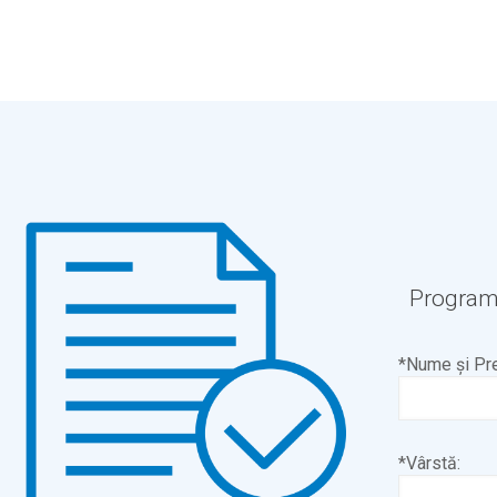
Programa
*Nume și Pr
*Vârstă: