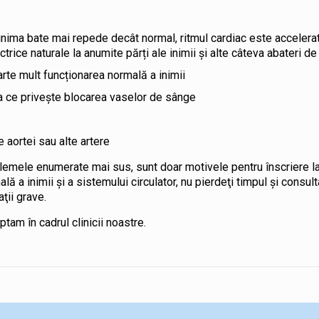
– inima bate mai repede decât normal, ritmul cardiac este accelera
ctrice naturale la anumite părți ale inimii și alte câteva abateri d
rte mult funcționarea normală a inimii
a ce privește blocarea vaselor de sânge
 aortei sau alte artere
blemele enumerate mai sus, sunt doar motivele pentru înscriere la
a inimii şi a sistemului circulator, nu pierdeţi timpul şi consult
ţii grave.
tam în cadrul clinicii noastre.