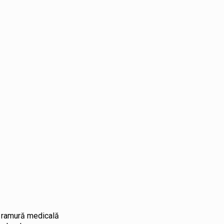
Cardiolog
600,00
MDL
consultație primară
30 min.
er
 o ramură medicală