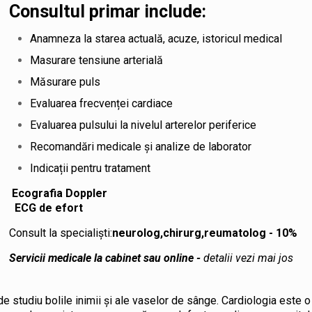
Consultul primar include:
Anamneza la starea actuală, acuze, istoricul medical
Masurare tensiune arterială
Măsurare puls
Evaluarea frecvenței cardiace
Evaluarea pulsului la nivelul arterelor periferice
Recomandări medicale și analize de laborator
Indicații pentru tratament
Ecografia Doppl
ECG de efort
Consult la specialiști:
neurolog
,chirurg,reumatolog - 10%
Servicii medicale la cabinet
sau online -
detalii vezi mai jos
e studiu bolile inimii și ale vaselor de sânge. Cardiologia este