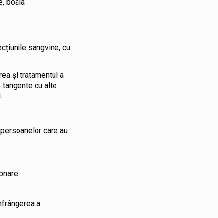
e, boala
cțiunile sangvine, cu
rea şi tratamentul a
 tangente cu alte
.
a persoanelor care au
ronare
înfrângerea a