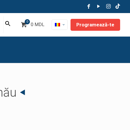
0
Programează-te
0 MDL
inău