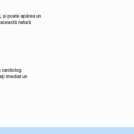
t, și poate apărea un
e această natură
 cardiolog.
aţi imediat un