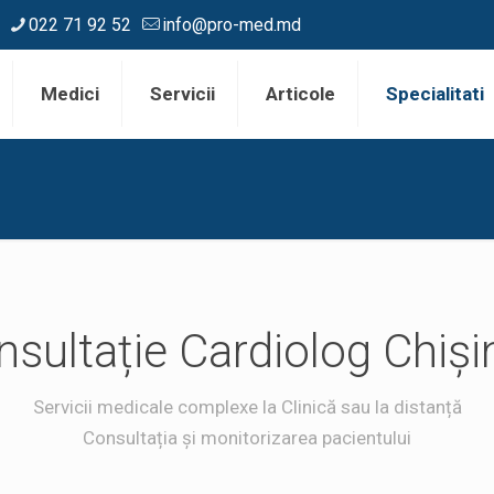
022 71 92 52
info@pro-med.md
Medici
Servicii
Articole
Specialitati
sultație Cardiolog Chiș
Servicii medicale complexe la Clinică sau la distanță
Consultația și monitorizarea pacientului