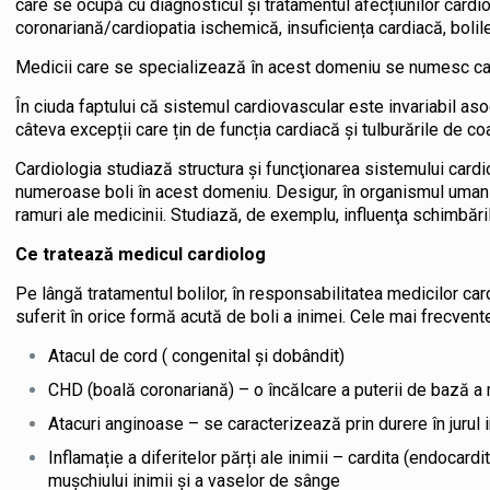
care se ocupă cu diagnosticul și tratamentul afecțiunilor card
coronariană/cardiopatia ischemică, insuficiența cardiacă, bolile 
Medicii care se specializează în acest domeniu se numesc car
În ciuda faptului că sistemul cardiovascular este invariabil as
câteva excepții care țin de funcția cardiacă și tulburările de co
Cardiologia studiază structura şi funcţionarea sistemului card
numeroase boli în acest domeniu. Desigur, în organismul uman t
ramuri ale medicinii. Studiază, de exemplu, influenţa schimbări
Ce tratează medicul cardiolog
Pe lângă tratamentul bolilor, în responsabilitatea medicilor card
suferit în orice formă acută de boli a inimei. Cele mai frecvent
Atacul de cord ( congenital şi dobândit)
CHD (boală coronariană) – o încălcare a puterii de bază a mu
Atacuri anginoase – se caracterizează prin durere în jurul i
Inflamație a diferitelor părți ale inimii – cardita (endocardi
muşchiului inimii şi a vaselor de sânge