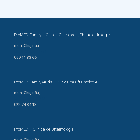
ProMED Family – Clinica Ginecologie,Chirugie,Urologie
mun. Chișinău,
str. N. Costin, 44/1
069 11 33 66
ProMED Family&Kids – Clinica de Oftalmologie
mun. Chișinău,
str. I. Creangă 24/1
022 74 34 13
ProMED – Clinica de Oftalmologie
mun. Chișinău,