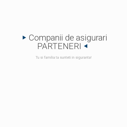
FLEXIBILITATE
Sănătatea dvs. este ceea ce contează pentru noi. Ne pasă de
fiecare dintre voi, motiv pentru care am creat un sistem care
răspunde tuturor necesităților.
Companii de asigurari
PARTENERI
Tu si familia ta sunteti in siguranta!