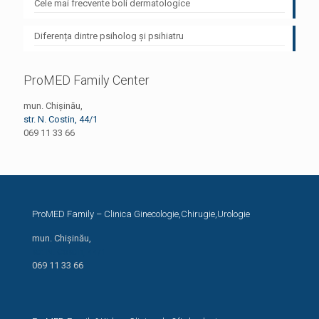
Cele mai frecvente boli dermatologice
Diferența dintre psiholog și psihiatru
ProMED Family Center
mun. Chișinău,
str. N. Costin, 44/1
069 11 33 66
ProMED Family – Clinica Ginecologie,Chirugie,Urologie
mun. Chișinău,
str. N. Costin, 44/1
069 11 33 66