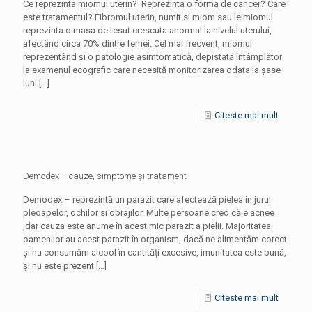
Ce reprezinta miomul uterin? Reprezinta o forma de cancer? Care
este tratamentul? Fibromul uterin, numit si miom sau leimiomul
reprezinta o masa de tesut crescuta anormal la nivelul uterului,
afectând circa 70% dintre femei. Cel mai frecvent, miomul
reprezentând și o patologie asimtomatică, depistată întâmplător
la examenul ecografic care necesită monitorizarea odata la șase
luni
[…]
Citeste mai mult
Demodex – cauze, simptome și tratament
Demodex – reprezintă un parazit care afectează pielea in jurul
pleoapelor, ochilor si obrajilor. Multe persoane cred că e acnee
,dar cauza este anume în acest mic parazit a pielii. Majoritatea
oamenilor au acest parazit în organism, dacă ne alimentăm corect
și nu consumăm alcool în cantități excesive, imunitatea este bună,
și nu este prezent
[…]
Citeste mai mult