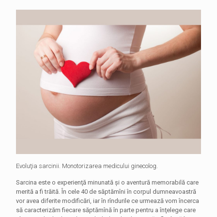
Evoluţia sarcinii. Monotorizarea medicului ginecolog.
Sarcina este o experienţă minunată şi o aventură memorabilă care
merită a fi trăită. În cele 40 de săptămîni în corpul dumneavoastră
vor avea diferite modificări, iar în rîndurile ce urmează vom încerca
să caracterizăm fiecare săptămînă în parte pentru a înţelege care