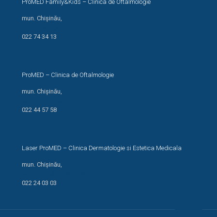
ProMED Family&Kids – Clinica de Oftalmologie
mun. Chișinău,
str. I. Creangă 24/1
022 74 34 13
ProMED – Clinica de Oftalmologie
mun. Chișinău,
str. Miron Costin 13/1
022 44 57 58
Laser ProMED – Clinica Dermatologie si Estetica Medicala
mun. Chișinău,
str. M. Kogălniceanu, 66
022 24 03 03