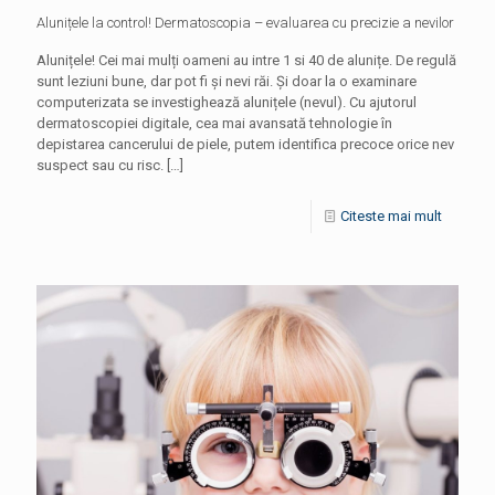
Alunițele la control! Dermatoscopia – evaluarea cu precizie a nevilor
Alunițele! Cei mai mulți oameni au intre 1 si 40 de alunițe. De regulă
sunt leziuni bune, dar pot fi și nevi răi. Și doar la o examinare
computerizata se investighează alunițele (nevul). Cu ajutorul
dermatoscopiei digitale, cea mai avansată tehnologie în
depistarea cancerului de piele, putem identifica precoce orice nev
suspect sau cu risc.
[…]
Citeste mai mult