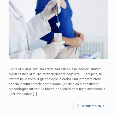
Fie că ai o viață sexuală activă sau ești abia la început, suntem
siguri că încă ai multe întrebări despre corpul tău. Fără jenă, te
invităm la un consult ginecologic în cadrul unui program creat
special pentru tinerele domnișoare! Știi deja că o consultație
ginecologică nu trebuie făcută doar când apar niște simptome a
unei îmbolnăviri
[…]
Citeste mai mult