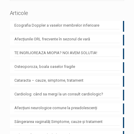
Articole
Ecografia Doppler a vaselor membrelor inferioare
Afecțiunile ORL frecvente în sezonul de vară
TE INGRIJOREAZA MIOPIA? NOI AVEM SOLUTIA!
Osteoporoza, boala oaselor fragile
Cataracta – cauze, simptome, tratament
Cardiolog: când sa mergi la un consult cardiologic?
Afecțiuni neurologice comune la preadolescenți
Sângerarea vaginală| Simptome, cauze și tratament