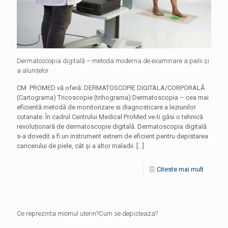
Dermatoscopia digitală – metoda moderna de examinare a pielii și
a alunițelor
CM PROMED vă oferă: DERMATOSCOPIE DIGITALA/CORPORALĂ
(Cartograma) Triсoscopie (trihograma) Dermatoscopia – cea mai
eficientă metodă de monitorizare si diagnosticare a leziunilor
cutanate. În cadrul Centrului Medical ProMed ve-ti găsi o tehnică
revoluționară de dermatoscopie digitală. Dermatoscopia digitală
s-a dovedit a fi un instrument extrem de eficient pentru depistarea
cancerului de piele, cât şi a altor maladii.
[…]
Citeste mai mult
Ce reprezinta miomul uterin?Cum se depisteaza?