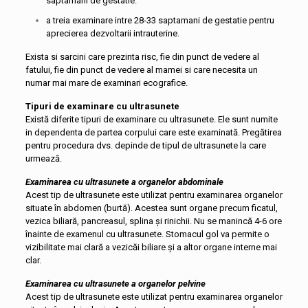
saptamani de gestatie.
a treia examinare intre 28-33 saptamani de gestatie pentru
aprecierea dezvoltarii intrauterine.
Exista si sarcini care prezinta risc, fie din punct de vedere al
fatului, fie din punct de vedere al mamei si care necesita un
numar mai mare de examinari ecografice.
Tipuri de examinare cu ultrasunete
Există diferite tipuri de examinare cu ultrasunete. Ele sunt numite
in dependenta de partea corpului care este examinată. Pregătirea
pentru procedura dvs. depinde de tipul de ultrasunete la care
urmează.
Examinarea cu ultrasunete a organelor abdominale
Acest tip de ultrasunete este utilizat pentru examinarea organelor
situate în abdomen (burtă). Acestea sunt organe precum ficatul,
vezica biliară, pancreasul, splina și rinichii. Nu se manincă 4-6 ore
înainte de examenul cu ultrasunete. Stomacul gol va permite o
vizibilitate mai clară a vezicăi biliare și a altor organe interne mai
clar.
Examinarea cu ultrasunete a organelor pelvine
Acest tip de ultrasunete este utilizat pentru examinarea organelor