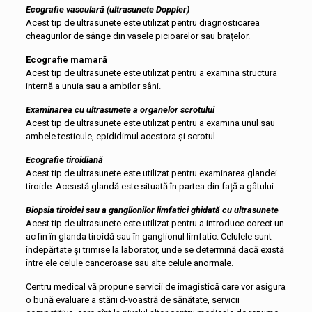
Ecografie vasculară (ultrasunete Doppler)
Acest tip de ultrasunete este utilizat pentru diagnosticarea
cheagurilor de sânge din vasele picioarelor sau brațelor.
Ecografie mamară
Acest tip de ultrasunete este utilizat pentru a examina structura
internă a unuia sau a ambilor sâni.
Examinarea cu ultrasunete a organelor scrotului
Acest tip de ultrasunete este utilizat pentru a examina unul sau
ambele testicule, epididimul acestora și scrotul.
Ecografie tiroidiană
Acest tip de ultrasunete este utilizat pentru examinarea glandei
tiroide. Această glandă este situată în partea din față a gâtului.
Biopsia tiroidei sau a ganglionilor limfatici ghidată cu ultrasunete
Acest tip de ultrasunete este utilizat pentru a introduce corect un
ac fin în glanda tiroidă sau în ganglionul limfatic. Celulele sunt
îndepărtate și trimise la laborator, unde se determină dacă există
între ele celule canceroase sau alte celule anormale.
Centru medical vă propune servicii de imagistică care vor asigura
o bună evaluare a stării d-voastră de sănătate, servicii