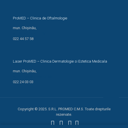
ProMED – Clinica de Oftalmologie
mun. Chișinău,
str. Miron Costin 13/1
022 44 57 58
Laser ProMED – Clinica Dermatologie si Estetica Medicala
mun. Chișinău,
str. M. Kogălniceanu, 66
022 24 03 03
Copyright © 2025. S.R.L. PROMED C.M.S. Toate drepturile
rezervate.