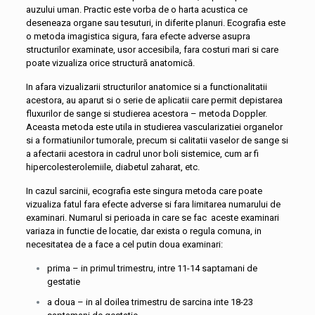
auzului uman. Practic este vorba de o harta acustica ce
deseneaza organe sau tesuturi, in diferite planuri. Ecografia este
o metoda imagistica sigura, fara efecte adverse asupra
structurilor examinate, usor accesibila, fara costuri mari si care
poate vizualiza orice structură anatomică.
In afara vizualizarii structurilor anatomice si a functionalitatii
acestora, au aparut si o serie de aplicatii care permit depistarea
fluxurilor de sange si studierea acestora – metoda Doppler.
Aceasta metoda este utila in studierea vascularizatiei organelor
si a formatiunilor tumorale, precum si calitatii vaselor de sange si
a afectarii acestora in cadrul unor boli sistemice, cum ar fi
hipercolesterolemiile, diabetul zaharat, etc.
In cazul sarcinii, ecografia este singura metoda care poate
vizualiza fatul fara efecte adverse si fara limitarea numarului de
examinari. Numarul si perioada in care se fac aceste examinari
variaza in functie de locatie, dar exista o regula comuna, in
necesitatea de a face a cel putin doua examinari:
prima – in primul trimestru, intre 11-14 saptamani de
gestatie
a doua – in al doilea trimestru de sarcina inte 18-23