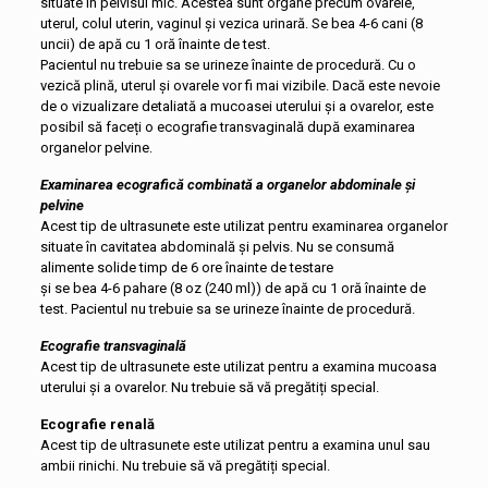
situate în pelvisul mic. Acestea sunt organe precum ovarele,
uterul, colul uterin, vaginul și vezica urinară. Se bea 4-6 cani (8
uncii) de apă cu 1 oră înainte de test.
Pacientul nu trebuie sa se urineze înainte de procedură. Cu o
vezică plină, uterul și ovarele vor fi mai vizibile. Dacă este nevoie
de o vizualizare detaliată a mucoasei uterului și a ovarelor, este
posibil să faceți o ecografie transvaginală după examinarea
organelor pelvine.
Examinarea ecografică combinată a organelor abdominale și
pelvine
Acest tip de ultrasunete este utilizat pentru examinarea organelor
situate în cavitatea abdominală și pelvis. Nu se consumă
alimente solide timp de 6 ore înainte de testare
și se bea 4-6 pahare (8 oz (240 ml)) de apă cu 1 oră înainte de
test. Pacientul nu trebuie sa se urineze înainte de procedură.
Ecografie transvaginală
Acest tip de ultrasunete este utilizat pentru a examina mucoasa
uterului și a ovarelor. Nu trebuie să vă pregătiți special.
Ecografie renală
Acest tip de ultrasunete este utilizat pentru a examina unul sau
ambii rinichi. Nu trebuie să vă pregătiți special.