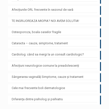
Afecțiunile ORL frecvente în sezonul de vară
TE INGRIJOREAZA MIOPIA? NOI AVEM SOLUTIA!
Osteoporoza, boala oaselor fragile
Cataracta – cauze, simptome, tratament
Cardiolog: când sa mergi la un consult cardiologic?
Afecțiuni neurologice comune la preadolescenți
Sângerarea vaginală| Simptome, cauze și tratament
Cele mai frecvente boli dermatologice
Diferența dintre psiholog și psihiatru