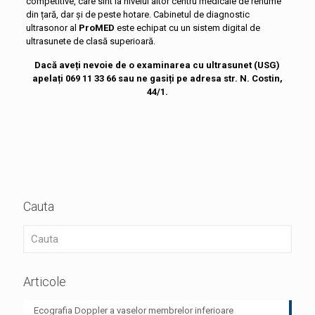
competitive, care sînt la nivelul altor centru medicale de renume
din țară, dar și de peste hotare. Cabinetul de diagnostic
ultrasonor al
ProMED
este echipat cu un sistem digital de
ultrasunete de clasă superioară.
Dacă aveți nevoie de o examinarea cu ultrasunet (USG)
apelați 069 11 33 66 sau ne gasiți pe adresa str. N. Costin,
44/1.
Cauta
Articole
Ecografia Doppler a vaselor membrelor inferioare