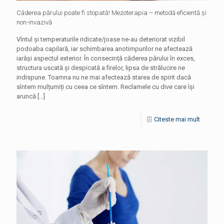
Căderea părului poate fi stopată! Mezoterapia – metodă eficientă și
non-invazivă
Vîntul și temperaturile ridicate/joase ne-au deteriorat vizibil
podoaba capilară, iar schimbarea anotimpurilor ne afectează
iarăși aspectul exterior. În consecință căderea părului în exces,
structura uscată și despicată a firelor, lipsa de strălucire ne
indispune. Toamna nu ne mai afectează starea de spirit dacă
sîntem mulțumiți cu ceea ce sîntem. Reclamele cu dive care își
aruncă
[…]
Citeste mai mult