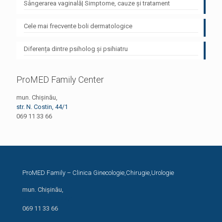
Sângerarea vaginală| Simptome, cauze și tratament
Cele mai frecvente boli dermatologice
Diferența dintre psiholog și psihiatru
ProMED Family Center
mun. Chișinău,
str. N. Costin, 44/1
069 11 33 66
ProMED Family – Clinica Ginecologie,Chirugie,Urologie
mun. Chișinău,
str. N. Costin, 44/1
069 11 33 66