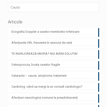
Articole
Ecografia Doppler a vaselor membrelor inferioare
Afecțiunile ORL frecvente în sezonul de vară
TE INGRIJOREAZA MIOPIA? NOI AVEM SOLUTIA!
Osteoporoza, boala oaselor fragile
Cataracta – cauze, simptome, tratament
Cardiolog: când sa mergi la un consult cardiologic?
Afecțiuni neurologice comune la preadolescenți