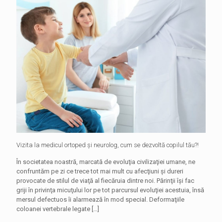
Vizita la medicul ortoped și neurolog, cum se dezvoltă copilul tău?!
În societatea noastră, marcată de evoluţia civilizaţiei umane, ne
confruntăm pe zi ce trece tot mai mult cu afecţiuni şi dureri
provocate de stilul de viaţă al fiecăruia dintre noi. Părinţii îşi fac
griji în privinţa micuţului lor pe tot parcursul evoluţiei acestuia, însă
mersul defectuos îi alarmează în mod special. Deformaţiile
coloanei vertebrale legate
[…]