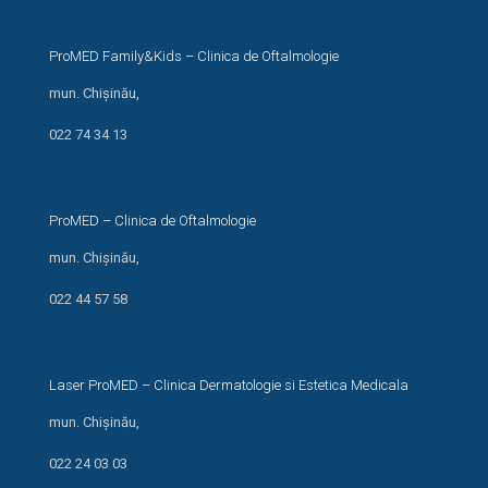
ProMED Family&Kids – Clinica de Oftalmologie
mun. Chișinău,
str. I. Creangă 24/1
022 74 34 13
ProMED – Clinica de Oftalmologie
mun. Chișinău,
str. Miron Costin 13/1
022 44 57 58
Laser ProMED – Clinica Dermatologie si Estetica Medicala
mun. Chișinău,
str. M. Kogălniceanu, 66
022 24 03 03