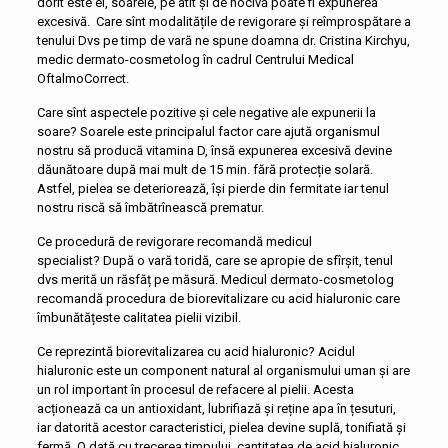
dorit este el, soarele, pe atît și de nocivă poate fi expunerea
excesivă. Care sînt modalitățile de revigorare și reîmprospătare a
tenului Dvs pe timp de vară ne spune doamna dr. Cristina Kirchyu,
medic dermato-cosmetolog în cadrul Centrului Medical
OftalmoCorrect.
Care sînt aspectele pozitive și cele negative ale expunerii la
soare? Soarele este principalul factor care ajută organismul
nostru să producă vitamina D, însă expunerea excesivă devine
dăunătoare după mai mult de 15 min. fără protecție solară.
Astfel, pielea se deteriorează, își pierde din fermitate iar tenul
nostru riscă să îmbătrînească prematur.
Ce procedură de revigorare recomandă medicul
specialist? După o vară toridă, care se apropie de sfîrșit, tenul
dvs merită un răsfăț pe măsură. Medicul dermato-cosmetolog
recomandă procedura de biorevitalizare cu acid hialuronic care
îmbunătățeste calitatea pielii vizibil.
Ce reprezintă biorevitalizarea cu acid hialuronic? Acidul
hialuronic este un component natural al organismului uman și are
un rol important în procesul de refacere al pielii. Acesta
acționează ca un antioxidant, lubrifiază și reține apa în țesuturi,
iar datorită acestor caracteristici, pielea devine suplă, tonifiată și
fermă. O dată cu trecerea timpului, cantitatea de acid hialuronic