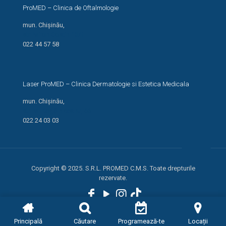
ProMED – Clinica de Oftalmologie
mun. Chișinău,
str. Miron Costin 13/1
022 44 57 58
Laser ProMED – Clinica Dermatologie si Estetica Medicala
mun. Chișinău,
str. M. Kogălniceanu, 66
022 24 03 03
Copyright © 2025. S.R.L. PROMED C.M.S. Toate drepturile
rezervate.
Principală
Căutare
Programează-te
Locații