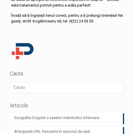
este tratamentul potrivit pentru a arăta perfect!
Învață să-ți îngrijești tenul corect, pentru a-ți prelungi tinerețea! Ne
gasiți, str.M. Kogălniceanu 66, tel. 0(22) 24 03 03.
Cauta
Articole
Ecografia Doppler a vaselor membrelor inferioare
Afecțiunile ORL frecvente în sezonul de vară