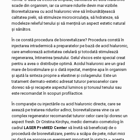
scade din organism, iar ca urmare ridurile devin mai vizibile.
Biorevitalizarea cu acid hialuronic vine să îmbunătățească
calitatea pielii, să stimuleze microcirculația, să hidrateze, să
modeleze relieful tenului și să mențină un aspect estetic natural
și sănătos.
În ce constă procedura de biorevitalizare? Procedura constă în
injectarea intradermică a preparatelor pe bază de acid hialuronic,
care ameliorează activitatea celulară și totodată stimulează
regenerarea, întinerirea țesutului. Gelul vîscos este special creat
pentru a avea o distribuție optimă. Acidul hialuronic are un grad
mare de biostimulare şi o dată injectat, menţine apa în organism
şi ajută la sinteza proprie a elastinei şi colagenului. Este un
tratament dermato-estetic adresat tuturor persoanelor care
doresc să-și recapete aspectul luminos și tonusul tenului sau
este recomandat în scopuri profilactice.
În comparație cu injectările cu acid hialuronic directe, care se
axează pe tratarea ridurilor adînci, biorevitalizarea vine ca un
complex regenerator recomandat tuturor celor care îşi doresc un
aspect fresh. Dr Cristina Kirchyu, medic dermato-cometolog în
cadrul
LASER ProMED Center
vă învită să beneficiaţi de o
procedură de biorevitalizare, pentru a scăpa de pete, riduri mici
iar dacă se apropie un eveniment important în viaţa ta – acesta