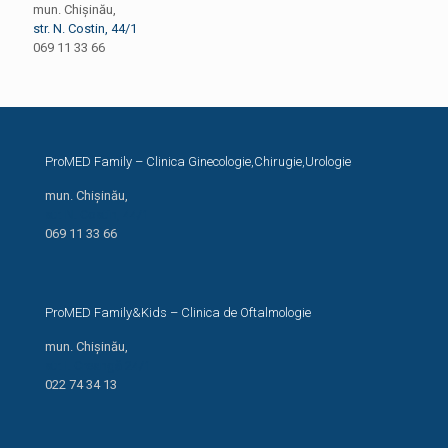
mun. Chișinău,
str. N. Costin, 44/1
069 11 33 66
ProMED Family – Clinica Ginecologie,Chirugie,Urologie
mun. Chișinău,
str. N. Costin, 44/1
069 11 33 66
ProMED Family&Kids – Clinica de Oftalmologie
mun. Chișinău,
str. I. Creangă 24/1
022 74 34 13