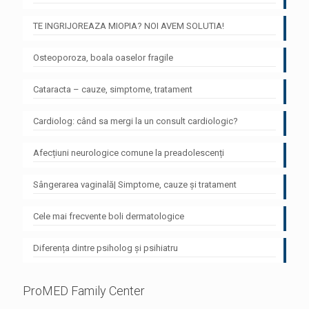
TE INGRIJOREAZA MIOPIA? NOI AVEM SOLUTIA!
Osteoporoza, boala oaselor fragile
Cataracta – cauze, simptome, tratament
Cardiolog: când sa mergi la un consult cardiologic?
Afecțiuni neurologice comune la preadolescenți
Sângerarea vaginală| Simptome, cauze și tratament
Cele mai frecvente boli dermatologice
Diferența dintre psiholog și psihiatru
ProMED Family Center