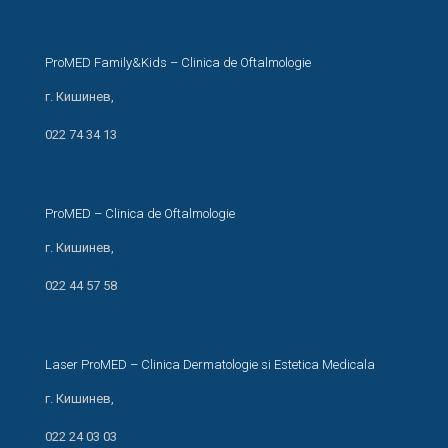
ProMED Family&Kids – Clinica de Oftalmologie
г. Кишинев,
ул. И. Креанга 24/1
022 74 34 13
ProMED – Clinica de Oftalmologie
г. Кишинев,
ул. Мирон Костин 13/1
022 44 57 58
Laser ProMED – Clinica Dermatologie si Estetica Medicala
г. Кишинев,
ул. М. Когэлничану, 66
022 24 03 03