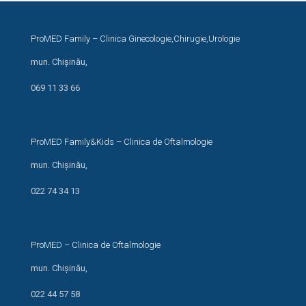
ProMED Family – Clinica Ginecologie,Chirugie,Urologie
mun. Chișinău,
str. N. Costin, 44/1
069 11 33 66
ProMED Family&Kids – Clinica de Oftalmologie
mun. Chișinău,
str. I. Creangă 24/1
022 74 34 13
ProMED – Clinica de Oftalmologie
mun. Chișinău,
str. Miron Costin 13/1
022 44 57 58