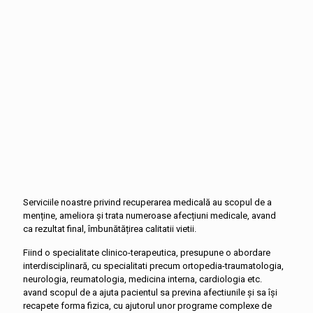
Reabilitolog Fizioterapeut
550
MDL
consultație primară
30 min.
Comanda
Serviciile noastre privind recuperarea medicală au scopul de a
menține, ameliora și trata numeroase afecțiuni medicale, avand
ca rezultat final, îmbunătățirea calitatii vietii.
Fiind o specialitate clinico-terapeutica, presupune o abordare
interdisciplinară, cu specialitati precum ortopedia-traumatologia,
neurologia, reumatologia, medicina interna, cardiologia etc.
avand scopul de a ajuta pacientul sa previna afectiunile și sa își
recapete forma fizica, cu ajutorul unor programe complexe de