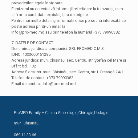
prevederilor legale în vigoare.
Furnizorul nu colectează informații referitoare la tranzacții, cum
ar fi nr. la card, data expirării, țara de origine.
Pentru mai multe detalii și informații orice persoană interesată se
poate adresa printr-un email la
info@pro-med.md sau prin telefon la numărul +373 79990382
7. DATELE DE CONTACT
Denumirea juridica a companiei: SRL PROMED C.M.S.
IDNO: 1003600151285
Adresa juridica: mun. Chişinău, sec. Centru, str. Ştefan cel Mare şi
Sfânt bd., 132
Adresa fizica: str. mun. Chişinău, sec. Centru, str. I. Creangă 24/1
Telefon de contact: +373 79990382
Email de contact: info@pro-med.md
ProMED Family – Clinica Ginecologie,Chirugie,Urologie
mun. Chișinău,
str. N. Costin, 44/1
069 11 33 66