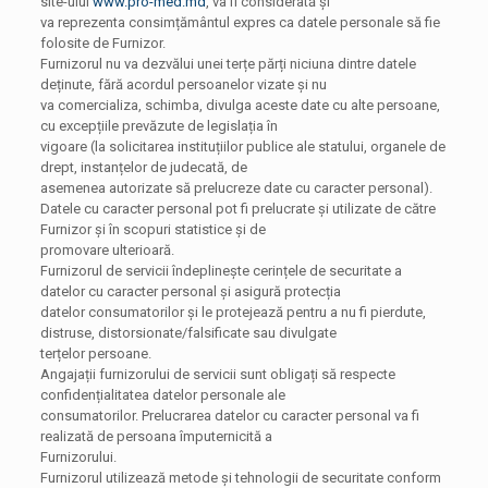
site-ului
www.pro-med.md
, va fi considerată și
va reprezenta consimțământul expres ca datele personale să fie
folosite de Furnizor.
Furnizorul nu va dezvălui unei terțe părți niciuna dintre datele
deținute, fără acordul persoanelor vizate și nu
va comercializa, schimba, divulga aceste date cu alte persoane,
cu excepțiile prevăzute de legislația în
vigoare (la solicitarea instituțiilor publice ale statului, organele de
drept, instanțelor de judecată, de
asemenea autorizate să prelucreze date cu caracter personal).
Datele cu caracter personal pot fi prelucrate și utilizate de către
Furnizor și în scopuri statistice și de
promovare ulterioară.
Furnizorul de servicii îndeplinește cerințele de securitate a
datelor cu caracter personal și asigură protecția
datelor consumatorilor și le protejează pentru a nu fi pierdute,
distruse, distorsionate/falsificate sau divulgate
terțelor persoane.
Angajații furnizorului de servicii sunt obligați să respecte
confidențialitatea datelor personale ale
consumatorilor. Prelucrarea datelor cu caracter personal va fi
realizată de persoana împuternicită a
Furnizorului.
Furnizorul utilizează metode și tehnologii de securitate conform