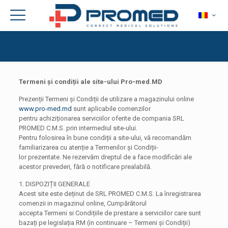
Termeni și condiții ale site-ului Pro-med.MD
Prezenții Termeni și Condiții de utilizare a magazinului online
www.pro-med.md
sunt aplicabile comenzilor
pentru achiziționarea serviciilor oferite de compania SRL
PROMED C.M.S. prin intermediul site-ului.
Pentru folosirea în bune condiții a site-ului, vă recomandăm
familiarizarea cu atenție a Termenilor și Condiții-
lor prezentate. Ne rezervăm dreptul de a face modificări ale
acestor prevederi, fără o notificare prealabilă.
1. DISPOZIȚII GENERALE
Acest site este deținut de SRL PROMED C.M.S. La înregistrarea
comenzii in magazinul online, Cumpărătorul
accepta Termeni si Condițiile de prestare a serviciilor care sunt
bazați pe legislația RM (in continuare – Termeni și Condiții)