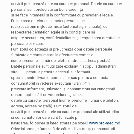
servicii prelucrează date cu caracter personal. Datele cu caracter
personal sunt prelucrate cu buna-credință
și se face în temeiul și în conformitate cu prevederile legale.
Prelucrarea datelor cu caracter personal se
realizează prin mijloace mixte (automate și manuale), cu
respectarea cerințelor legale și în condiții care să
asigure securitatea, confidențialitatea și respectarea drepturilor
persoanelor vizate.
Furnizorul colectează și prelucrează doar datele personale
furnizate de consumatori la efectuarea comenzii:
nume, prenume, număr de telefon, adresa, adresa poștală.
Datele personale sunt utilizate exclusiv în scopul administrării
site-ului, pentru a permite accesul la informații
special, pentru livrarea comenzilor sau pentru a contacta
consumatorul în vederea executării livrării. Prin
prezenta informare, utilizatorii și consumatorii iau cunoștință
despre faptul că li se vor prelucra și utiliza
datele cu caracter personal (nume, prenume, număr de telefon,
adresa, adresa poștală). Furnizorul de
servicii prelucrează datele cu caracter personal ale utilizatorilor
și consumatorilor care sunt furnizate prin
navigarea, folosirea și înregistrarea pe site-ul
www.pro-med.md
Orice informație furnizată de către utilizatorii și consumatorii