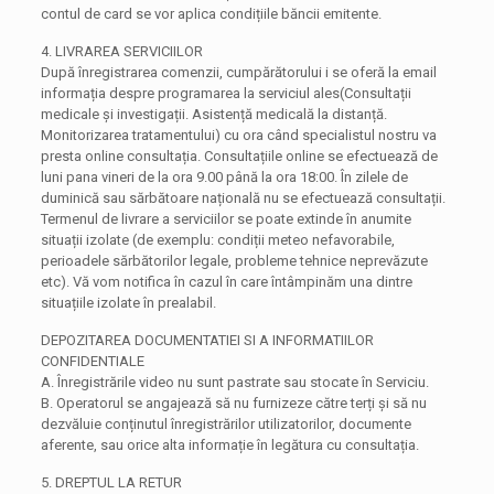
contul de card se vor aplica condițiile băncii emitente.
4. LIVRAREA SERVICIILOR
După înregistrarea comenzii, cumpărătorului i se oferă la email
informația despre programarea la serviciul ales(Consultații
medicale și investigații. Asistență medicală la distanță.
Monitorizarea tratamentului) cu ora când specialistul nostru va
presta online consultația. Consultațiile online se efectuează de
luni pana vineri de la ora 9.00 până la ora 18:00. În zilele de
duminică sau sărbătoare națională nu se efectuează consultații.
Termenul de livrare a serviciilor se poate extinde în anumite
situații izolate (de exemplu: condiții meteo nefavorabile,
perioadele sărbătorilor legale, probleme tehnice neprevăzute
etc). Vă vom notifica în cazul în care întâmpinăm una dintre
situațiile izolate în prealabil.
DEPOZITAREA DOCUMENTATIEI SI A INFORMATIILOR
CONFIDENTIALE
A. Înregistrările video nu sunt pastrate sau stocate în Serviciu.
B. Operatorul se angajează să nu furnizeze către terți și să nu
dezvăluie conținutul înregistrărilor utilizatorilor, documente
aferente, sau orice alta informație în legătura cu consultația.
5. DREPTUL LA RETUR