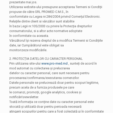
prezentate mai jos.
Utilizarea website-ului presupune acceptarea Termeni si Condiții
propuse de către SRL PROMED C.M.S., în
conformitate cu Legea nr.284/2004 privind Comerțul Electronic.
Relațiile dintre client si vânzător sunt stabilite
în baza Legii nr.105/2003 cu privire la Protecția drepturilor
consumatorului, si a altor acte normative adoptate
în conformitate cu aceasta.
Vânzătorul își rezerva dreptul de a modifica Termenii si Condițiile
date, iar Cumpărătorul este obligat sa
monitorizeze modificările.
2. PROTECȚIA DATELOR CU CARACTER PERSONAL
Prin utilizarea site-ului
www.pro-med.md
, sunteți de acord în
mod automat cu colectarea și prelucrarea
datelor cu caracter personal, care sunt necesare pentru
procesarea/confirmarea/executarea comenzilor.
Datele personale se prelucrează doar pentru scopuri legitime,
precum acela de a furniza produsele pe care
le comanzi, promoții, google analytics, cookies și
notificări\newsletter.
Toată informația ce conține date cu caracter personal este
stocată și utilizată doar pentru perioada necesară
atingerii scopurilor pentru care a fost colectată și în conformitate