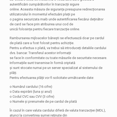
autentificării cumpărătorilor în tranzacții sigure
online. Aceasta măsura de siguranța presupune redirecționarea
utilizatorului în momentul efectuării plații pe
o pagina securizata maib unde autentificarea fiecărui deținător
de card se face prin atribuirea unui cod de
unică folosințe pentru fiecare tranzacție online.
Rambursarea mijloacelor bănești se efectuează doar pe cardul
de plată care a fost folosit pentru achiziție.
Pentru a efectua o plată, va trebui să introduceți detaliile cardului
dvs. bancar. Transferul acestor informații
se face în conformitate cu toate măsurile de securitate necesare.
Informațiile sunt transmise în formă criptată
și sunt stocate numai pe un server specializat al sistemului de
plăți.
Pentru efectuarea plății vor fi solicitate următoarele date:
o Numărul cardului (16 cifre)
o Data expirării (luna și anul)
o Codul CVC sau CVV (3 cifre)
o Numele și prenumele de pe cardul de plată
În cazul în care valuta cardului diferă de valuta tranzacției (MDL),
atunci la convertirea sumei reținute din