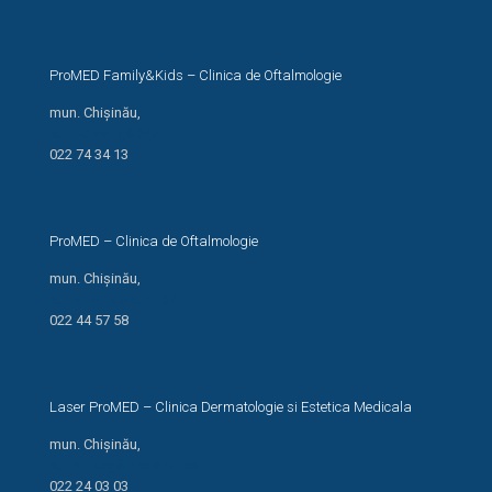
ProMED Family&Kids – Clinica de Oftalmologie
mun. Chișinău,
str. I. Creangă 24/1
022 74 34 13
ProMED – Clinica de Oftalmologie
mun. Chișinău,
str. Miron Costin 13/1
022 44 57 58
Laser ProMED – Clinica Dermatologie si Estetica Medicala
mun. Chișinău,
str. M. Kogălniceanu, 66
022 24 03 03