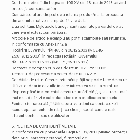
Conform noțiunii din Legea nr. 105-XV din 13 martie 2013 privind
protecția consumatorilor
Cumpărătorul are dreptul de a returna produs/marfa procurată
din anumite motive în timp de 14 zile de la
ziua achitării. Mijloacele bănești sunt returnate pe cardul de pe
care s-a efectuat cumpărătura.
Articolele de articole exemplu nu pot fi schimbate sau returnate,
în conformitate cu Anexa nr.2 a
Hotărârii Guvernului №1465 din 08.12.2003 (MO248-
253/19.12.2003), în redacția Hotărârii Guvernului
№1188 din 02.11.2007 (МО175/09.11.2007).
Contactele companiei in caz de retur: +373 79990382
Termenul de procesare a cererii de retur: 14 zile
Condițiile de retur: Cererea returnării plății se poate face de catre
Utilizator doar în cazurile în care întrebarea sa nu a primit un
răspuns până în momentul cererii returnării plății, și au trecut mai
mai mult de 14 zile calendaristice de la publicarea acesteia.
Pentru returnarea plății, Utilizatorul va trebui sa contacteze în
scris departamentul de relații cu clienții specificând emailul
aferent contului său de utilizator.
6. POLITICA DE CONFIDENȚIALITATE
În conformitate cu prevederile Legii Nr.133/2011 privind protecția
datelor cu caracter personal, furnizorul de