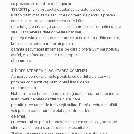
cu prevederile stabilite de Legea nr.
133/2011 privind protecția datelor cu caracter personal.
Noi folosim măsuri de securitate comerciale pentru a preveni
accesul neautorizat, menținerea exactității
date-lor și pentru asigurarea utilizării corecte a informației de pe
site. Transmiterea datelor pe internet sau
prin rețea wireless nu poate fi protejata în totalitate. Prin urmare,
la fel ca alte companii, noi nu putem
garanta securitatea informației pe care o oferă Cumpărătorului,
astfel, el va face acest lucru pe propria
răspundere.
3. ÎNREGISTRAREA ȘI ACHITAREA COMENZII
Achitarea comenzilor este posibilă cu cardul de plată – la
primirea comenzii veți primi bonul fiscal ce va
confirma plata.
Plata online se face în condiții de siguranța maxima folosind ca
instrument de plată cardul de plată, care
permite efectuarea de tranzacții online. După efectuarea plății
veți primi o confirmare de plata pe adresa dvs.
de email.
Procesatorul de plata folosește un sistem securizat, bazat pe
ultima versiunea a standardului de securitate
3D-Secure ceea ce înseamnă o nouă abordare globală a