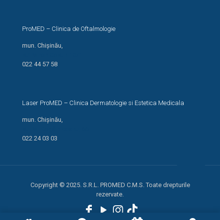
ProMED – Clinica de Oftalmologie
mun. Chișinău,
str. Miron Costin 13/1
022 44 57 58
Laser ProMED – Clinica Dermatologie si Estetica Medicala
mun. Chișinău,
str. M. Kogălniceanu, 66
022 24 03 03
Copyright © 2025. S.R.L. PROMED C.M.S. Toate drepturile
rezervate.