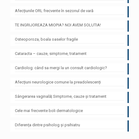
Afecțiunile ORL frecvente în sezonul de vară
TE INGRIJOREAZA MIOPIA? NOI AVEM SOLUTIA!
Osteoporoza, boala oaselor fragile
Cataracta – cauze, simptome, tratament
Cardiolog: când sa mergi la un consult cardiologic?
Afecțiuni neurologice comune la preadolescenți
Sângerarea vaginală| Simptome, cauze și tratament
Cele mai frecvente boli dermatologice
Diferența dintre psiholog și psihiatru