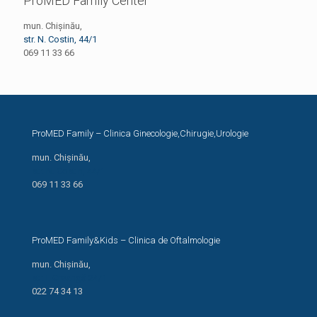
ProMED Family Center
mun. Chișinău,
str. N. Costin, 44/1
069 11 33 66
ProMED Family – Clinica Ginecologie,Chirugie,Urologie
mun. Chișinău,
str. N. Costin, 44/1
069 11 33 66
ProMED Family&Kids – Clinica de Oftalmologie
mun. Chișinău,
str. I. Creangă 24/1
022 74 34 13