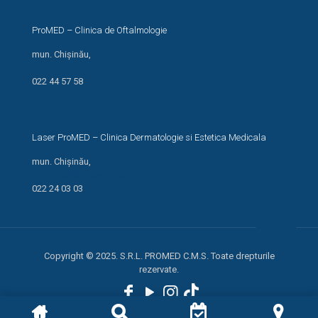
ProMED – Clinica de Oftalmologie
mun. Chișinău,
str. Miron Costin 13/1
022 44 57 58
Laser ProMED – Clinica Dermatologie si Estetica Medicala
mun. Chișinău,
str. M. Kogălniceanu, 66
022 24 03 03
Copyright © 2025. S.R.L. PROMED C.M.S. Toate drepturile
rezervate.