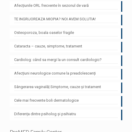
Afecțiunile ORL frecvente în sezonul de vară
TE INGRIJOREAZA MIOPIA? NOI AVEM SOLUTIA!
Osteoporoza, boala oaselor fragile
Cataracta – cauze, simptome, tratament
Cardiolog: când sa mergi la un consult cardiologic?
Afecțiuni neurologice comune la preadolescenți
Sângerarea vaginală| Simptome, cauze și tratament
Cele mai frecvente boli dermatologice
Diferența dintre psiholog și psihiatru