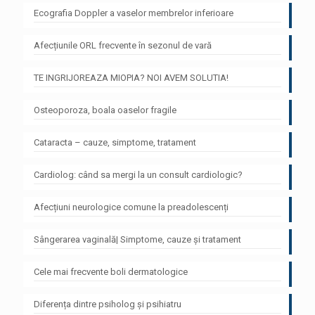
Ecografia Doppler a vaselor membrelor inferioare
Afecțiunile ORL frecvente în sezonul de vară
TE INGRIJOREAZA MIOPIA? NOI AVEM SOLUTIA!
Osteoporoza, boala oaselor fragile
Cataracta – cauze, simptome, tratament
Cardiolog: când sa mergi la un consult cardiologic?
Afecțiuni neurologice comune la preadolescenți
Sângerarea vaginală| Simptome, cauze și tratament
Cele mai frecvente boli dermatologice
Diferența dintre psiholog și psihiatru