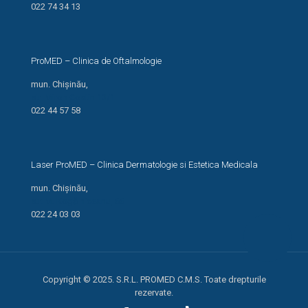
022 74 34 13
ProMED – Clinica de Oftalmologie
mun. Chișinău,
str. Miron Costin 13/1
022 44 57 58
Laser ProMED – Clinica Dermatologie si Estetica Medicala
mun. Chișinău,
str. M. Kogălniceanu, 66
022 24 03 03
Copyright © 2025. S.R.L. PROMED C.M.S. Toate drepturile
rezervate.