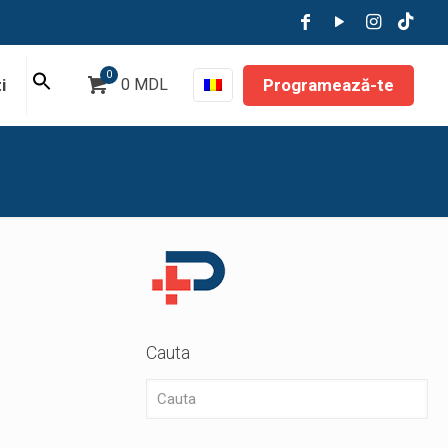
0
Programează-te
i
0 MDL
Cauta