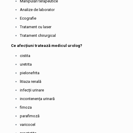
Manipulări terapeutice
Analize de laborator
Ecografie
Tratament cu laser
Tratament chirurgical
Ce afecțiuni tratează medicul urolog?
cistita
uretrita
pielonefrita
litiaza renală
infecții urinare
incontenența urinară
fimoza
parafimoză
varicocel