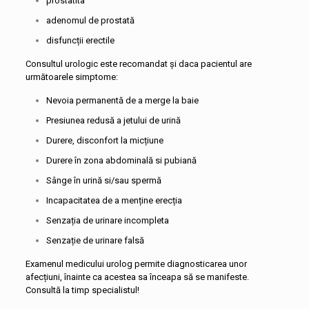
prostatita
adenomul de prostată
disfuncții erectile
Consultul urologic este recomandat și daca pacientul are
următoarele simptome:
Nevoia permanentă de a merge la baie
Presiunea redusă a jetului de urină
Durere, disconfort la micțiune
Durere în zona abdominală si pubiană
Sânge în urină si/sau spermă
Incapacitatea de a menține erecția
Senzația de urinare incompleta
Senzație de urinare falsă
Examenul medicului urolog permite diagnosticarea unor
afecțiuni, înainte ca acestea sa înceapa să se manifeste.
Consultă la timp specialistul!