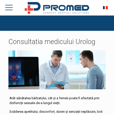
Consultatia medicului Urolog
Atât sănătatea bărbatului, cât și a femeii poate fi afectată prin
disfuncții sexuale de-a lungul vieții.
Scăderea apetitului, disconfort, dureri și senzații neplăcute, boli