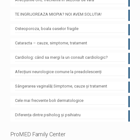
TE INGRIJOREAZA MIOPIA? NOI AVEM SOLUTIA!
Osteoporoza, boala oaselor fragile
Cataracta – cauze, simptome, tratament
Cardiolog: când sa mergi la un consult cardiologic?
Afecțiuni neurologice comune la preadolescenți
Sângerarea vaginală| Simptome, cauze și tratament
Cele mai frecvente boli dermatologice
Diferența dintre psiholog și psihiatru
ProMED Family Center