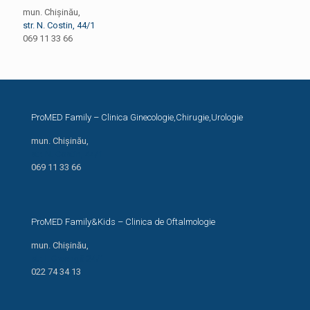
mun. Chișinău,
str. N. Costin, 44/1
069 11 33 66
ProMED Family – Clinica Ginecologie,Chirugie,Urologie
mun. Chișinău,
str. N. Costin, 44/1
069 11 33 66
ProMED Family&Kids – Clinica de Oftalmologie
mun. Chișinău,
str. I. Creangă 24/1
022 74 34 13