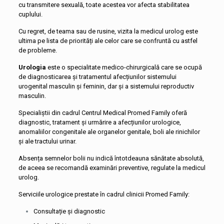
cu transmitere sexuală, toate acestea vor afecta stabilitatea
cuplului.
Cu regret, de teama sau de rusine, vizita la medicul urolog este
ultima pe lista de priorități ale celor care se confruntă cu astfel
de probleme.
Urologia
este o specialitate medico-chirurgicală care se ocupă
de diagnosticarea și tratamentul afecțiunilor sistemului
urogenital masculin și feminin, dar și a sistemului reproductiv
masculin.
Specialiștii din cadrul Centrul Medical Promed Family oferă
diagnostic, tratament și urmărire a afecțiunilor urologice,
anomaliilor congenitale ale organelor genitale, boli ale rinichilor
și ale tractului urinar.
Absența semnelor bolii nu indică întotdeauna sănătate absolută,
de aceea se recomandă examinări preventive, regulate la medicul
urolog.
Serviciile urologice prestate în cadrul clinicii Promed Family:
Consultație și diagnostic