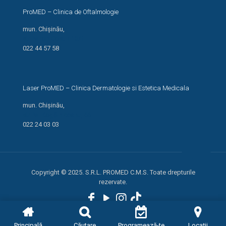
ProMED – Clinica de Oftalmologie
mun. Chișinău,
str. Miron Costin 13/1
022 44 57 58
Laser ProMED – Clinica Dermatologie si Estetica Medicala
mun. Chișinău,
str. M. Kogălniceanu, 66
022 24 03 03
Copyright © 2025. S.R.L. PROMED C.M.S. Toate drepturile
rezervate.
Principală
Căutare
Programează-te
Locații