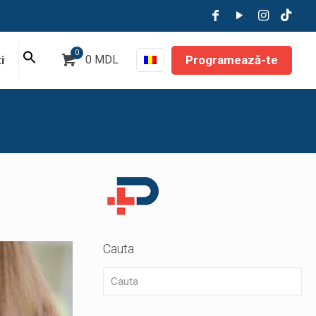
0
Programează-te
i
0 MDL
Cauta