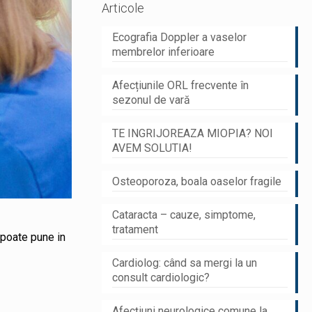
Articole
Ecografia Doppler a vaselor
membrelor inferioare
Afecțiunile ORL frecvente în
sezonul de vară
TE INGRIJOREAZA MIOPIA? NOI
AVEM SOLUTIA!
Osteoporoza, boala oaselor fragile
Cataracta – cauze, simptome,
tratament
 poate pune in
Cardiolog: când sa mergi la un
consult cardiologic?
Afecțiuni neurologice comune la