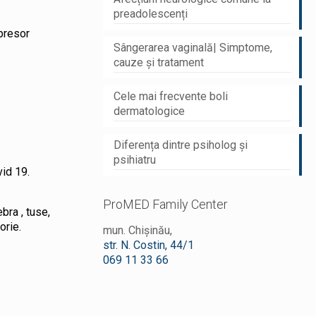
preadolescenți
upresor
Sângerarea vaginală| Simptome,
cauze și tratament
Cele mai frecvente boli
dermatologice
Diferența dintre psiholog și
psihiatru
id 19.
ProMED Family Center
bra , tuse,
orie.
mun. Chișinău,
str. N. Costin, 44/1
069 11 33 66