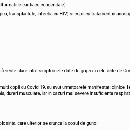
alformatiile cardiace congenitale)
ica, transplantele, infectia cu HIV) si copii cu tratament imunos
ferente clare intre simptomele date de gripa si cele date de Cov
ulti copii cu Covid 19, au avut urmatoarele manifestari clinice: fe
la, dureri musculare, iar in cazuri mai severe insuficienta respirat
olosinta, care ulterior se arunca la cosul de gunoi