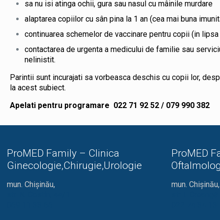
sa nu isi atinga ochii, gura sau nasul cu mâinile murdare
alaptarea copiilor cu sân pina la 1 an (cea mai buna imunit
continuarea schemelor de vaccinare pentru copii (in lipsa c
contactarea de urgenta a medicului de familie sau serviciu
nelinistit.
Parintii sunt incurajati sa vorbeasca deschis cu copii lor, desp
la acest subiect.
Apelati pentru programare 022 71 92 52 / 079 990 382
ProMED Family – Clinica
ProMED Fa
Ginecologie,Chirugie,Urologie
Oftalmolog
mun. Chișinău,
mun. Chișinău,
str. N. Costin, 44/1
str. I. Creang
069 11 33 66
022 74 34 13