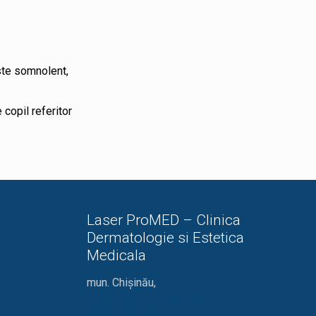
este somnolent,
 copil referitor
Laser ProMED – Clinica
Dermatologie si Estetica
Medicala
mun. Chișinău,
str. M. Kogălniceanu, 66
022 24 03 03