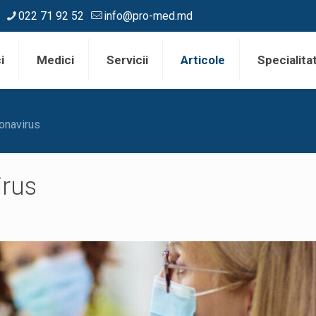
022 71 92 52
info@pro-med.md
i
Medici
Servicii
Articole
Specialitat
ronavirus
irus