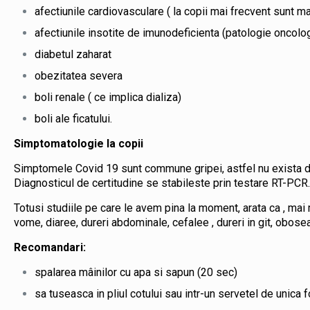
afectiunile cardiovasculare ( la copii mai frecvent sunt m
afectiunile insotite de imunodeficienta (patologie oncolog
diabetul zaharat
obezitatea severa
boli renale ( ce implica dializa)
boli ale ficatului.
Simptomatologie la copii
Simptomele Covid 19 sunt commune gripei, astfel nu exista di
Diagnosticul de certitudine se stabileste prin testare RT-PCR.
Totusi studiile pe care le avem pina la moment, arata ca , mai m
vome, diaree, dureri abdominale, cefalee , dureri in git, obosea
Recomandari:
spalarea mâinilor cu apa si sapun (20 sec)
sa tuseasca in pliul cotului sau intr-un servetel de unica f