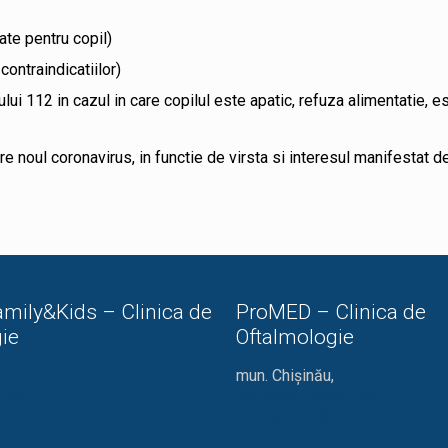
ate pentru copil)
ontraindicatiilor)
lui 112 in cazul in care copilul este apatic, refuza alimentatie, 
re noul coronavirus, in functie de virsta si interesul manifestat de
mily&Kids – Clinica de
ProMED – Clinica de
ie
Oftalmologie
mun. Chișinău,
ă 24/1
str. Miron Costin 13/1
022 44 57 58