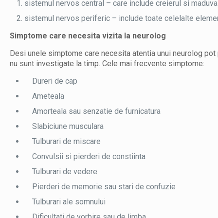
sistemul nervos central – care include creierul si maduva 
sistemul nervos periferic – include toate celelalte elemente
Simptome care necesita vizita la neurolog
Desi unele simptome care necesita atentia unui neurolog pot p
nu sunt investigate la timp. Cele mai frecvente simptome:
Dureri de cap
Ameteala
Amorteala sau senzatie de furnicatura
Slabiciune musculara
Tulburari de miscare
Convulsii si pierderi de constiinta
Tulburari de vedere
Pierderi de memorie sau stari de confuzie
Tulburari ale somnului
Dificultati de vorbire sau de limba