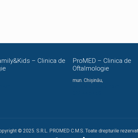
mily&Kids – Clinica de
ProMED – Clinica de
ie
Oftalmologie
mun. Chișinău,
ă 24/1
str. Miron Costin 13/1
022 44 57 58
opyright © 2025. S.R.L. PROMED C.M.S. Toate drepturile rezervat