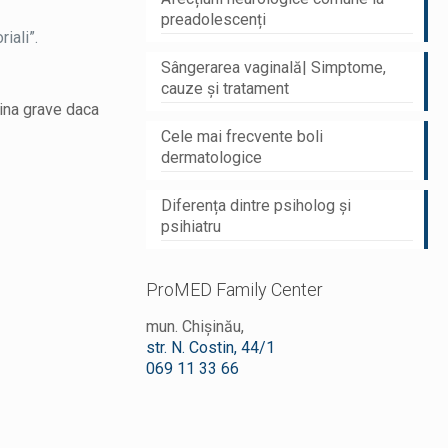
preadolescenți
iali”.
Sângerarea vaginală| Simptome,
cauze și tratament
vina grave daca
Cele mai frecvente boli
dermatologice
Diferența dintre psiholog și
psihiatru
ProMED Family Center
mun. Chișinău,
str. N. Costin, 44/1
069 11 33 66