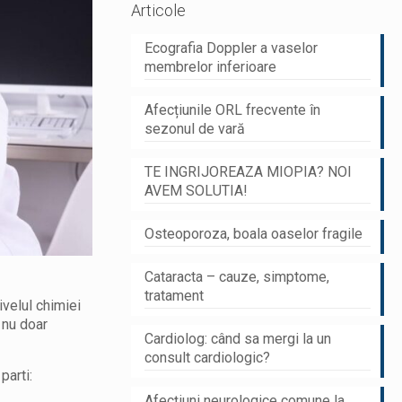
Articole
Ecografia Doppler a vaselor
membrelor inferioare
Afecțiunile ORL frecvente în
sezonul de vară
TE INGRIJOREAZA MIOPIA? NOI
AVEM SOLUTIA!
Osteoporoza, boala oaselor fragile
Cataracta – cauze, simptome,
tratament
ivelul chimiei
 nu doar
Cardiolog: când sa mergi la un
consult cardiologic?
parti:
Afecțiuni neurologice comune la