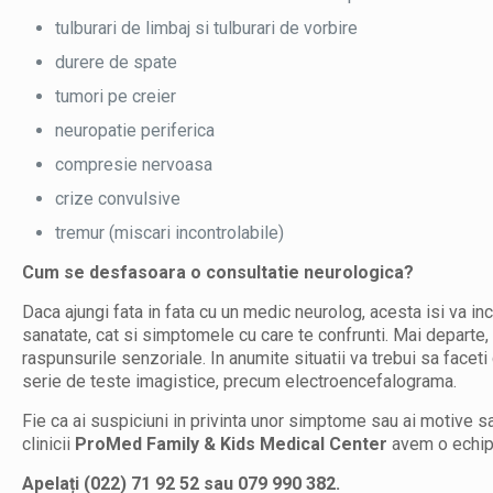
tulburari de limbaj si tulburari de vorbire
durere de spate
tumori pe creier
neuropatie periferica
compresie nervoasa
crize convulsive
tremur (miscari incontrolabile)
Cum se desfasoara o consultatie neurologica?
Daca ajungi fata in fata cu un medic neurolog, acesta isi va incep
sanatate, cat si simptomele cu care te confrunti. Mai departe, v
raspunsurile senzoriale. In anumite situatii va trebui sa faceti
serie de teste imagistice, precum electroencefalograma.
Fie ca ai suspiciuni in privinta unor simptome sau ai motive sa
clinicii
ProMed Family & Kids Medical Center
avem o echipa 
Apelați (022) 71 92 52 sau 079 990 382.