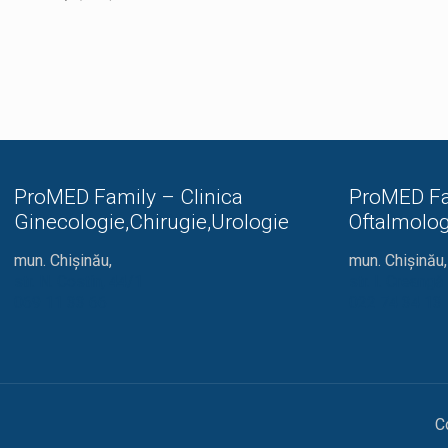
ProMED Family – Clinica
ProMED Fa
Ginecologie,Chirugie,Urologie
Oftalmolog
mun. Chișinău,
mun. Chișinău,
str. N. Costin, 44/1
str. I. Creang
069 11 33 66
022 74 34 13
C