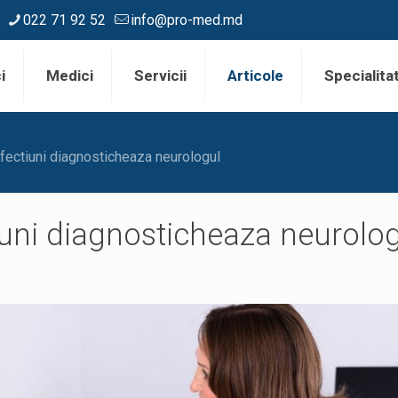
022 71 92 52
info@pro-med.md
i
Medici
Servicii
Articole
Specialitat
fectiuni diagnosticheaza neurologul
iuni diagnosticheaza neurolo