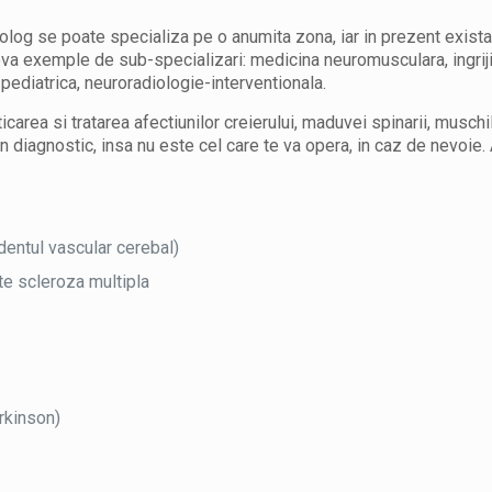
log se poate specializa pe o anumita zona, iar in prezent exis
eva exemple de sub-specializari: medicina neuromusculara, ingriji
 pediatrica, neuroradiologie-interventionala.
rea si tratarea afectiunilor creierului, maduvei spinarii, muschilo
n diagnostic, insa nu este cel care te va opera, in caz de nevoie.
dentul vascular cerebal)
te scleroza multipla
rkinson)