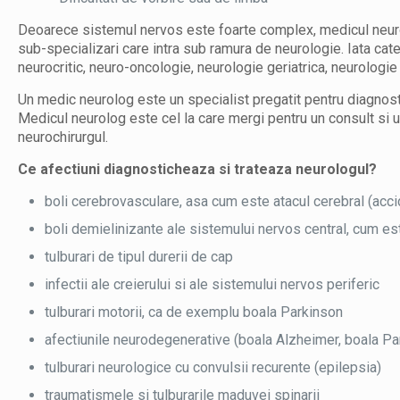
Deoarece sistemul nervos este foarte complex, medicul neuro
sub-specializari care intra sub ramura de neurologie. Iata cat
neurocritic, neuro-oncologie, neurologie geriatrica, neurologie
Un medic neurolog este un specialist pregatit pentru diagnostica
Medicul neurolog este cel la care mergi pentru un consult si u
neurochirurgul.
Ce afectiuni diagnosticheaza si trateaza neurologul?
boli cerebrovasculare, asa cum este atacul cerebral (acci
boli demielinizante ale sistemului nervos central, cum es
tulburari de tipul durerii de cap
infectii ale creierului si ale sistemului nervos periferic
tulburari motorii, ca de exemplu boala Parkinson
afectiunile neurodegenerative (boala Alzheimer, boala Pa
tulburari neurologice cu convulsii recurente (epilepsia)
traumatismele si tulburarile maduvei spinarii