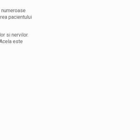
ta numeroase
rea pacientului
r si nervilor.
 Acela este