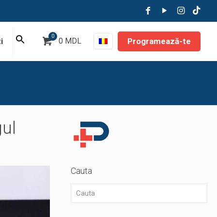
0
Programează-te
i
0 MDL
gul
Cauta