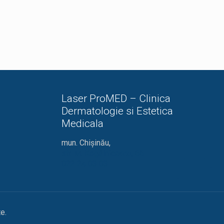
Laser ProMED – Clinica
Dermatologie si Estetica
Medicala
mun. Chișinău,
str. M. Kogălniceanu, 66
022 24 03 03
e.