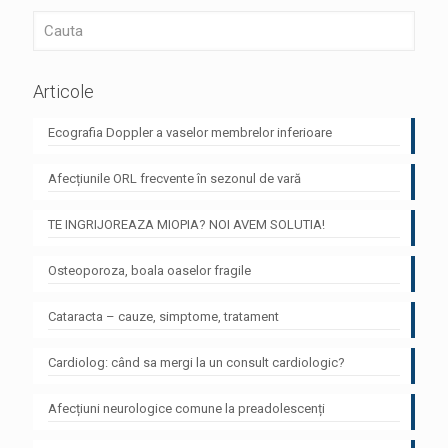
Articole
Ecografia Doppler a vaselor membrelor inferioare
Afecțiunile ORL frecvente în sezonul de vară
TE INGRIJOREAZA MIOPIA? NOI AVEM SOLUTIA!
Osteoporoza, boala oaselor fragile
Cataracta – cauze, simptome, tratament
Cardiolog: când sa mergi la un consult cardiologic?
Afecțiuni neurologice comune la preadolescenți