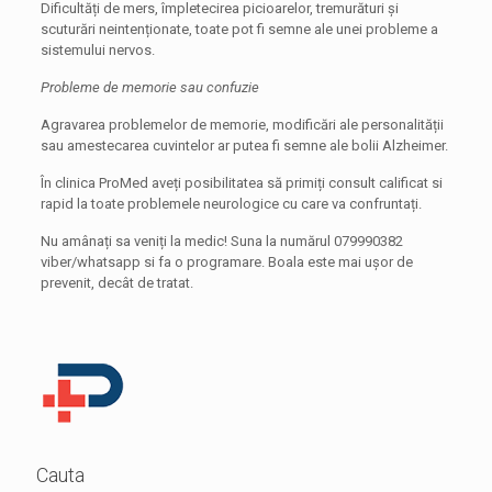
Dificultăți de mers, împletecirea picioarelor, tremurături și
scuturări neintenționate, toate pot fi semne ale unei probleme a
sistemului nervos.
Probleme de memorie sau confuzie
Agravarea problemelor de memorie, modificări ale personalității
sau amestecarea cuvintelor ar putea fi semne ale bolii Alzheimer.
În clinica ProMed aveți posibilitatea să primiți consult calificat si
rapid la toate problemele neurologice cu care va confruntați.
Nu amânați sa veniți la medic! Suna la numărul 079990382
viber/whatsapp si fa o programare. Boala este mai ușor de
prevenit, decât de tratat.
Cauta