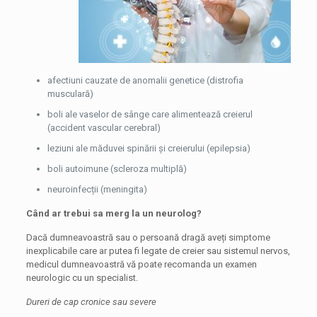
afectiuni cauzate de anomalii genetice (distrofia
musculară)
boli ale vaselor de sânge care alimentează creierul
(accident vascular cerebral)
leziuni ale măduvei spinării și creierului (epilepsia)
boli autoimune (scleroza multiplă)
neuroinfecții (meningita)
Când ar trebui sa merg la un neurolog?
Dacă dumneavoastră sau o persoană dragă aveți simptome
inexplicabile care ar putea fi legate de creier sau sistemul nervos,
medicul dumneavoastră vă poate recomanda un examen
neurologic cu un specialist.
Dureri de cap cronice sau severe