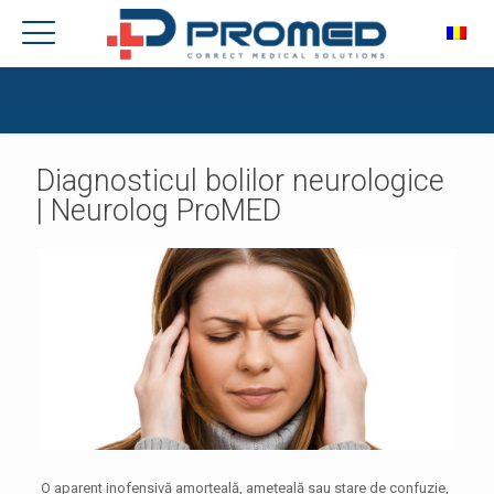
Diagnosticul bolilor neurologice
| Neurolog ProMED
O aparent inofensivă amorțeală, amețeală sau stare de confuzie,