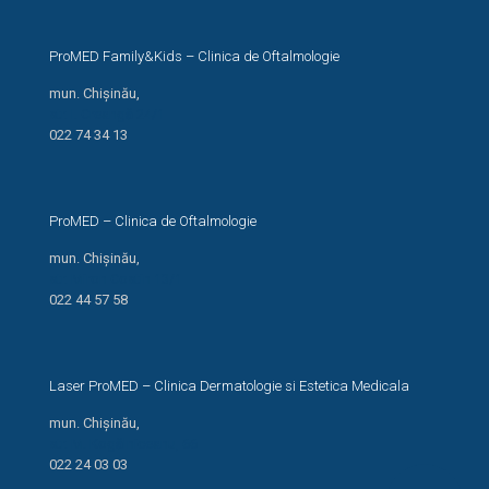
ProMED Family&Kids – Clinica de Oftalmologie
mun. Chișinău,
str. I. Creangă 24/1
022 74 34 13
ProMED – Clinica de Oftalmologie
mun. Chișinău,
str. Miron Costin 13/1
022 44 57 58
Laser ProMED – Clinica Dermatologie si Estetica Medicala
mun. Chișinău,
str. M. Kogălniceanu, 66
022 24 03 03