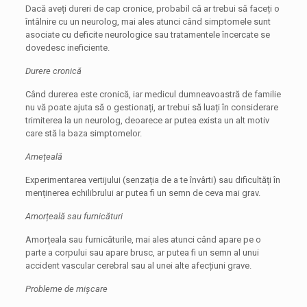
Dacă aveți dureri de cap cronice, probabil că ar trebui să faceți o
întâlnire cu un neurolog, mai ales atunci când simptomele sunt
asociate cu deficite neurologice sau tratamentele încercate se
dovedesc ineficiente.
Durere cronică
Când durerea este cronică, iar medicul dumneavoastră de familie
nu vă poate ajuta să o gestionați, ar trebui să luați în considerare
trimiterea la un neurolog, deoarece ar putea exista un alt motiv
care stă la baza simptomelor.
Amețeală
Experimentarea vertijului (senzația de a te învârti) sau dificultăți în
menținerea echilibrului ar putea fi un semn de ceva mai grav.
Amorțeală sau furnicături
Amorțeala sau furnicăturile, mai ales atunci când apare pe o
parte a corpului sau apare brusc, ar putea fi un semn al unui
accident vascular cerebral sau al unei alte afecțiuni grave.
Probleme de mișcare