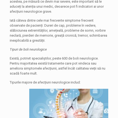
acestea, pe măsură ce devin mai severe, este important să le
aduceți la atenția unui medic, deoarece pot fi indicatori ai unor
afecțiuni neurologice grave.
Iată câteva dintre cele mai frecvente simptome frecvent
observate de pacienți: Dureri de cap, probleme în vedere,
slăbiciunea extremităților, amețeală, probleme de somn, vorbire
neclară, pierderi de memorie, greață cronică, tremor, schimbarea
inexplicabilă a greutății.
Tipuri de boli neurologice
Există, potrivit specialiștilor, peste 600 de boli neurologice.
Pentru majoritatea există tratamente care pot vindeca sau
ameliora simptomele afecțiunii, astfel încât calitatea vieții să nu
scadă foarte mult.
Tipurile majore de afecțiuni neurologice includ: