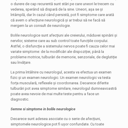
o durere de cap recurentă sunt stări pe care uneori le trecem cu
vederea, sperând să dispară de la sine. Uneori, așa se și
întâmplă, dar în cazul când persistă, pot fi simptome care arată
că avem o afecțiune neurologică și ar trebui să ne facă să
mergem la un consult de neurologie.
Bolile neurologice sunt afecțiuni ale creierului, măduvei spinării și
nervilor, sisteme care au sub control toate funcțiile corpului.
Astfel, o disfuncție a sistemului nervos poate fi cauza celor mai
variate simptome: de la modificări ale dispoziției, până la
probleme motrice, tulburări de memorie, senzoriale, de deglutiție
sau învățare.
La prima întâlnire cu neurologul, acesta va efectua un examen
fizic și un examen neurologic. Un examen neurologic va testa
forța musculară, reflexele și coordonarea. Deoarece diferite
tulburări pot avea simptome similare, neurologul dumneavoastră
poate avea nevoie de mai multe teste pentru a face un
diagnostic.
Semne si simptome in bolile neurologice
Deoarece sunt adesea asociate cu o serie de afecțiuni,
simptomele neurologice pot fi ușor confundate. Cu toate