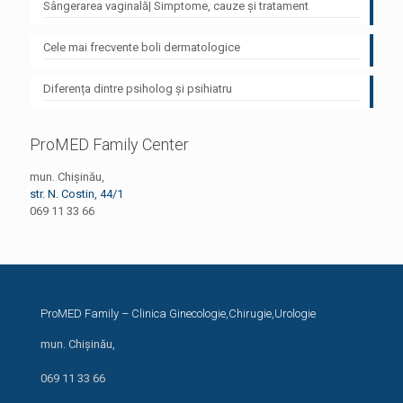
Sângerarea vaginală| Simptome, cauze și tratament
Cele mai frecvente boli dermatologice
Diferența dintre psiholog și psihiatru
ProMED Family Center
mun. Chișinău,
str. N. Costin, 44/1
069 11 33 66
ProMED Family – Clinica Ginecologie,Chirugie,Urologie
mun. Chișinău,
str. N. Costin, 44/1
069 11 33 66