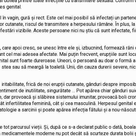
l doilea printre toate infecțiile cu transmitere sexuală. Conform 
es genital.
în vagin, gură și rect. Este cel mai posibil să infectați un partene
ilor cutanate, riscul de transmitere a herpesului rămâne. În plus, l
stări vizibile. Aceste persoane nici nu știu că sunt infectate, fii
e, care apoi cresc, se unesc între ele și, izbucnind, formează răni
 sunt cel mai adesea afectate. Mai puțin frecvent, erupțiile sunt loc
enital sunt foarte dureroase. Uneori, o persoană au doar o formă 
ă stea sau să meargă la toaletă. Unii, din cauza durerii severe, ni
ritabilitate, frică de noi erupții cutanate, gânduri despre imposib
ntiment de inutilitate, singurătate … Pot apărea chiar gânduri sui
, dar provoacă și slăbirea sistemului imunitar, provoacă boli cro
ât infertilitatea feminină, cât și cea masculină. Herpesul genital
ologie a sarcinii și poate apărea infecția fătului și a nou-născutu
 tot parcursul vieții. Și, după ce s-a declarat public o dată, boa
 că medicamentele moderne nu pot decât să scurteze durata bolii ș