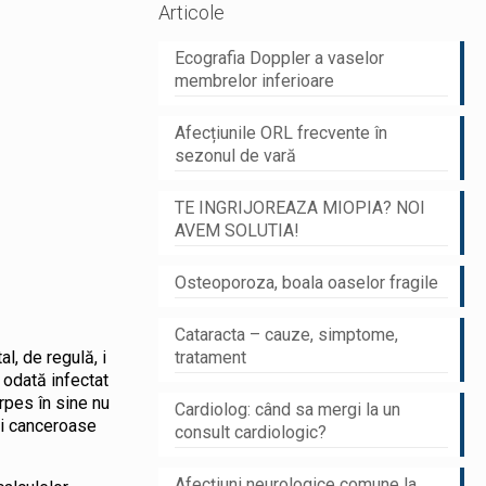
Articole
Ecografia Doppler a vaselor
membrelor inferioare
Afecțiunile ORL frecvente în
sezonul de vară
TE INGRIJOREAZA MIOPIA? NOI
AVEM SOLUTIA!
Osteoporoza, boala oaselor fragile
Cataracta – cauze, simptome,
l, de regulă, i
tratament
 odată infectat
erpes în sine nu
Cardiolog: când sa mergi la un
ni canceroase
consult cardiologic?
Afecțiuni neurologice comune la