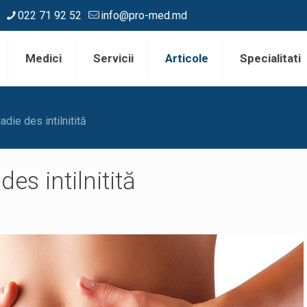
022 71 92 52
info@pro-med.md
Medici
Servicii
Articole
Specialitati
adie des intilnitită
es intilnitită