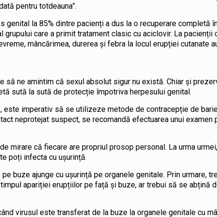
dată pentru totdeauna”.
es genital la 85% dintre pacienți a dus la o recuperare completă în
 grupului care a primit tratament clasic cu aciclovir. La pacienții c
evreme, mâncărimea, durerea și febra la locul erupției cutanate a
e să ne amintim că sexul absolut sigur nu există. Chiar și prezerv
etă sută la sută de protecție împotriva herpesului genital.
”, este imperativ să se utilizeze metode de contracepție de barie
contact neprotejat suspect, se recomandă efectuarea unui examen 
de mirare că fiecare are propriul prosop personal. La urma urmei
 poți infecta cu ușurință.
e pe buze ajunge cu ușurință pe organele genitale. Prin urmare, tr
timpul apariției erupțiilor pe față și buze, ar trebui să se abțină d
când virusul este transferat de la buze la organele genitale cu mâ