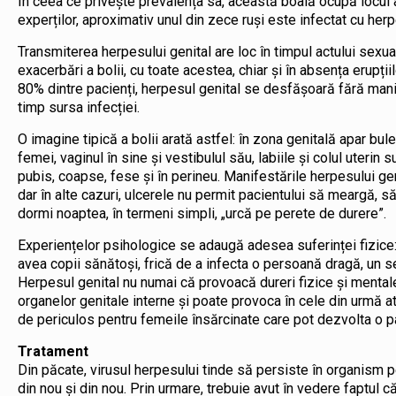
În ceea ce privește prevalența sa, această boală ocupă locul a
experților, aproximativ unul din zece ruși este infectat cu herp
Transmiterea herpesului genital are loc în timpul actului sexual 
exacerbări a bolii, cu toate acestea, chiar și în absența erupți
80% dintre pacienți, herpesul genital se desfășoară fără manife
timp sursa infecției.
O imagine tipică a bolii arată astfel: în zona genitală apar bul
femei, vaginul în sine și vestibulul său, labiile și colul uterin
pubis, coapse, fese și în perineu. Manifestările herpesului g
dar în alte cazuri, ulcerele nu permit pacientului să meargă, s
dormi noaptea, în termeni simpli, „urcă pe perete de durere”.
Experiențelor psihologice se adaugă adesea suferinței fizice: i
avea copii sănătoși, frică de a infecta o persoană dragă, un se
Herpesul genital nu numai că provoacă dureri fizice și mentale
organelor genitale interne și poate provoca în cele din urmă at
de periculos pentru femeile însărcinate care pot dezvolta o pat
Tratament
Din păcate, virusul herpesului tinde să persiste în organism pe
din nou și din nou. Prin urmare, trebuie avut în vedere faptul