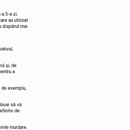
 a 5-a zi.
are au utilizat
u dispărut mai
ativul,
ră și, de
pentru a
, de exemplu,
ebuie să vă
efinitiv de
inile murdare.