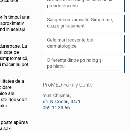
calculelor
preadolescenți
r în timpul unei
Sângerarea vaginală| Simptome,
a aproximativ
cauze și tratament
nd în același
Cele mai frecvente boli
 dureroase. La
dermatologice
alizate pe
asimptomatică,
Diferența dintre psiholog și
ci măcar nu pot
psihiatru
ilitatea de a
ProMED Family Center
cidare.
nice ale
mun. Chișinău,
 este deosebit
str. N. Costin, 44/1
lui.
069 11 33 66
la poate apărea
i să-i