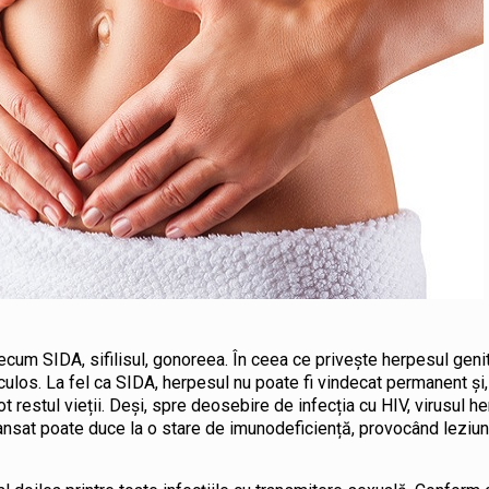
cum SIDA, sifilisul, gonoreea. În ceea ce privește herpesul genita
iculos. La fel ca SIDA, herpesul nu poate fi vindecat permanent și,
t restul vieții. Deși, spre deosebire de infecția cu HIV, virusul h
ansat poate duce la o stare de imunodeficiență, provocând leziu