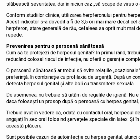
slăbească severitatea, dar în niciun caz „să scape de virus o 
Conform studiilor clinice, utilizarea herpferonului pentru herp
Acest indicator s-a dovedit a fi de 3,5 ori mai mare decât cel al
herpferon, stare generală de rău, cefaleea sa oprit mult mai d
repede.
Prevenirea pentru o persoană sănătoasă
Cum să te protejezi de herpesul genital? În primul rând, trebui
reducând colosal riscul de infecție, nu oferă o garanție compl
O persoană sănătoasă ar trebui să evite relațiile „ocazionale
preferință, în combinație cu profilaxia de urgență. După un 
detecta herpesul genital și alte boli cu transmitere sexuală.
De asemenea, nu trebuie să uităm de regulile de igienă. Nu e 
dacă folosești un prosop după o persoană cu herpes genital, te
Trebuie avut în vedere că, odată cu contactul oral, herpesul d
angajați în sex oral folosind șervețele speciale din latex. Și în 
această plăcere.
Sunt posibile cazuri de autoinfecție cu herpes genital, atunci 