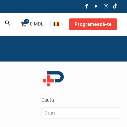
0
Programează-te
0 MDL
Cauta