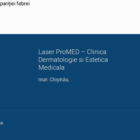
pariției febrei
Laser ProMED – Clinica
Dermatologie si Estetica
Medicala
mun. Chișinău,
str. M. Kogălniceanu, 66
022 24 03 03
e.