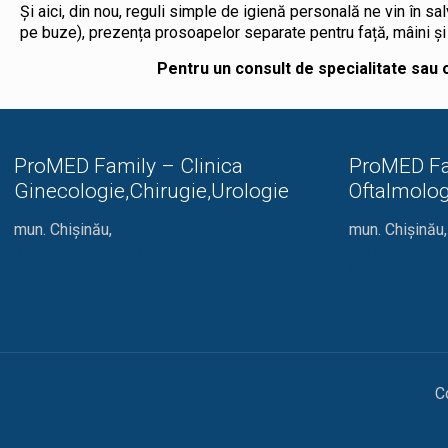
Și aici, din nou, reguli simple de igienă personală ne vin în sal
pe buze), prezența prosoapelor separate pentru față, mâini și
Pentru un consult de specialitate sau o
ProMED Family – Clinica
ProMED Fa
Ginecologie,Chirugie,Urologie
Oftalmolog
mun. Chișinău,
mun. Chișinău,
str. N. Costin, 44/1
str. I. Creang
069 11 33 66
022 74 34 13
C