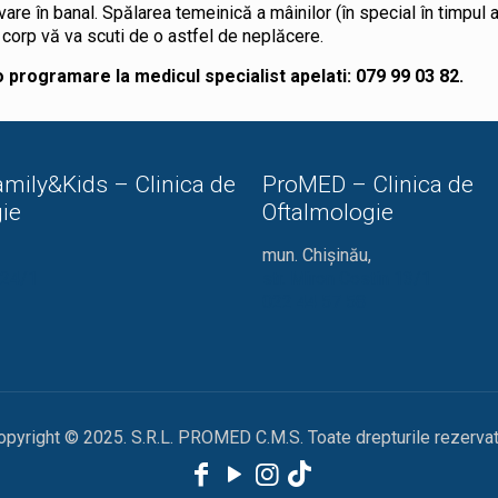
vare în banal. Spălarea temeinică a mâinilor (în special în timpul a
 corp vă va scuti de o astfel de neplăcere.
 programare la medicul specialist apelati: 079 99 03 82.
mily&Kids – Clinica de
ProMED – Clinica de
ie
Oftalmologie
mun. Chișinău,
ă 24/1
str. Miron Costin 13/1
022 44 57 58
opyright © 2025. S.R.L. PROMED C.M.S. Toate drepturile rezervat