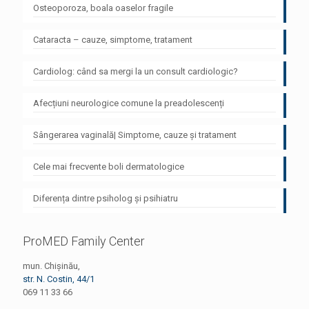
Osteoporoza, boala oaselor fragile
Cataracta – cauze, simptome, tratament
Cardiolog: când sa mergi la un consult cardiologic?
Afecțiuni neurologice comune la preadolescenți
Sângerarea vaginală| Simptome, cauze și tratament
Cele mai frecvente boli dermatologice
Diferența dintre psiholog și psihiatru
ProMED Family Center
mun. Chișinău,
str. N. Costin, 44/1
069 11 33 66