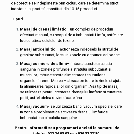
de corectie se indeplineste prin cicluri, care se determina strict
individual si poate fi constituit din 10-15 proceduri.
Tipuri:
Masaj de drenaj limfatic
– un complex de proceduri
efectuat manual, cu scopul de a imbunatati Limfa, astfel are
loc curatirea celulelor de toxine.
Masaj anticelulitic
– actioneaza indeosebi la stratul de
grasime subcutanat, local in zonele cu depuneri adipoase.
Masaj cu miere de albini
– imbunatateste circulatia
sanguina in zonele profunde a stratului subcutanat si
muschilor, imbunatateste alimentarea tesuturilor a
organelor interne. Mierea – absoarbe toate toxinele si ajuta
la aliminearea rapida a lor din organism. Asa tip de masaj
se utilizeaza pentru cresterea drenajului limfatic si curatirea
pielii, astfel pielea devine foarte fina.
Masaj vacuum-
se utilizeaza banci vacuum speciale, care
in zonele problematice activeaza drenajul limfaticsi
imbunatatesc circulatia sanguine.
Pentru informatii sau programari apelati la numarul de
telefon 022 24 03 03 sau 079 33 77 80.