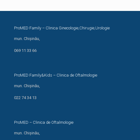
ProMED Family – Clinica Ginecologie,Chirugie,Urologie
mun. Chișinău,
str. N. Costin, 44/1
069 11 33 66
ProMED Family&Kids – Clinica de Oftalmologie
mun. Chișinău,
str. I. Creangă 24/1
022 74 34 13
ProMED – Clinica de Oftalmologie
mun. Chișinău,
str. Miron Costin 13/1