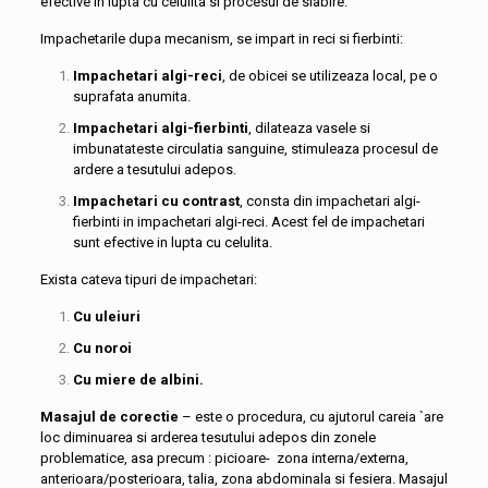
efective in lupta cu celulita si procesul de slabire.
Impachetarile dupa mecanism, se impart in reci si fierbinti:
Impachetari algi-reci
, de obicei se utilizeaza local, pe o
suprafata anumita.
Impachetari algi-fierbinti
, dilateaza vasele si
imbunatateste circulatia sanguine, stimuleaza procesul de
ardere a tesutului adepos.
Impachetari cu contrast
, consta din impachetari algi-
fierbinti in impachetari algi-reci. Acest fel de impachetari
sunt efective in lupta cu celulita.
Exista cateva tipuri de impachetari:
Cu uleiuri
Cu noroi
Cu miere de albini.
Masajul de corectie
– este o procedura, cu ajutorul careia `are
loc diminuarea si arderea tesutului adepos din zonele
problematice, asa precum : picioare- zona interna/externa,
anterioara/posterioara, talia, zona abdominala si fesiera. Masajul