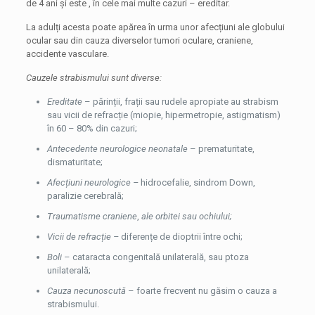
de 4 ani și este , în cele mai multe cazuri – ereditar.
La adulți acesta poate apărea în urma unor afecțiuni ale globului
ocular sau din cauza diverselor tumori oculare, craniene,
accidente vasculare.
Cauzele strabismului sunt diverse:
Ereditate
– părinții, frații sau rudele apropiate au strabism
sau vicii de refracție (miopie, hipermetropie, astigmatism)
în 60 – 80% din cazuri;
Antecedente neurologice neonatale
– prematuritate,
dismaturitate;
Afecțiuni neurologice –
hidrocefalie, sindrom Down,
paralizie cerebrală;
Traumatisme craniene
,
ale orbitei sau ochiului;
Vicii de refracție –
diferențe de dioptrii între ochi;
Boli
– cataracta congenitală unilaterală, sau ptoza
unilaterală;
Cauza necunoscută
– foarte frecvent nu găsim o cauza a
strabismului.