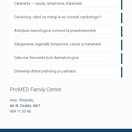
Cataracta – cauze, simptome, tratament
Cardiolog: când sa mergi la un consult cardiologic?
Afecțiuni neurologice comune la preadolescenți
Sângerarea vaginală| Simptome, cauze și tratament
Cele mai frecvente boli dermatologice
Diferența dintre psiholog și psihiatru
ProMED Family Center
mun. Chișinău,
str. N. Costin, 44/1
069 11 33 66