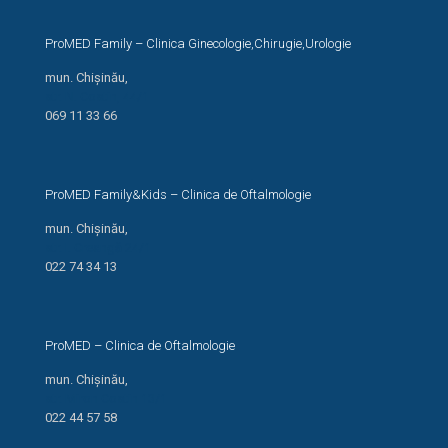
ProMED Family – Clinica Ginecologie,Chirugie,Urologie
mun. Chișinău,
str. N. Costin, 44/1
069 11 33 66
ProMED Family&Kids – Clinica de Oftalmologie
mun. Chișinău,
str. I. Creangă 24/1
022 74 34 13
ProMED – Clinica de Oftalmologie
mun. Chișinău,
str. Miron Costin 13/1
022 44 57 58