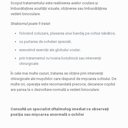
Scopul tratamentului este realinierea axelor oculare și
îmbunătațirea acuității vizuale, obținerea sau îmbunătățirea
vederii binoculare.
Strabismul poate fi tratat:
folosind ocluzare, plasarea unui bandaj pe ochiul sănătos;
cu purtarea de ochelari speciali;
executind exerciții ale globului ocular;
prin tratamentul cu toxina botulinică sau intervenții
chirurgicale.
În cele mai multe cazuri, tratarea se obține prin intervenţii
chirurgicale ale muşchilor care răspund de mişcarea ochiului. De
multe ori, operaţia este recomandată precoce, deoarece copilul
are şansa la o dezvoltare normală a vederii binoculare.
Consultă un specialist oftalmolog imediat ce observați
poziția sau mișcarea anormală o ochilor