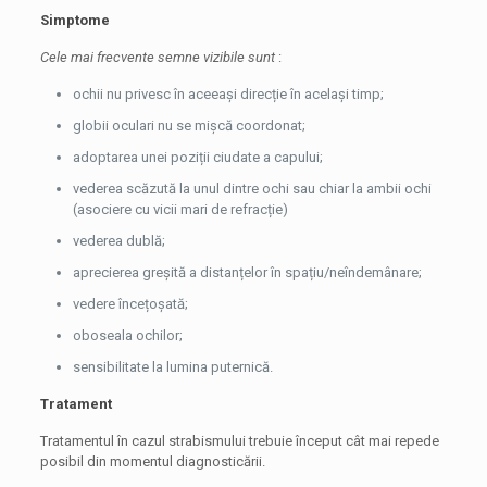
Simptome
Cele mai frecvente semne vizibile sunt
:
ochii nu privesc în aceeași direcție în același timp;
globii oculari nu se mișcă coordonat;
adoptarea unei poziții ciudate a capului;
vederea scăzută la unul dintre ochi sau chiar la ambii ochi
(asociere cu vicii mari de refracție)
vederea dublă;
aprecierea greșită a distanțelor în spațiu/neîndemânare;
vedere încețoșată;
oboseala ochilor;
sensibilitate la lumina puternică.
Tratament
Tratamentul în cazul strabismului trebuie început cât mai repede
posibil din momentul diagnosticării.