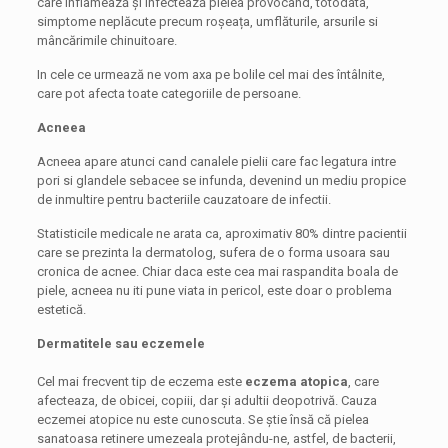
care inflamează și infectează pielea provocând, totodata,
simptome neplăcute precum roșeața, umflăturile, arsurile si
mâncărimile chinuitoare.
In cele ce urmează ne vom axa pe bolile cel mai des întâlnite,
care pot afecta toate categoriile de persoane.
Acneea
Acneea apare atunci cand canalele pielii care fac legatura intre
pori si glandele sebacee se infunda, devenind un mediu propice
de inmultire pentru bacteriile cauzatoare de infectii.
Statisticile medicale ne arata ca, aproximativ 80% dintre pacientii
care se prezinta la dermatolog, sufera de o forma usoara sau
cronica de acnee. Chiar daca este cea mai raspandita boala de
piele, acneea nu iti pune viata in pericol, este doar o problema
estetică.
Dermatitele sau eczemele
Cel mai frecvent tip de eczema este
eczema atopica
, care
afecteaza, de obicei, copiii, dar și adultii deopotrivă. Cauza
eczemei atopice nu este cunoscuta. Se știe însă că pielea
sanatoasa retinere umezeala protejându-ne, astfel, de bacterii,