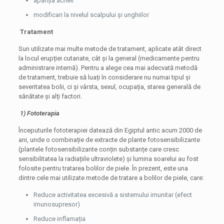
apariția acneii
modificari la nivelul scalpului și unghiilor
Tratament
Sun utilizate mai multe metode de tratament, aplicate atât direct
la locul erupției cutanate, cât și la general (medicamente pentru
administrare internă). Pentru a alege cea mai adecvată metodă
de tratament, trebuie să luați în considerare nu numai tipul și
severitatea bolii, ci și vârsta, sexul, ocupația, starea generală de
sănătate și alți factori.
1) Fototerapia
Începuturile fototerapiei datează din Egiptul antic acum 2000 de
ani, unde o combinație de extracte de plante fotosensibilizante
(plantele fotosensibilizante conțin substanțe care cresc
sensibilitatea la radiațiile ultraviolete) și lumina soarelui au fost
folosite pentru tratarea bolilor de piele. În prezent, este una
dintre cele mai utilizate metode de tratare a bolilor de piele, care:
Reduce activitatea excesivă a sistemului imunitar (efect
imunosupresor)
Reduce inflamația