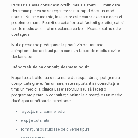
Psoriazisul este considerat o tulburare a sistemului imun care
determina pielea sa se regenereze mai rapid decat in mod
normal. Nu se cunoaste, insa, care este cauza exacta a acestei
probleme imune. Potrivit cercetarilor, atat factorii genetici, cat si
cei de mediu au un rol in declansarea bolii. Psoriazisul nu este
contagios.
Multe persoane predispuse la psoriazis pot ramane
asimptomatice ani buni pana cand un factor de mediu devine
declansator.
Când trebuie sa consulți dermatologul?
Majoritatea bolilor au o rată mare de răspândire și pot genera
complicații grave. Prin urmare, este important să consultați la
timp un medic la Clinica Laser ProMED sau să faceți o
programare pentru o consultație online la distanță cu un medic
dacă apar următoarele simptome:
roșeață, mâncărime, edem
erupție cutanată
formațiuni pustuloase de diverse tipuri