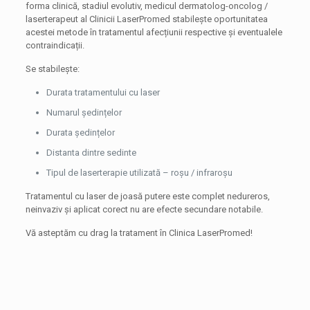
forma clinică, stadiul evolutiv, medicul dermatolog-oncolog /
laserterapeut al Clinicii LaserPromed stabilește oportunitatea
acestei metode în tratamentul afecțiunii respective și eventualele
contraindicații.
Se stabilește:
Durata tratamentului cu laser
Numarul ședințelor
Durata ședințelor
Distanta dintre sedinte
Tipul de laserterapie utilizată – roșu / infraroșu
Tratamentul cu laser de joasă putere este complet nedureros,
neinvaziv și aplicat corect nu are efecte secundare notabile.
Vă asteptăm cu drag la tratament în Clinica LaserPromed!