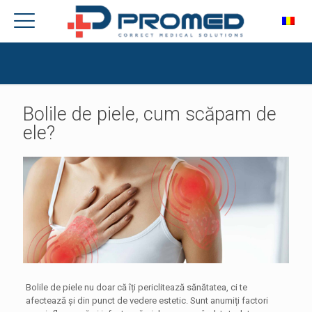
Bolile de piele, cum scăpam de
ele?
Bolile de piele nu doar că îți periclitează sănătatea, ci te
afectează și din punct de vedere estetic. Sunt anumiți factori