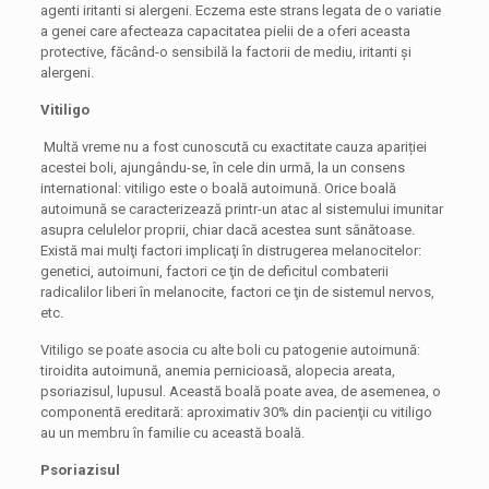
agenti iritanti si alergeni. Eczema este strans legata de o variatie
a genei care afecteaza capacitatea pielii de a oferi aceasta
protective, făcând-o sensibilă la factorii de mediu, iritanti și
alergeni.
Vitiligo
Multă vreme nu a fost cunoscută cu exactitate cauza apariției
acestei boli, ajungându-se, în cele din urmă, la un consens
international: vitiligo este o boală autoimună. Orice boală
autoimună se caracterizează printr-un atac al sistemului imunitar
asupra celulelor proprii, chiar dacă acestea sunt sănătoase.
Există mai mulţi factori implicaţi în distrugerea melanocitelor:
genetici, autoimuni, factori ce ţin de deficitul combaterii
radicalilor liberi în melanocite, factori ce ţin de sistemul nervos,
etc.
Vitiligo se poate asocia cu alte boli cu patogenie autoimună:
tiroidita autoimună, anemia pernicioasă, alopecia areata,
psoriazisul, lupusul. Această boală poate avea, de asemenea, o
componentă ereditară: aproximativ 30% din pacienţii cu vitiligo
au un membru în familie cu această boală.
Psoriazisul