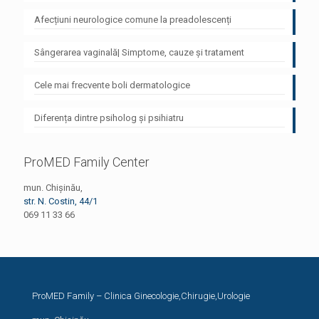
Afecțiuni neurologice comune la preadolescenți
Sângerarea vaginală| Simptome, cauze și tratament
Cele mai frecvente boli dermatologice
Diferența dintre psiholog și psihiatru
ProMED Family Center
mun. Chișinău,
str. N. Costin, 44/1
069 11 33 66
ProMED Family – Clinica Ginecologie,Chirugie,Urologie