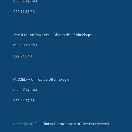
mun. Chișinău,
str. N. Costin, 44/1
069 11 33 66
ProMED Family&Kids – Clinica de Oftalmologie
mun. Chișinău,
str. I. Creangă 24/1
022 74 34 13
ProMED – Clinica de Oftalmologie
mun. Chișinău,
str. Miron Costin 13/1
022 44 57 58
Laser ProMED – Clinica Dermatologie si Estetica Medicala