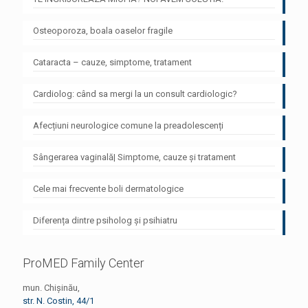
Osteoporoza, boala oaselor fragile
Cataracta – cauze, simptome, tratament
Cardiolog: când sa mergi la un consult cardiologic?
Afecțiuni neurologice comune la preadolescenți
Sângerarea vaginală| Simptome, cauze și tratament
Cele mai frecvente boli dermatologice
Diferența dintre psiholog și psihiatru
ProMED Family Center
mun. Chișinău,
str. N. Costin, 44/1