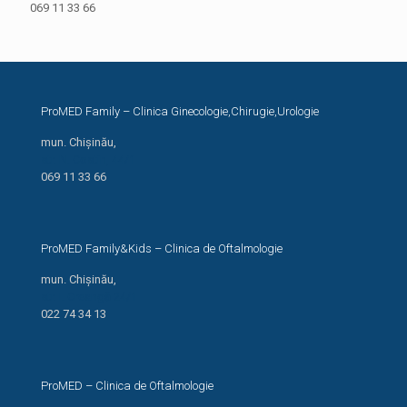
069 11 33 66
ProMED Family – Clinica Ginecologie,Chirugie,Urologie
mun. Chișinău,
str. N. Costin, 44/1
069 11 33 66
ProMED Family&Kids – Clinica de Oftalmologie
mun. Chișinău,
str. I. Creangă 24/1
022 74 34 13
ProMED – Clinica de Oftalmologie