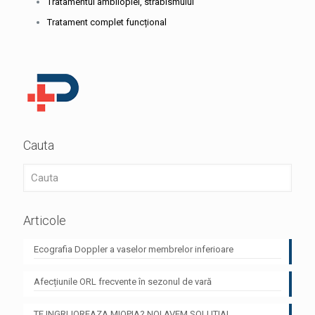
Tratamentul ambliopiei, strabismului
Tratament complet funcțional
Cauta
Articole
Ecografia Doppler a vaselor membrelor inferioare
Afecțiunile ORL frecvente în sezonul de vară
TE INGRIJOREAZA MIOPIA? NOI AVEM SOLUTIA!