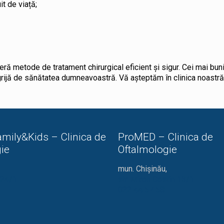
it de viață;
eră metode de tratament chirurgical eficient și sigur. Cei mai buni
rijă de sănătatea dumneavoastră. Vă așteptăm în clinica noastr
mily&Kids – Clinica de
ProMED – Clinica de
ie
Oftalmologie
mun. Chișinău,
ă 24/1
str. Miron Costin 13/1
022 44 57 58