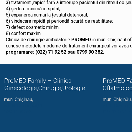
3) tratament „rapid” fără a întrerupe pacientul din ritmul obișnu
4) ședere minimă în spital;
5) expunerea numai la țesutul deteriorat;
6) vindecare rapidă și perioadă scurtă de reabilitare;
7) defect cosmetic minim;
8) confort maxim.
Clinica de chirurgie ambulatorie
PROMED
în mun. Chișinăul of
cunosc metodele moderne de tratament chirurgical vor avea g
programare: (022) 71 92 52 sau 0799 90 382.
ProMED Family – Clinica
ProMED Fa
Ginecologie,Chirugie,Urologie
Oftalmolog
mun. Chișinău,
mun. Chișinău,
str. N. Costin, 44/1
str. I. Creang
069 11 33 66
022 74 34 13