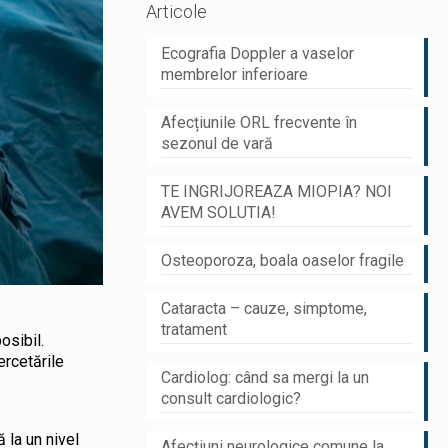
Articole
Ecografia Doppler a vaselor
membrelor inferioare
Afecțiunile ORL frecvente în
sezonul de vară
TE INGRIJOREAZA MIOPIA? NOI
AVEM SOLUTIA!
Osteoporoza, boala oaselor fragile
Cataracta – cauze, simptome,
tratament
osibil.
ercetările
Cardiolog: când sa mergi la un
consult cardiologic?
 la un nivel
Afecțiuni neurologice comune la