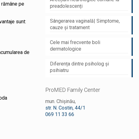
lă rămâne pe
preadolescenți
Sângerarea vaginală| Simptome,
taje sunt: ​​
cauze și tratament
Cele mai frecvente boli
dermatologice
(acumularea de
Diferența dintre psiholog și
psihiatru
ProMED Family Center
toda
mun. Chișinău,
str. N. Costin, 44/1
069 11 33 66