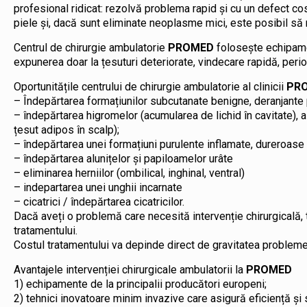
profesional ridicat: rezolvă problema rapid și cu un defect c
piele și, dacă sunt eliminate neoplasme mici, este posibil să 
Centrul de chirurgie ambulatorie
PROMED
folosește echipament
expunerea doar la țesuturi deteriorate, vindecare rapidă, perioa
Oportunitățile centrului de chirurgie ambulatorie al clinicii
PR
– Îndepărtarea formațiunilor subcutanate benigne, deranjante
– îndepărtarea higromelor (acumularea de lichid în cavitate),
țesut adipos în scalp);
– îndepărtarea unei formațiuni purulente inflamate, dureroase
– îndepărtarea alunițelor și papiloamelor urâte
– eliminarea herniilor (ombilical, inghinal, ventral)
– indepartarea unei unghii incarnate
– cicatrici / îndepărtarea cicatricilor.
Dacă aveți o problemă care necesită intervenție chirurgicală,
tratamentului.
Costul tratamentului va depinde direct de gravitatea problemei
Avantajele intervenției chirurgicale ambulatorii la
PROMED
1) echipamente de la principalii producători europeni;
2) tehnici inovatoare minim invazive care asigură eficiență și s