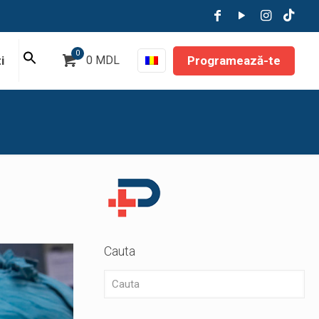
0
Programează-te
i
0 MDL
Cauta