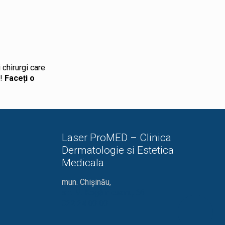
 chirurgi care
ă!
Faceți o
Laser ProMED – Clinica
Dermatologie si Estetica
Medicala
mun. Chișinău,
str. M. Kogălniceanu, 66
022 24 03 03