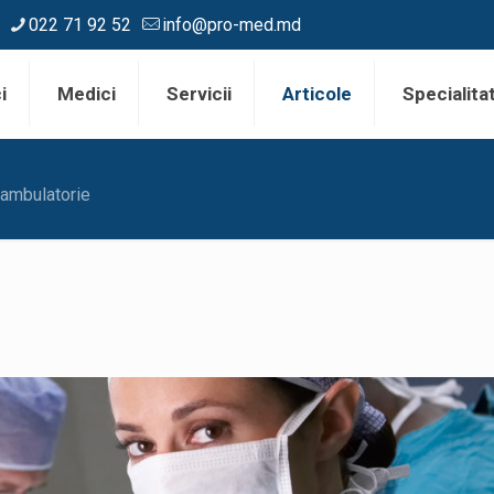
022 71 92 52
info@pro-med.md
i
Medici
Servicii
Articole
Specialitat
 ambulatorie