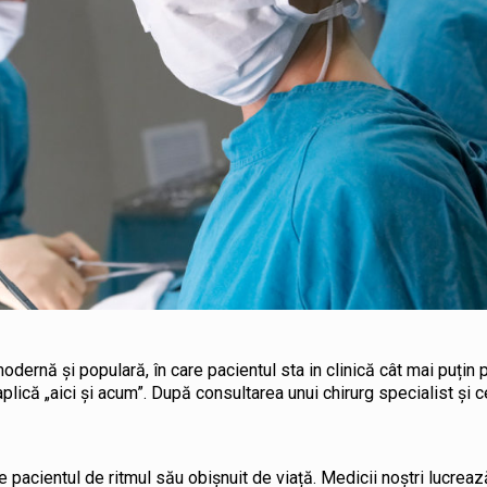
dernă și populară, în care pacientul sta in clinică cât mai puțin p
lică „aici și acum”. După consultarea unui chirurg specialist și c
 pacientul de ritmul său obișnuit de viață. Medicii noștri lucrează