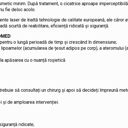
osmetic minim. După tratament, o cicatrice aproape imperceptibi
nu fie deloc acolo.
e laser de înaltă tehnologie de calitate europeană, ale căror avan
dă scurtă de reabilitare, eficiență ridicată și siguranță.
OMED
:
 pentru o lungă perioadă de timp și crescând în dimensiune;
 a lipoamelor (acumularea de țesut adipos pe corp), a ateromului 
 la apăsarea cu o nuanță roșietică
 trebuie să consultați un chirurg și apoi să decideți împreună me
 și de amploarea intervenției.
iguranță ridicate;