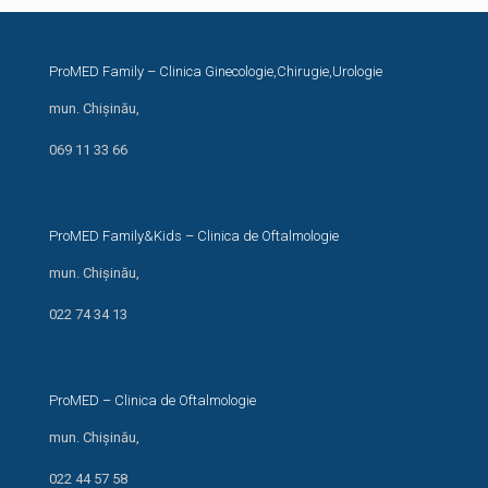
ProMED Family – Clinica Ginecologie,Chirugie,Urologie
mun. Chișinău,
str. N. Costin, 44/1
069 11 33 66
ProMED Family&Kids – Clinica de Oftalmologie
mun. Chișinău,
str. I. Creangă 24/1
022 74 34 13
ProMED – Clinica de Oftalmologie
mun. Chișinău,
str. Miron Costin 13/1
022 44 57 58