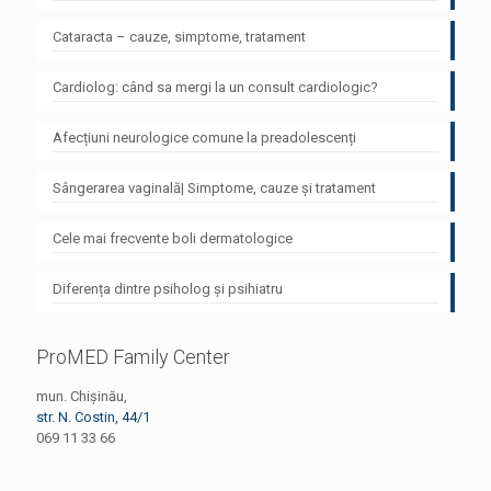
Cataracta – cauze, simptome, tratament
Cardiolog: când sa mergi la un consult cardiologic?
Afecțiuni neurologice comune la preadolescenți
Sângerarea vaginală| Simptome, cauze și tratament
Cele mai frecvente boli dermatologice
Diferența dintre psiholog și psihiatru
ProMED Family Center
mun. Chișinău,
str. N. Costin, 44/1
069 11 33 66