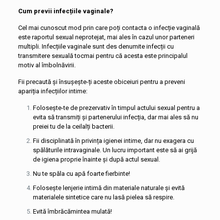
Cum previi infecțiile vaginale?
Cel mai cunoscut mod prin care poți contacta o infecție vaginală
este raportul sexual neprotejat, mai ales în cazul unor parteneri
multipli. Infecțiile vaginale sunt des denumite infecții cu
transmitere sexuală tocmai pentru că acesta este principalul
motiv al îmbolnăvirii.
Fii precaută și însușește-ți aceste obiceiuri pentru a preveni
apariția infecțiilor intime:
Folosește-te de prezervativ în timpul actului sexual pentru a
evita să transmiți și partenerului infecția, dar mai ales să nu
preiei tu de la ceilalți bacterii.
Fii disciplinată în privința igienei intime, dar nu exagera cu
spălăturile intravaginale. Un lucru important este să ai grijă
de igiena proprie înainte și după actul sexual.
Nu te spăla cu apă foarte fierbinte!
Folosește lenjerie intimă din materiale naturale și evită
materialele sintetice care nu lasă pielea să respire.
Evită îmbrăcămintea mulată!