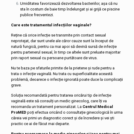
Umiditatea favorizează dezvoltarea bacteriilor, așa că nu
sta în costum de baie timp îndelungat și ai grijă ce piscine
publice frecventezi.
Care este tratamentul infecțiilor vaginale?
Reține că orice infecție se transmite prin contact sexual
neprotejat, dar sunt unele ale căror cauze sunt la început de
natură fungică, pentru ca mai apoi să devină sursă de infecție
pentru partenerul sexual, în timp ce altele sunt preluate majoritar
prin raport sexual cu persoane purtătoare de virus.
Nu te baza pe sfaturile primite de la prietene și rude pentru a
trata o infecție vaginală. Nu trata cu superficialitate această
problemă, deoarece o infecție ignorată poate duce la complicații
grave.
Soluția recomandată pentru tratarea oricărui tip de infecție
vaginală este să consulți un medic ginecolog, care îți va
recomanda un tratament personalizat. La
Centrul Medical
ProMED
poți efectua oricând o consultație ginecologică în urma
căreia vei primi un diagnostic corect și de încredere și vei ști
practic ce ai de făcut mai departe.
Pentru programare la medic ginecolog și/sau pentru mai