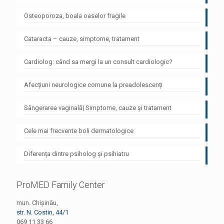
Osteoporoza, boala oaselor fragile
Cataracta – cauze, simptome, tratament
Cardiolog: când sa mergi la un consult cardiologic?
Afecțiuni neurologice comune la preadolescenți
Sângerarea vaginală| Simptome, cauze și tratament
Cele mai frecvente boli dermatologice
Diferența dintre psiholog și psihiatru
ProMED Family Center
mun. Chișinău,
str. N. Costin, 44/1
069 11 33 66