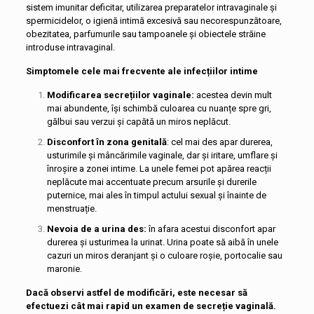
sistem imunitar deficitar, utilizarea preparatelor intravaginale și
spermicidelor, o igienă intimă excesivă sau necorespunzătoare,
obezitatea, parfumurile sau tampoanele și obiectele străine
introduse intravaginal.
Simptomele cele mai frecvente ale infecțiilor intime
Modificarea secrețiilor vaginale:
acestea devin mult
mai abundente, își schimbă culoarea cu nuanțe spre gri,
gălbui sau verzui și capătă un miros neplăcut.
Disconfort în zona genitală
: cel mai des apar durerea,
usturimile și mâncărimile vaginale, dar și iritare, umflare și
înroșire a zonei intime. La unele femei pot apărea reacții
neplăcute mai accentuate precum arsurile și durerile
puternice, mai ales în timpul actului sexual și înainte de
menstruație.
Nevoia de a urina des:
în afara acestui disconfort apar
durerea și usturimea la urinat. Urina poate să aibă în unele
cazuri un miros deranjant și o culoare roșie, portocalie sau
maronie.
Dacă observi astfel de modificări, este necesar să
efectuezi cât mai rapid un examen de secreție vaginală.