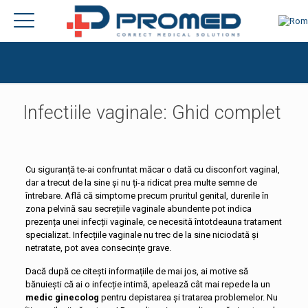
Infectiile vaginale: Ghid complet
Cu siguranță te-ai confruntat măcar o dată cu disconfort vaginal,
dar a trecut de la sine și nu ți-a ridicat prea multe semne de
întrebare. Află că simptome precum pruritul genital, durerile în
zona pelvină sau secrețiile vaginale abundente pot indica
prezența unei infecții vaginale, ce necesită întotdeauna tratament
specializat. Infecțiile vaginale nu trec de la sine niciodată și
netratate, pot avea consecințe grave.
Dacă după ce citești informațiile de mai jos, ai motive să
bănuiești că ai o infecție intimă, apelează cât mai repede la un
medic ginecolog
pentru depistarea și tratarea problemelor. Nu