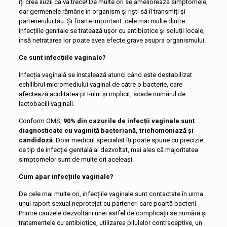
îți crea iluzii că va trece! De multe ori se ameliorează simptomele,
dar germenele rămâne în organism și riști să îl transmiți și
partenerului tău. Și foarte important: cele mai multe dintre
infecțiile genitale se tratează ușor cu antibiotice și soluții locale,
însă netratarea lor poate avea efecte grave asupra organismului.
Ce sunt infecțiile vaginale?
Infecția vaginală se instalează atunci când este destabilizat
echilibrul micromediului vaginal de către o bacterie, care
afectează aciditatea pH-ului și implicit, scade numărul de
lactobacili vaginali.
Conform OMS,
90% din cazurile de infecții vaginale sunt
diagnosticate cu vaginită bacteriană, trichomoniază și
candidoză
. Doar medicul specialist îți poate spune cu precizie
ce tip de infecție genitală ai dezvoltat, mai ales că majoritatea
simptomelor sunt de multe ori aceleași.
Cum apar infecțiile vaginale?
De cele mai multe ori, infecțiile vaginale sunt contactate în urma
unui raport sexual neprotejat cu parteneri care poartă bacterii.
Printre cauzele dezvoltării unei astfel de complicații se numără și
tratamentele cu antibiotice, utilizarea pilulelor contraceptive, un