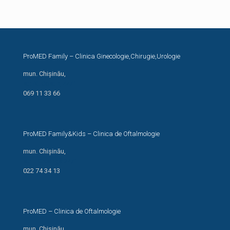
ProMED Family – Clinica Ginecologie,Chirugie,Urologie
mun. Chișinău,
str. N. Costin, 44/1
069 11 33 66
ProMED Family&Kids – Clinica de Oftalmologie
mun. Chișinău,
str. I. Creangă 24/1
022 74 34 13
ProMED – Clinica de Oftalmologie
mun. Chișinău,