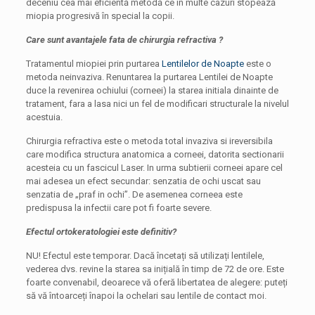
deceniu cea mai eficientă metodă ce în multe cazuri stopează
miopia progresivă în special la copii.
Care sunt avantajele fata de chirurgia refractiva ?
Tratamentul miopiei prin purtarea
Lentilelor de Noapte
este o
metoda neinvaziva. Renuntarea la purtarea Lentilei de Noapte
duce la revenirea ochiului (corneei) la starea initiala dinainte de
tratament, fara a lasa nici un fel de modificari structurale la nivelul
acestuia.
Chirurgia refractiva este o metoda total invaziva si ireversibila
care modifica structura anatomica a corneei, datorita sectionarii
acesteia cu un fascicul Laser. In urma subtierii corneei apare cel
mai adesea un efect secundar: senzatia de ochi uscat sau
senzatia de „praf in ochi”. De asemenea corneea este
predispusa la infectii care pot fi foarte severe.
Efectul ortokeratologiei este definitiv?
NU! Efectul este temporar. Dacă încetați să utilizați lentilele,
vederea dvs. revine la starea sa inițială în timp de 72 de ore. Este
foarte convenabil, deoarece vă oferă libertatea de alegere: puteți
să vă întoarceți înapoi la ochelari sau lentile de contact moi.