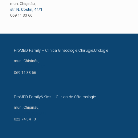
mun. Chișinău,
str. N. Costin, 44/1
069 11 33 66
ProMED Family – Clinica Ginecologie,Chirugie,Urologie
mun. Chișinău,
str. N. Costin, 44/1
069 11 33 66
ProMED Family&Kids – Clinica de Oftalmologie
mun. Chișinău,
str. I. Creangă 24/1
022 74 34 13