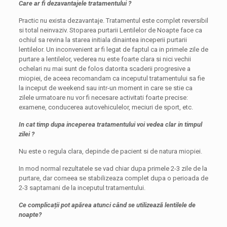
Care ar fi dezavantajele tratamentului ?
Practic nu exista dezavantaje. Tratamentul este complet reversibil
si total neinvaziv. Stoparea purtarii Lentilelor de Noapte face ca
ochiul sa revina la starea initiala dinaintea inceperii purtarii
lentilelor. Un inconvenient ar fi legat de faptul ca in primele zile de
purtare a lentilelor, vederea nu este foarte clara si nici vechii
ochelari nu mai sunt de folos datorita scaderii progresive a
miopiei, de aceea recomandam ca inceputul tratamentului sa fie
la inceput de weekend sau intr-un moment in care se stie ca
zilele urmatoare nu vor fi necesare activitati foarte precise:
examene, conducerea autovehiculelor, meciuri de sport, etc.
In cat timp dupa inceperea tratamentului voi vedea clar in timpul
zilei ?
Nu este o regula clara, depinde de pacient si de natura miopiei.
In mod normal rezultatele se vad chiar dupa primele 2-3 zile de la
purtare, dar corneea se stabilizeaza complet dupa o perioada de
2-3 saptamani de la inceputul tratamentului.
Ce complicații pot apărea atunci când se utilizează lentilele de
noapte?