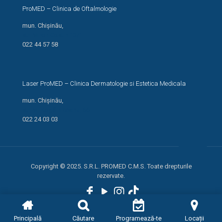
ProMED – Clinica de Oftalmologie
mun. Chișinău,
str. Miron Costin 13/1
022 44 57 58
Laser ProMED – Clinica Dermatologie si Estetica Medicala
mun. Chișinău,
str. M. Kogălniceanu, 66
022 24 03 03
Copyright © 2025. S.R.L. PROMED C.M.S. Toate drepturile
rezervate.
Principală
Căutare
Programează-te
Locații