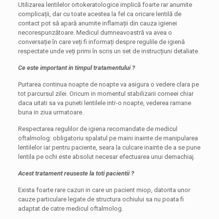
Utilizarea lentilelor ortokeratologice implică foarte rar anumite
complicații, dar cu toate acestea la fel ca oricare lentilă de
contact pot să apară anumite inflamații din cauza igienei
necorespunzătoare. Medicul dumneavoastră va avea o
conversație în care veți fi informați despre regulile de igienă
respectate unde veți primi în scris un set de instrucțiuni detaliate.
Ce este important in timpul tratamentului ?
Purtarea continua noapte de noapte va asigura o vedere clara pe
tot parcursul zilei. Oricum in momentul stabilizarii corneei chiar
daca uitati sa va puneti lentilele intr-o noapte, vederea ramane
buna in ziua urmatoare.
Respectarea regulilor de igiena recomandate de medicul
oftalmolog: obligatoriu spalatul pe maini inainte de manipularea
lentilelor iar pentru paciente, seara la culcare inainte de a se pune
lentila pe ochi este absolut necesar efectuarea unui demachiaj.
Acest tratament reuseste la toti pacientii ?
Exista foarte rare cazuri in care un pacient miop, datorita unor
cauze particulare legate de structura ochiului sa nu poata fi
adaptat de catre medicul oftalmolog.