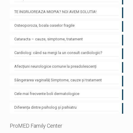
TE INGRIJOREAZA MIOPIA? NOI AVEM SOLUTIA!
Osteoporoza, boala oaselor fragile
Cataracta – cauze, simptome, tratament
Cardiolog: când sa mergi la un consult cardiologic?
Afecțiuni neurologice comune la preadolescenți
Sângerarea vaginală| Simptome, cauze și tratament
Cele mai frecvente boli dermatologice
Diferența dintre psiholog și psihiatru
ProMED Family Center