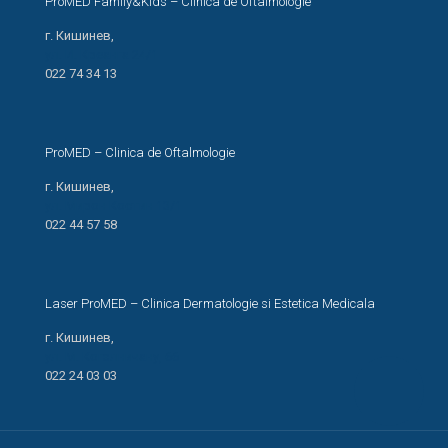
ProMED Family&Kids – Clinica de Oftalmologie
г. Кишинев,
ул. И. Креанга 24/1
022 74 34 13
ProMED – Clinica de Oftalmologie
г. Кишинев,
ул. Мирон Костин 13/1
022 44 57 58
Laser ProMED – Clinica Dermatologie si Estetica Medicala
г. Кишинев,
ул. М. Когэлничану, 66
022 24 03 03