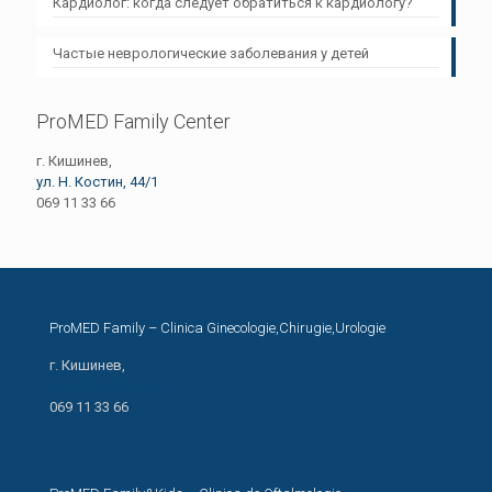
Кардиолог: когда следует обратиться к кардиологу?
Частые неврологические заболевания у детей
ProMED Family Center
г. Кишинев,
ул. Н. Костин, 44/1
069 11 33 66
ProMED Family – Clinica Ginecologie,Chirugie,Urologie
г. Кишинев,
ул. Н. Костин, 44/1
069 11 33 66