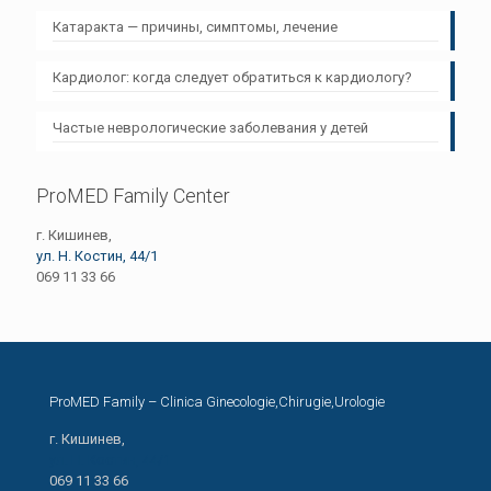
Катаракта — причины, симптомы, лечение
Кардиолог: когда следует обратиться к кардиологу?
Частые неврологические заболевания у детей
ProMED Family Center
г. Кишинев,
ул. Н. Костин, 44/1
069 11 33 66
ProMED Family – Clinica Ginecologie,Chirugie,Urologie
г. Кишинев,
ул. Н. Костин, 44/1
069 11 33 66