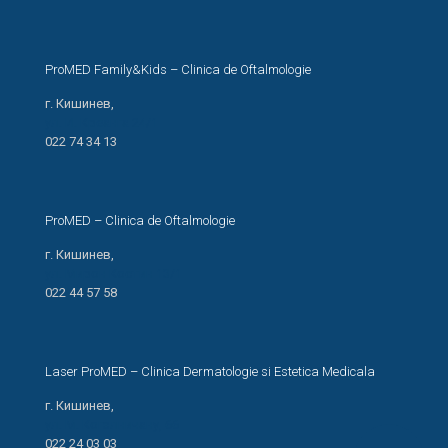
ProMED Family&Kids – Clinica de Oftalmologie
г. Кишинев,
ул. И. Креанга 24/1
022 74 34 13
ProMED – Clinica de Oftalmologie
г. Кишинев,
ул. Мирон Костин 13/1
022 44 57 58
Laser ProMED – Clinica Dermatologie si Estetica Medicala
г. Кишинев,
ул. М. Когэлничану, 66
022 24 03 03