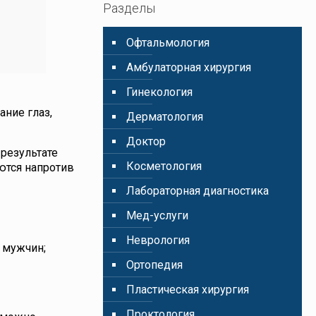
Разделы
Oфтальмология
Амбулаторная хирургия
Гинекология
ание глаз,
Дерматология
Доктор
 результате
Косметология
ются напротив
Лабораторная диагностика
Мед-услуги
Неврология
у мужчин;
Ортопедия
Пластическая хирургия
Проктология