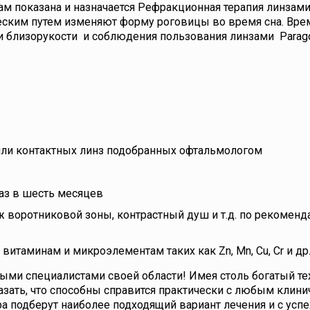
м показана и назначается Рефракционная терапия линзами
еским путем изменяют форму роговицы во время сна. Вре
ни близорукости и соблюдения пользования линзами Parag
или контактных линз подобранных офтальмологом
аз в шесть месяцев
воротниковой зоны, контрастный душ и т.д. по рекоменд
витаминам и микроэлементам таких как Zn, Mn, Cu, Cr и др
ми специалистами своей области! Имея столь богатый те
зать, что способны справится практически с любым клин
а подберут наиболее подходящий вариант лечения и с усп