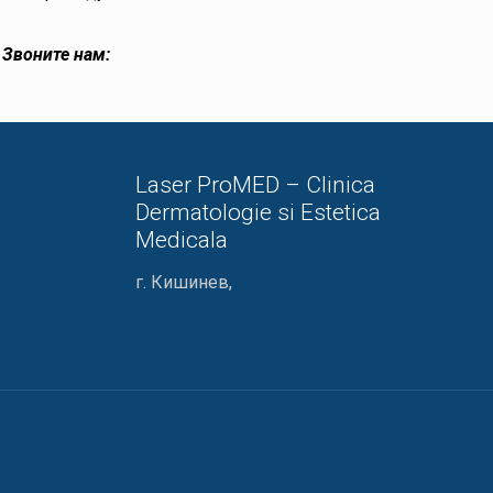
.
Звоните нам:
Laser ProMED – Clinica
Dermatologie si Estetica
Medicala
г. Кишинев,
ул. М. Когэлничану, 66
022 24 03 03