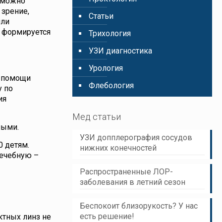
х можно
 зрение,
Статьи
или
е формируется
Трихология
УЗИ диагностика
Урология
и помощи
Флебология
у по
ия
Мед статьи
ными.
УЗИ допплерография сосудов
0 детям.
нижних конечностей
лечебную –
Распространенные ЛОР-
заболевания в летний сезон
Беспокоит близорукость? У нас
есть решение!
ктных линз не