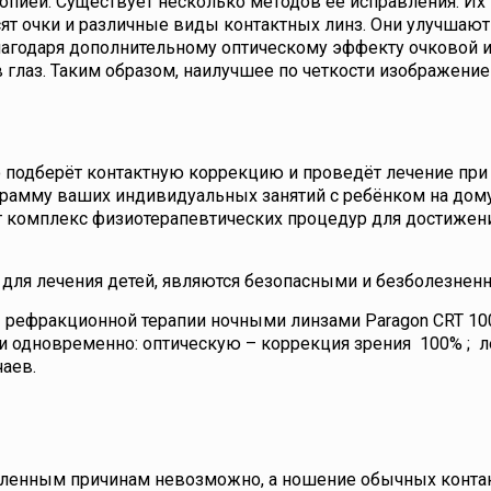
иопией. Существует несколько методов ее исправления. И
ят очки и различные виды контактных линз. Они улучшают
благодаря дополнительному оптическому эффекту очковой 
 глаз. Таким образом, наилучшее по четкости изображени
о подберёт контактную коррекцию и проведёт лечение пр
ограмму ваших индивидуальных занятий с ребёнком на дом
т комплекс физиотерапевтических процедур для достижен
для лечения детей, являются безопасными и безболезнен
 рефракционной терапии ночными линзами Paragon CRT 10
чи одновременно: оптическую – коррекция зрения 100% ; 
чаев.
еленным причинам невозможно, а ношение обычных конта