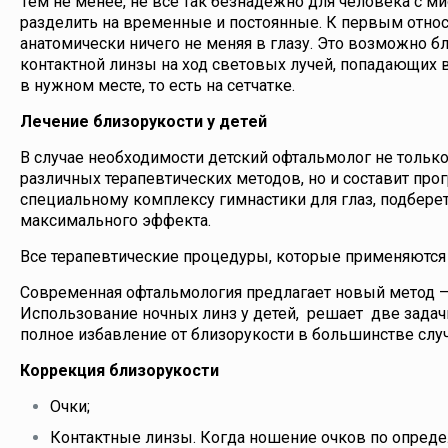
Тем не менее, не все так безнадежно для человека с м
разделить на временные и постоянные. К первым относ
анатомически ничего не меняя в глазу. Это возможно 
контактной линзы на ход световых лучей, попадающих в
в нужном месте, то есть на сетчатке.
Лечение близорукости у детей
В случае необходимости детский офтальмолог не тольк
различных терапевтических методов, но и составит пр
специальному комплексу гимнастики для глаз, подбере
максимального эффекта.
Все терапевтические процедуры, которые применяются 
Современная офтальмология предлагает новый метод –
Использование ночных линз у детей, решает две зада
полное избавление от близорукости в большинстве слу
Коррекция близорукости
Очки;
Контактные линзы. Когда ношение очков по опред