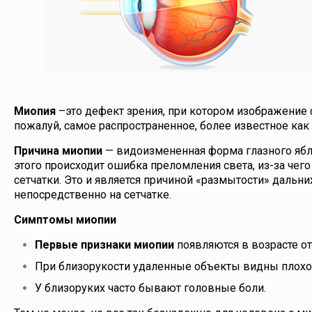
Миопия
–это дефект зрения, при котором изображение фо
пожалуй, самое распространенное, более известное как
Причина миопии
— видоизмененная форма глазного ябло
этого происходит ошибка преломления света, из-за чег
сетчатки. Это и является причиной «размытости» дальн
непосредственно на сетчатке.
Cимптомы миопии
Первые признаки миопии
появляются в возрасте от
При близорукости удаленные объекты видны плохо
У близоруких часто бывают головные боли.