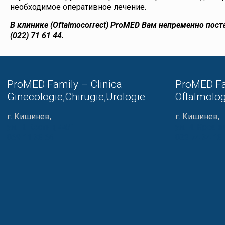
необходимое оперативное лечение.
В клинике
(Oftalmocorrect) ProMED
Вам непременно пост
(022) 71 61 44.
ProMED Family – Clinica
ProMED Fa
Ginecologie,Chirugie,Urologie
Oftalmolog
г. Кишинев,
г. Кишинев,
ул. Н. Костин, 44/1
ул. И. Креанг
069 11 33 66
022 74 34 13