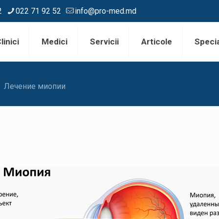
2
022 71 92 52
info@pro-med.md
linici
Medici
Servicii
Articole
Specia
Лечение миопии