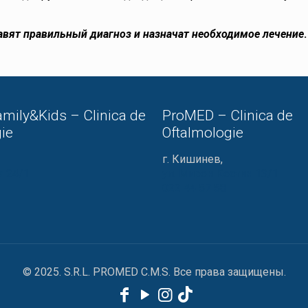
авят правильный диагноз и назначат необходимое лечение
mily&Kids – Clinica de
ProMED – Clinica de
ie
Oftalmologie
г. Кишинев,
а 24/1
ул. Мирон Костин 13/1
022 44 57 58
© 2025. S.R.L. PROMED C.M.S. Все права защищены.