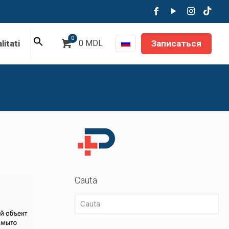
0
Записаться
litati
0 MDL
Cauta