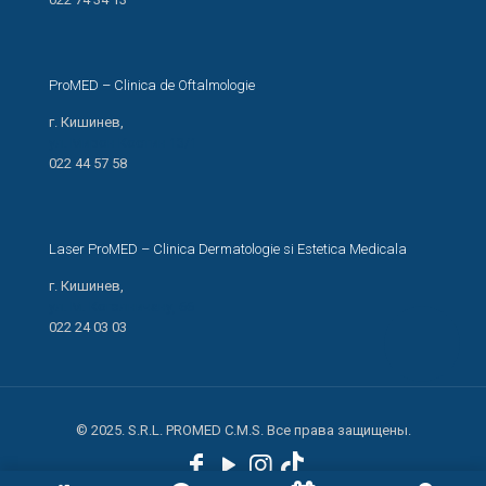
ProMED – Clinica de Oftalmologie
г. Кишинев,
ул. Мирон Костин 13/1
022 44 57 58
Laser ProMED – Clinica Dermatologie si Estetica Medicala
г. Кишинев,
ул. М. Когэлничану, 66
022 24 03 03
© 2025. S.R.L. PROMED C.M.S. Все права защищены.