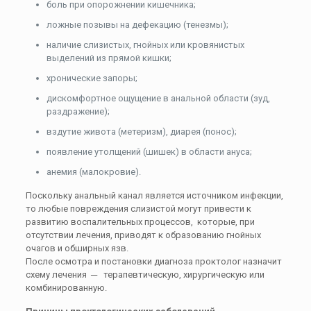
боль при опорожнении кишечника;
ложные позывы на дефекацию (тенезмы);
наличие слизистых, гнойных или кровянистых
выделений из прямой кишки;
хронические запоры;
дискомфортное ощущение в анальной области (зуд,
раздражение);
вздутие живота (метеризм), диарея (понос);
появление утолщений (шишек) в области ануса;
анемия (малокровие).
Поскольку анальный канал является источником инфекции,
то любые повреждения слизистой могут привести к
развитию воспалительных процессов, которые, при
отсутствии лечения, приводят к образованию гнойных
очагов и обширных язв.
После осмотра и постановки диагноза проктолог назначит
схему лечения ─ терапевтическую, хирургическую или
комбинированную.