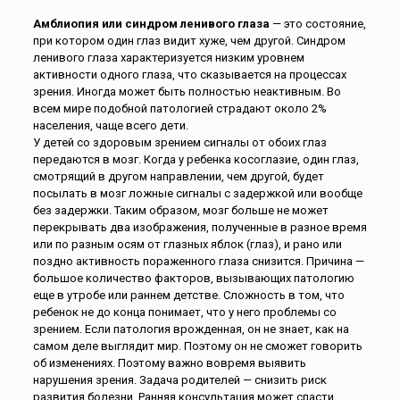
Амблиопия или синдром ленивого глаза
— это состояние,
при котором один глаз видит хуже, чем другой. Синдром
ленивого глаза характеризуется низким уровнем
активности одного глаза, что сказывается на процессах
зрения. Иногда может быть полностью неактивным. Во
всем мире подобной патологией страдают около 2%
населения, чаще всего дети.
У детей со здоровым зрением сигналы от обоих глаз
передаются в мозг. Когда у ребенка косоглазие, один глаз,
смотрящий в другом направлении, чем другой, будет
посылать в мозг ложные сигналы с задержкой или вообще
без задержки. Таким образом, мозг больше не может
перекрывать два изображения, полученные в разное время
или по разным осям от глазных яблок (глаз), и рано или
поздно активность пораженного глаза снизится. Причина —
большое количество факторов, вызывающих патологию
еще в утробе или раннем детстве. Сложность в том, что
ребенок не до конца понимает, что у него проблемы со
зрением. Если патология врожденная, он не знает, как на
самом деле выглядит мир. Поэтому он не сможет говорить
об изменениях. Поэтому важно вовремя выявить
нарушения зрения. Задача родителей — снизить риск
развития болезни. Ранняя консультация может спасти