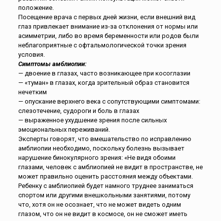
положение.
Посещение врача с первых дней жизни, если внешний вид
глаз привлекает внимание из-за отклонения от нормы или
асимметрии, либо во время беременности или родов были
неблагоприятные с офтальмологической точки зрения
условия.
Симптомы амблиопии:
— двоение в глазах, часто возникающее при косоглазии
— «туман» в глазах, когда зрительный образ становится
нечетким
— опускание верхнего века с сопутствующими симптомами:
слезотечение, судороги и боль в глазах
— выраженное ухудшение зрения после сильных
эмоциональных переживаний.
Эксперты говорят, что вмешательство по исправлению
амблиопии необходимо, поскольку болезнь вызывает
нарушение бинокулярного зрения: «Не видя обоими
глазами, человек с амблиопией не видит в пространстве, не
может правильно оценить расстояния между объектами.
Ребенку с амблиопией будет намного труднее заниматься
спортом или другими внешкольными занятиями, потому
что, хотя он не осознает, что не может видеть одним
глазом, что он не видит в космосе, он не сможет иметь