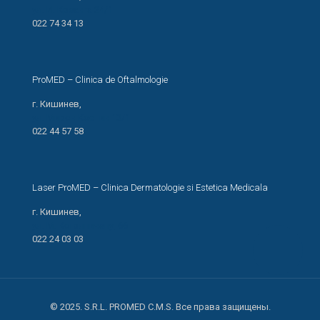
ул. И. Креанга 24/1
022 74 34 13
ProMED – Clinica de Oftalmologie
г. Кишинев,
ул. Мирон Костин 13/1
022 44 57 58
Laser ProMED – Clinica Dermatologie si Estetica Medicala
г. Кишинев,
ул. М. Когэлничану, 66
022 24 03 03
© 2025. S.R.L. PROMED C.M.S. Все права защищены.